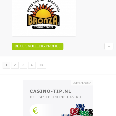
BEKIJK VOLLEDIG PROFIEL
1
2
3
»
»»