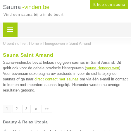
Ik heb een
sauna
Sauna
-vinden.be
Vind een sauna bij u in de buurt!
U bent nu hier:
Home
»
Henegouwen
»
Saint Amand
Sauna Saint Amand
Sauna-vinden.be bevat helaas nog geen
saunas in Saint Amand
. Dit
geldt ook voor de gehele provincie Henegouwen (
sauna Henegouwen
).
Voer bovenaan deze pagina uw postcode in voor de dichtstbijzijnde
saunas of ga naar
direct contact met saunas
om via één e-mail in contact
te komen met meerdere saunas tegelijk. Hieronder worden nu overige
resultaten getoond.
1
2
3
»
»»
Beauty & Relax Utopia