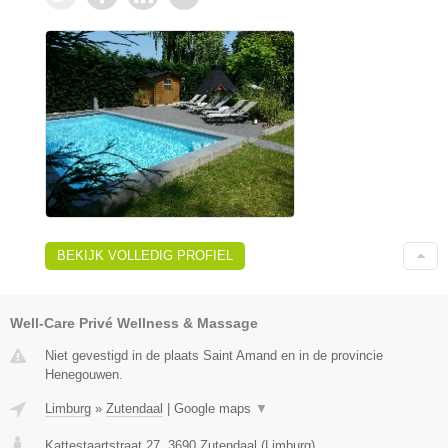
BEKIJK VOLLEDIG PROFIEL
Well-Care Privé Wellness & Massage
Niet gevestigd in de plaats Saint Amand en in de provincie
Henegouwen.
Limburg
»
Zutendaal
|
Google maps
▼
Kattestaartstraat 27
,
3690
Zutendaal
(
Limburg
)