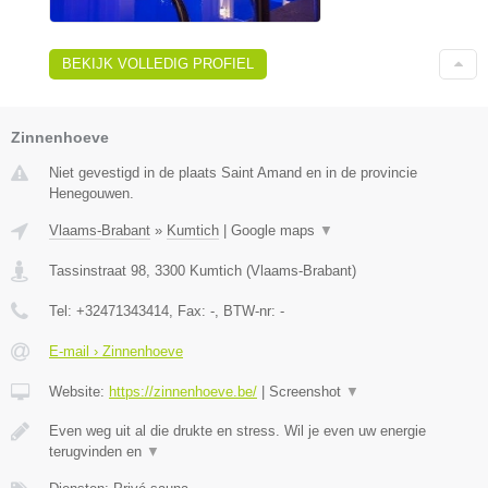
BEKIJK VOLLEDIG PROFIEL
Zinnenhoeve
Niet gevestigd in de plaats Saint Amand en in de provincie
Henegouwen.
Vlaams-Brabant
»
Kumtich
|
Google maps
▼
Tassinstraat 98
,
3300
Kumtich
(
Vlaams-Brabant
)
Tel:
+32471343414
, Fax:
-
, BTW-nr:
-
E-mail › Zinnenhoeve
Website:
https://zinnenhoeve.be/
|
Screenshot
▼
Even weg uit al die drukte en stress. Wil je even uw energie
terugvinden en
▼