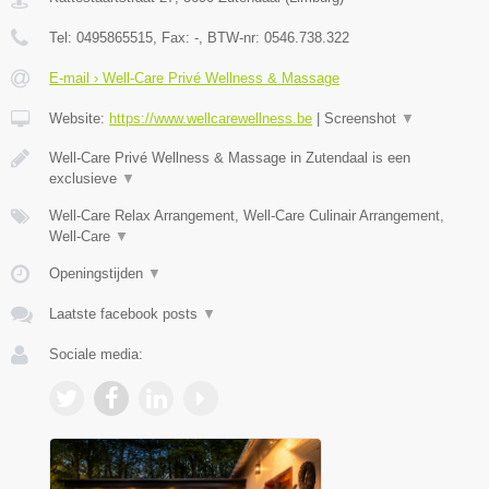
Tel:
0495865515
, Fax:
-
, BTW-nr:
0546.738.322
E-mail › Well-Care Privé Wellness & Massage
Website:
https://www.wellcarewellness.be
|
Screenshot
▼
Well-Care Privé Wellness & Massage in Zutendaal is een
exclusieve
▼
Well-Care Relax Arrangement, Well-Care Culinair Arrangement,
Well-Care
▼
Openingstijden
▼
Laatste facebook posts
▼
Sociale media: