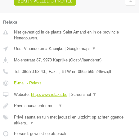
BEKIJK VOLLEDIG PROFIEL
Relaxs
Niet gevestigd in de plaats Saint Amand en in de provincie
Henegouwen.
Oost-Vlaanderen
»
Kaprijke
|
Google maps
▼
Molenstraat 87
,
9970
Kaprijke
(
Oost-Vlaanderen
)
Tel:
09/373.82.43.
, Fax:
-
, BTW-nr:
0865-565-246wzqlh
E-mail › Relaxs
Website:
http://www.relaxs.be
|
Screenshot
▼
Privé-saunacenter met :
▼
Privé sauna en tuin met jacuzzi en uitzicht op achterliggende
akkers.,
▼
Er wordt gewerkt op afspraak.