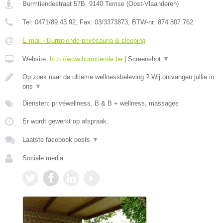
Burmtiendestraat 57B
,
9140
Temse
(
Oost-Vlaanderen
)
Tel:
0471/89.43.92
, Fax:
03/3373873
, BTW-nr:
874.807.762
E-mail › Burmtiende privésauna & sleeping
Website:
http://www.burmtiende.be
|
Screenshot
▼
Op zoek naar de ultieme wellnessbeleving ? Wij ontvangen jullie in
ons
▼
Diensten: privéwellness, B & B + wellness, massages
Er wordt gewerkt op afspraak.
Laatste facebook posts
▼
Sociale media: