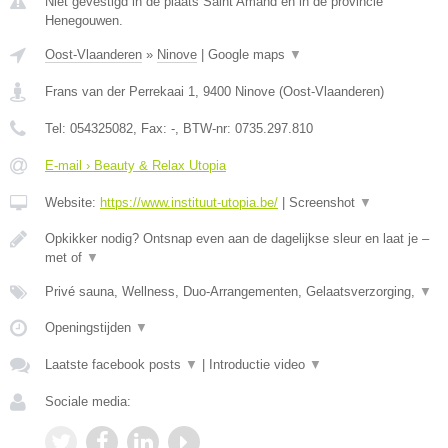
Niet gevestigd in de plaats Saint Amand en in de provincie
Henegouwen.
Oost-Vlaanderen
»
Ninove
|
Google maps
▼
Frans van der Perrekaai 1
,
9400
Ninove
(
Oost-Vlaanderen
)
Tel:
054325082
, Fax:
-
, BTW-nr:
0735.297.810
E-mail › Beauty & Relax Utopia
Website:
https://www.instituut-utopia.be/
|
Screenshot
▼
Opkikker nodig? Ontsnap even aan de dagelijkse sleur en laat je –
met of
▼
Privé sauna, Wellness, Duo-Arrangementen, Gelaatsverzorging,
▼
Openingstijden
▼
Laatste facebook posts
▼
|
Introductie video
▼
Sociale media: