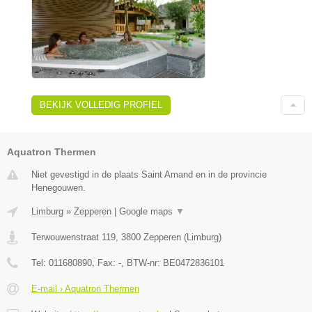
BEKIJK VOLLEDIG PROFIEL
Aquatron Thermen
Niet gevestigd in de plaats Saint Amand en in de provincie
Henegouwen.
Limburg
»
Zepperen
|
Google maps
▼
Terwouwenstraat 119
,
3800
Zepperen
(
Limburg
)
Tel:
011680890
, Fax:
-
, BTW-nr:
BE0472836101
E-mail › Aquatron Thermen