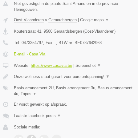
Niet gevestigd in de plaats Saint Amand en in de provincie
Henegouwen.
Oost-Vlaanderen
»
Geraardsbergen
|
Google maps
▼
Kouterstraat 41
,
9500
Geraardsbergen
(
Oost-Vlaanderen
)
Tel:
0473354797
, Fax:
-
, BTW-nr:
BE0787642968
E-mail › Casa Via
Website:
https://www.casavia.be
|
Screenshot
▼
Onze wellness staat garant voor pure ontspanning!
▼
Basis arrangement 2U, Basis arrangement 3u, Basus arrangement
4u, Tapas
▼
Er wordt gewerkt op afspraak.
Laatste facebook posts
▼
Sociale media: