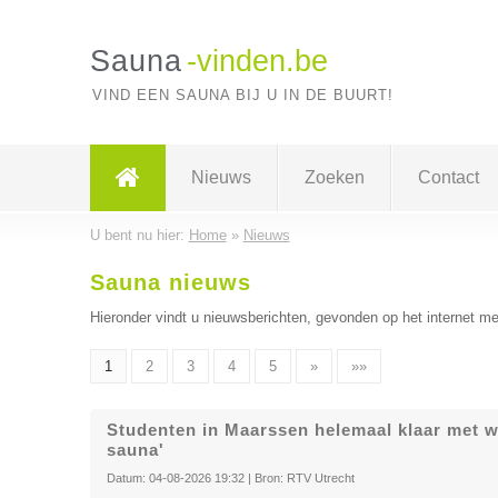
Sauna
-vinden.be
VIND EEN SAUNA BIJ U IN DE BUURT!
Nieuws
Zoeken
Contact
U bent nu hier:
Home
»
Nieuws
Sauna nieuws
Hieronder vindt u nieuwsberichten, gevonden op het internet me
1
2
3
4
5
»
»»
Studenten in Maarssen helemaal klaar met w
sauna'
Datum:
04-08-2026 19:32
| Bron:
RTV Utrecht