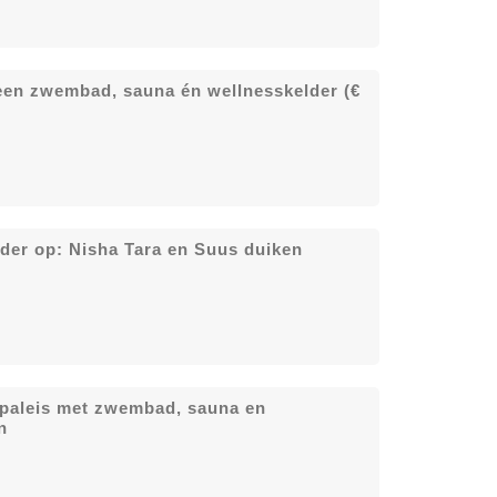
een zwembad, sauna én wellnesskelder (€
rder op: Nisha Tara en Suus duiken
xepaleis met zwembad, sauna en
n