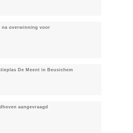
j na overwinning voor
atieplas De Meent in Beusichem
ndhoven aangevraagd