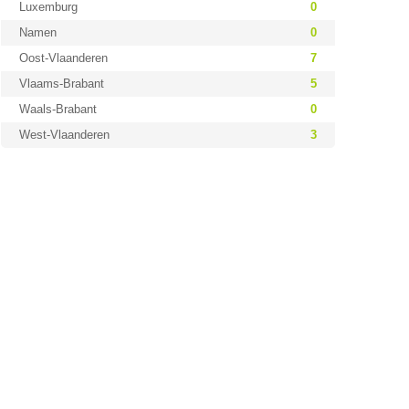
Luxemburg
0
Namen
0
Oost-Vlaanderen
7
Vlaams-Brabant
5
Waals-Brabant
0
West-Vlaanderen
3