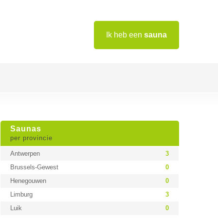
Ik heb een
sauna
Saunas
per provincie
Antwerpen
3
Brussels-Gewest
0
Henegouwen
0
Limburg
3
Luik
0