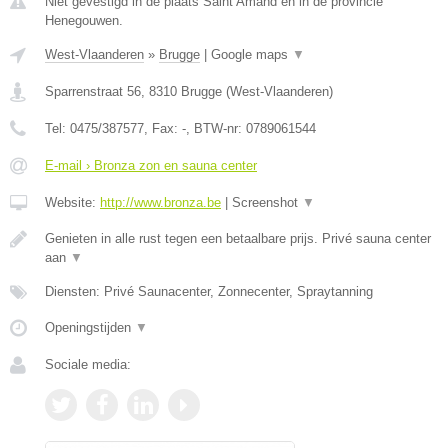
Niet gevestigd in de plaats Saint Amand en in de provincie
Henegouwen.
West-Vlaanderen
»
Brugge
|
Google maps
▼
Sparrenstraat 56
,
8310
Brugge
(
West-Vlaanderen
)
Tel:
0475/387577
, Fax:
-
, BTW-nr:
0789061544
E-mail › Bronza zon en sauna center
Website:
http://www.bronza.be
|
Screenshot
▼
Genieten in alle rust tegen een betaalbare prijs. Privé sauna center
aan
▼
Diensten: Privé Saunacenter, Zonnecenter, Spraytanning
Openingstijden
▼
Sociale media: