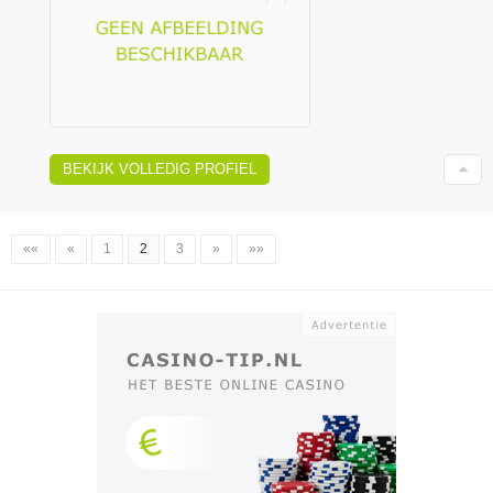
BEKIJK VOLLEDIG PROFIEL
««
«
1
2
3
»
»»