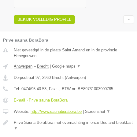
BEKIJK VOLLEDIG PROFIEL
Prive sauna BoraBora
Niet gevestigd in de plaats Saint Amand en in de provincie
Henegouwen.
Antwerpen
»
Brecht
|
Google maps
▼
Dorpsstraat 97
,
2960
Brecht
(
Antwerpen
)
Tel:
0474/95 40 53
, Fax:
-
, BTW-nr:
BE89731003900785
E-mail › Prive sauna BoraBora
Website:
http://www.saunaborabora.be
|
Screenshot
▼
Prive Sauna BoraBora met overnachting in onze Bed and breakfast
▼