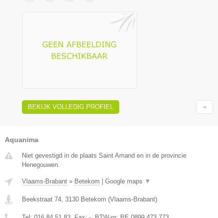
BEKIJK VOLLEDIG PROFIEL
Aquanima
Niet gevestigd in de plaats Saint Amand en in de provincie
Henegouwen.
Vlaams-Brabant
»
Betekom
|
Google maps
▼
Beekstraat 74
,
3130
Betekom
(
Vlaams-Brabant
)
Tel:
016 84 51 83
, Fax:
-
, BTW-nr:
BE 0899 473 773