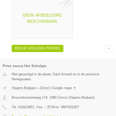
BEKIJK VOLLEDIG PROFIEL
Prive sauna Het Schelpje
Niet gevestigd in de plaats Saint Amand en in de provincie
Henegouwen.
Vlaams-Brabant
»
Zemst
|
Google maps
▼
Brusselsesteenweg 174
,
1980
Zemst
(
Vlaams-Brabant
)
Tel:
015623857
, Fax:
-
, BTW-nr:
0807631007