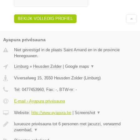
BEKIJK VOLLEDIG PROFIEL
Ayapura privésauna
Niet gevestigd in de plaats Saint Amand en in de provincie
Henegouwen.
Limburg
»
Heusden Zolder
|
Google maps
▼
Viverselweg 15
,
3550
Heusden Zolder
(
Limburg
)
Tel:
0477453960
, Fax:
-
, BTW-nr:
-
E-mail › Ayapura privésauna
Website:
http://www.ayapura.be
|
Screenshot
▼
luxueuze privésauna tot 6 personen met jacuzzi, verwarmd
zwembad,
▼