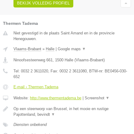
BEKIJK VOLLEDIG PROFIEL
Thermen Tadema
Niet gevestigd in de plaats Saint Amand en in de provincie
Henegouwen.
Vlaams-Brabant
»
Halle
|
Google maps
▼
Ninoofsesteenweg 661
,
1500
Halle
(
Vlaams-Brabant
)
Tel:
0032 2 3611020
, Fax:
0032 2 3611080
, BTW-nr:
BE0456-030-
652
E-mail › Thermen Tadema
Website:
http://www.thermentadema.be
|
Screenshot
▼
Op een steenworp van Brussel, in het mooie en rustige
Pajottenland, bevindt
▼
Diensten onbekend