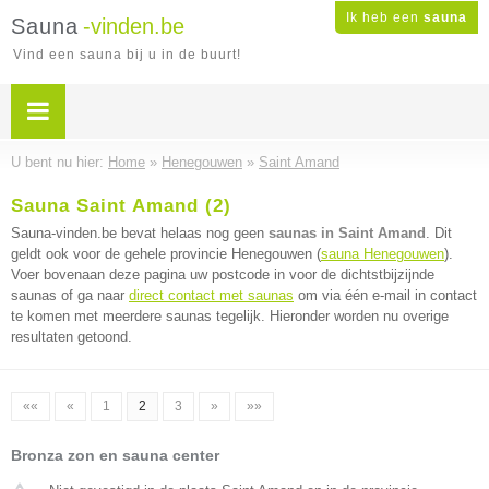
Ik heb een
sauna
Sauna
-vinden.be
Vind een sauna bij u in de buurt!
U bent nu hier:
Home
»
Henegouwen
»
Saint Amand
Sauna Saint Amand (2)
Sauna-vinden.be bevat helaas nog geen
saunas in Saint Amand
. Dit
geldt ook voor de gehele provincie Henegouwen (
sauna Henegouwen
).
Voer bovenaan deze pagina uw postcode in voor de dichtstbijzijnde
saunas of ga naar
direct contact met saunas
om via één e-mail in contact
te komen met meerdere saunas tegelijk. Hieronder worden nu overige
resultaten getoond.
««
«
1
2
3
»
»»
Bronza zon en sauna center