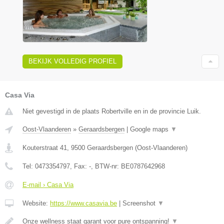
BEKIJK VOLLEDIG PROFIEL
Casa Via
Niet gevestigd in de plaats Robertville en in de provincie Luik.
Oost-Vlaanderen
»
Geraardsbergen
|
Google maps
▼
Kouterstraat 41
,
9500
Geraardsbergen
(
Oost-Vlaanderen
)
Tel:
0473354797
, Fax:
-
, BTW-nr:
BE0787642968
E-mail › Casa Via
Website:
https://www.casavia.be
|
Screenshot
▼
Onze wellness staat garant voor pure ontspanning!
▼