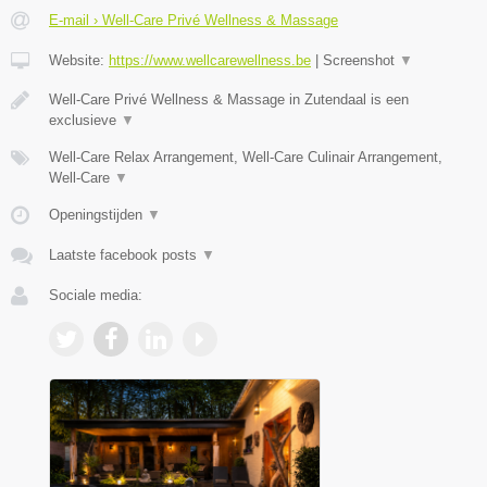
E-mail › Well-Care Privé Wellness & Massage
Website:
https://www.wellcarewellness.be
|
Screenshot
▼
Well-Care Privé Wellness & Massage in Zutendaal is een
exclusieve
▼
Well-Care Relax Arrangement, Well-Care Culinair Arrangement,
Well-Care
▼
Openingstijden
▼
Laatste facebook posts
▼
Sociale media: