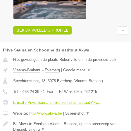
BEKIJK VOLLEDIG PROFIEL
Prive Sauna en Schoonheidsinstituut Akwa
Niet gevestigd in de plaats Robertville en in de provincie Luik.
Vlaams-Brabant
»
Everberg
|
Google maps
▼
Spechtenstraat, 18
,
3078
Everberg
(
Vlaams-Brabant
)
Tel:
0468.24.39.24
, Fax:
-
, BTW-nr:
0807.242.215
E-mail › Prive Sauna en Schoonheidsinstituut Akwa
Website:
http://www.akwa.be
|
Screenshot
▼
Bij Akwa te Everberg Vlaams Brabant, op een steenworp van
Brussel, vindt u
▼