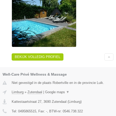
BEKIJK VOLLEDIG PROFIEL
Well-Care Privé Wellness & Massage
Niet gevestigd in de plaats Robertville en in de provincie Luik.
Limburg
»
Zutendaal
|
Google maps
▼
Kattestaartstraat 27
,
3690
Zutendaal
(
Limburg
)
Tel:
0495865515
, Fax:
-
, BTW-nr:
0546.738.322