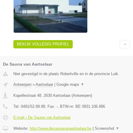
BEKIJK VOLLEDIG PROFIEL
De Sauna van Aartselaar
Niet gevestigd in de plaats Robertville en in de provincie Luik.
Antwerpen
»
Aartselaar
|
Google maps
▼
Kapellestraat 48
,
2630
Aartselaar
(
Antwerpen
)
Tel:
0491/52.89.88
, Fax:
-
, BTW-nr:
BE 0831.106.886
E-mail › De Sauna van Aartselaar
Website:
http://www.desaunavanaartselaar.be
|
Screenshot
▼