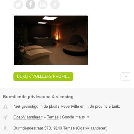
BEKIJK VOLLEDIG PROFIEL
Burmtiende privésauna & sleeping
Niet gevestigd in de plaats Robertville en in de provincie Luik.
Oost-Vlaanderen
»
Temse
|
Google maps
▼
Burmtiendestraat 57B
,
9140
Temse
(
Oost-Vlaanderen
)