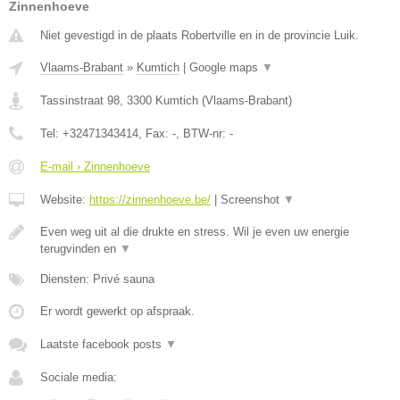
Zinnenhoeve
Niet gevestigd in de plaats Robertville en in de provincie Luik.
Vlaams-Brabant
»
Kumtich
|
Google maps
▼
Tassinstraat 98
,
3300
Kumtich
(
Vlaams-Brabant
)
Tel:
+32471343414
, Fax:
-
, BTW-nr:
-
E-mail › Zinnenhoeve
Website:
https://zinnenhoeve.be/
|
Screenshot
▼
Even weg uit al die drukte en stress. Wil je even uw energie
terugvinden en
▼
Diensten: Privé sauna
Er wordt gewerkt op afspraak.
Laatste facebook posts
▼
Sociale media: