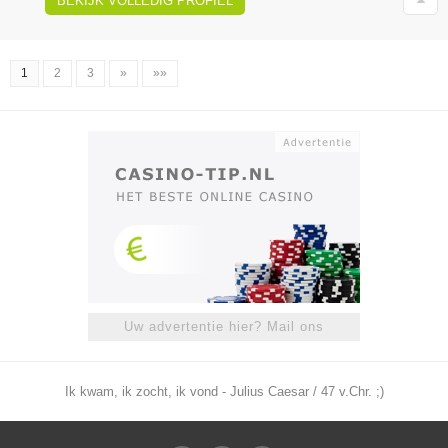
BEKIJK VOLLEDIG PROFIEL
1
2
3
»
»»
Uw advertentie hier? Mail ons
Ik kwam, ik zocht, ik vond - Julius Caesar / 47 v.Chr. ;)