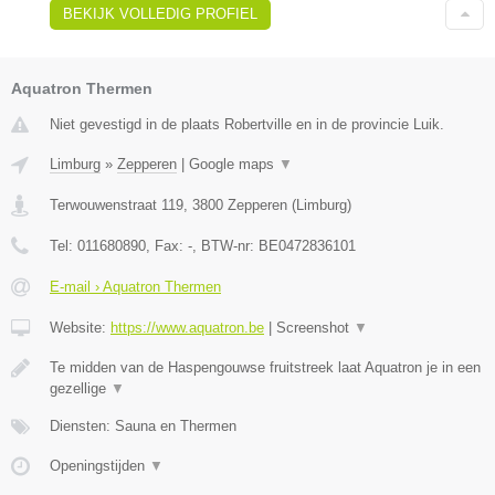
BEKIJK VOLLEDIG PROFIEL
Aquatron Thermen
Niet gevestigd in de plaats Robertville en in de provincie Luik.
Limburg
»
Zepperen
|
Google maps
▼
Terwouwenstraat 119
,
3800
Zepperen
(
Limburg
)
Tel:
011680890
, Fax:
-
, BTW-nr:
BE0472836101
E-mail › Aquatron Thermen
Website:
https://www.aquatron.be
|
Screenshot
▼
Te midden van de Haspengouwse fruitstreek laat Aquatron je in een
gezellige
▼
Diensten: Sauna en Thermen
Openingstijden
▼