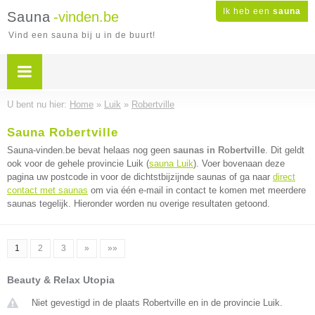
Ik heb een
sauna
Sauna
-vinden.be
Vind een sauna bij u in de buurt!
U bent nu hier:
Home
»
Luik
»
Robertville
Sauna Robertville
Sauna-vinden.be bevat helaas nog geen
saunas in Robertville
. Dit geldt
ook voor de gehele provincie Luik (
sauna Luik
). Voer bovenaan deze
pagina uw postcode in voor de dichtstbijzijnde saunas of ga naar
direct
contact met saunas
om via één e-mail in contact te komen met meerdere
saunas tegelijk. Hieronder worden nu overige resultaten getoond.
1
2
3
»
»»
Beauty & Relax Utopia
Niet gevestigd in de plaats Robertville en in de provincie Luik.