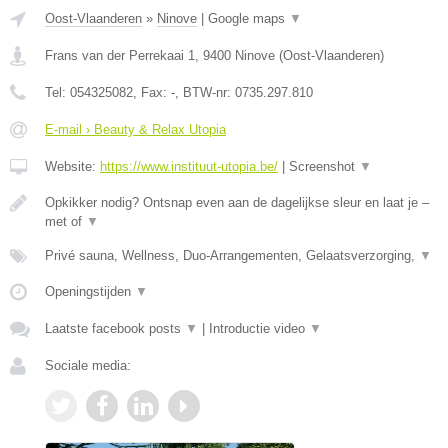
Oost-Vlaanderen
»
Ninove
|
Google maps
▼
Frans van der Perrekaai 1
,
9400
Ninove
(
Oost-Vlaanderen
)
Tel:
054325082
, Fax:
-
, BTW-nr:
0735.297.810
E-mail › Beauty & Relax Utopia
Website:
https://www.instituut-utopia.be/
|
Screenshot
▼
Opkikker nodig? Ontsnap even aan de dagelijkse sleur en laat je –
met of
▼
Privé sauna, Wellness, Duo-Arrangementen, Gelaatsverzorging,
▼
Openingstijden
▼
Laatste facebook posts
▼
|
Introductie video
▼
Sociale media: