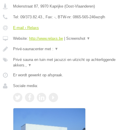
Molenstraat 87
,
9970
Kaprijke
(
Oost-Vlaanderen
)
Tel:
09/373.82.43.
, Fax:
-
, BTW-nr:
0865-565-246wzqlh
E-mail › Relaxs
Website:
http://www.relaxs.be
|
Screenshot
▼
Privé-saunacenter met :
▼
Privé sauna en tuin met jacuzzi en uitzicht op achterliggende
akkers.,
▼
Er wordt gewerkt op afspraak.
Sociale media: