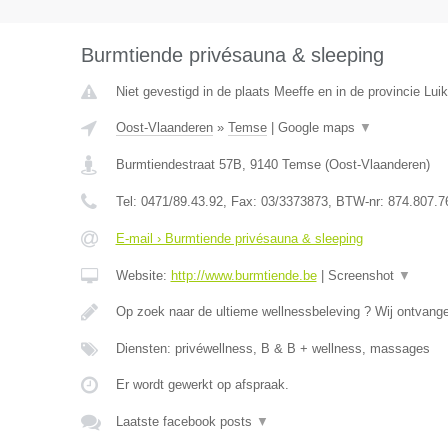
Burmtiende privésauna & sleeping
Niet gevestigd in de plaats Meeffe en in de provincie Luik
Oost-Vlaanderen
»
Temse
|
Google maps
▼
Burmtiendestraat 57B
,
9140
Temse
(
Oost-Vlaanderen
)
Tel:
0471/89.43.92
, Fax:
03/3373873
, BTW-nr:
874.807.7
E-mail › Burmtiende privésauna & sleeping
Website:
http://www.burmtiende.be
|
Screenshot
▼
Op zoek naar de ultieme wellnessbeleving ? Wij ontvangen
Diensten: privéwellness, B & B + wellness, massages
Er wordt gewerkt op afspraak.
Laatste facebook posts
▼