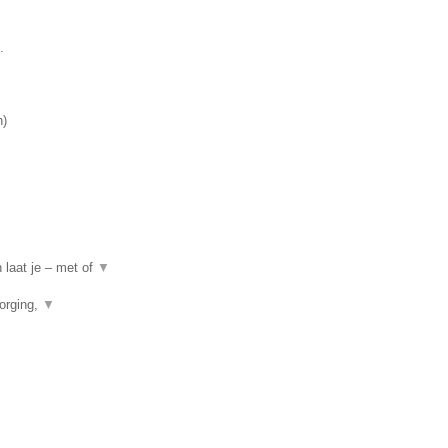
.
n
)
 laat je – met of
▼
orging,
▼