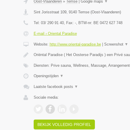
Oost-Vlaanderen
»
Temse
|
Google maps
▼
Sint Jorisstraat 109
,
9140
Temse
(
Oost-Vlaanderen
)
Tel:
03/ 290 91 40
, Fax:
-
, BTW-nr:
BE 0472 627 748
E-mail › Oriental Paradise
Website:
http://www.oriental-paradise.be
|
Screenshot
▼
Oriëntal Paradise ( Het Oosterse Paradijs ) een Privé s
Diensten: Prive sauna, Wellness, Massage, Arrangement
Openingstijden
▼
Laatste facebook posts
▼
Sociale media:
BEKIJK VOLLEDIG PROFIEL