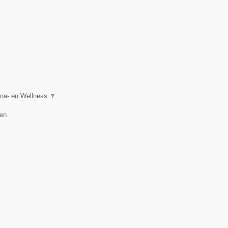
auna- en Wellness
▼
en