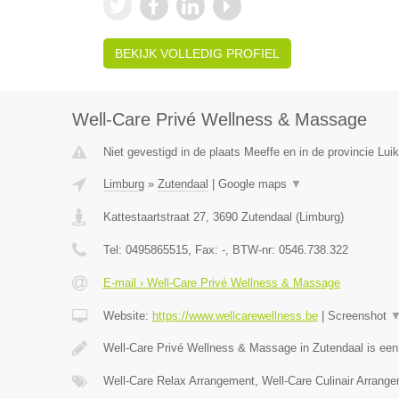
BEKIJK VOLLEDIG PROFIEL
Well-Care Privé Wellness & Massage
Niet gevestigd in de plaats Meeffe en in de provincie Luik
Limburg
»
Zutendaal
|
Google maps
▼
Kattestaartstraat 27
,
3690
Zutendaal
(
Limburg
)
Tel:
0495865515
, Fax:
-
, BTW-nr:
0546.738.322
E-mail › Well-Care Privé Wellness & Massage
Website:
https://www.wellcarewellness.be
|
Screenshot
Well-Care Privé Wellness & Massage in Zutendaal is ee
Well-Care Relax Arrangement, Well-Care Culinair Arrang