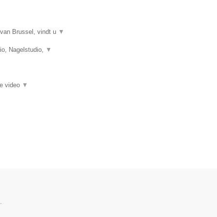
van Brussel, vindt u
▼
o, Nagelstudio,
▼
ie video
▼
.