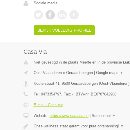
Sociale media:
BEKIJK VOLLEDIG PROFIEL
Casa Via
Niet gevestigd in de plaats Meeffe en in de provincie Luik
Oost-Vlaanderen
»
Geraardsbergen
|
Google maps
▼
Kouterstraat 41
,
9500
Geraardsbergen
(
Oost-Vlaanderen
)
Tel:
0473354797
, Fax:
-
, BTW-nr:
BE0787642968
E-mail › Casa Via
Website:
https://www.casavia.be
|
Screenshot
▼
Onze wellness staat garant voor pure ontspanning!
▼