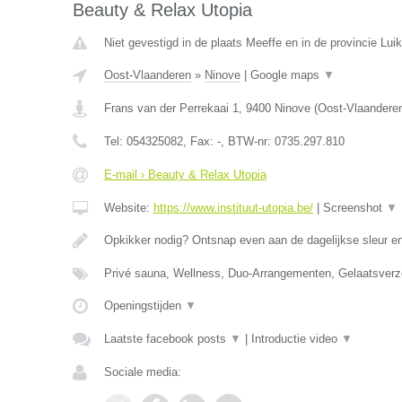
Beauty & Relax Utopia
Niet gevestigd in de plaats Meeffe en in de provincie Luik
Oost-Vlaanderen
»
Ninove
|
Google maps
▼
Frans van der Perrekaai 1
,
9400
Ninove
(
Oost-Vlaandere
Tel:
054325082
, Fax:
-
, BTW-nr:
0735.297.810
E-mail › Beauty & Relax Utopia
Website:
https://www.instituut-utopia.be/
|
Screenshot
▼
Opkikker nodig? Ontsnap even aan de dagelijkse sleur en
Privé sauna, Wellness, Duo-Arrangementen, Gelaatsverz
Openingstijden
▼
Laatste facebook posts
▼
|
Introductie video
▼
Sociale media: