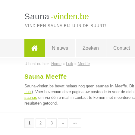
Sauna
-vinden.be
VIND EEN SAUNA BIJ U IN DE BUURT!
Nieuws
Zoeken
Contact
U bent nu hier:
Home
»
Luik
»
Meeffe
Sauna Meeffe
Sauna-vinden.be bevat helaas nog geen
saunas in Meeffe
. Di
Luik
). Voer bovenaan deze pagina uw postcode in voor de dicht
saunas
om via één e-mail in contact te komen met meerdere sa
resultaten getoond.
1
2
3
»
»»