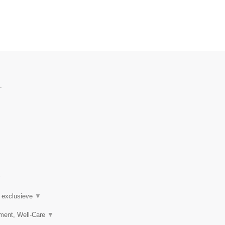
.
▼
n exclusieve
▼
ement, Well-Care
▼