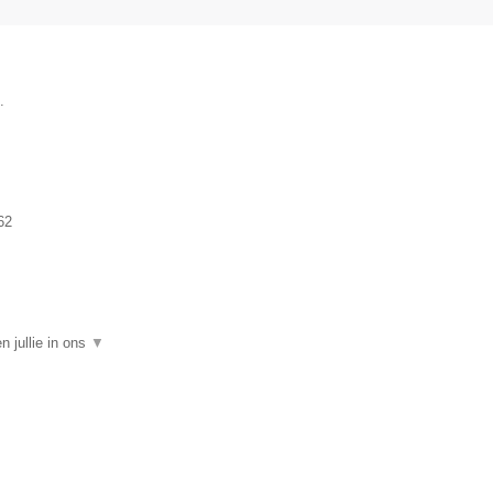
.
62
 jullie in ons
▼