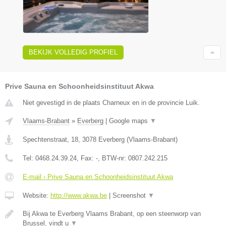
BEKIJK VOLLEDIG PROFIEL
Prive Sauna en Schoonheidsinstituut Akwa
Niet gevestigd in de plaats Charneux en in de provincie Luik.
Vlaams-Brabant
»
Everberg
|
Google maps
▼
Spechtenstraat, 18
,
3078
Everberg
(
Vlaams-Brabant
)
Tel:
0468.24.39.24
, Fax:
-
, BTW-nr:
0807.242.215
E-mail › Prive Sauna en Schoonheidsinstituut Akwa
Website:
http://www.akwa.be
|
Screenshot
▼
Bij Akwa te Everberg Vlaams Brabant, op een steenworp van
Brussel, vindt u
▼