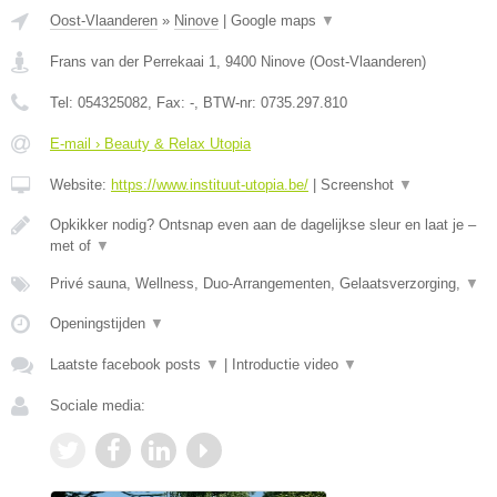
Oost-Vlaanderen
»
Ninove
|
Google maps
▼
Frans van der Perrekaai 1
,
9400
Ninove
(
Oost-Vlaanderen
)
Tel:
054325082
, Fax:
-
, BTW-nr:
0735.297.810
E-mail › Beauty & Relax Utopia
Website:
https://www.instituut-utopia.be/
|
Screenshot
▼
Opkikker nodig? Ontsnap even aan de dagelijkse sleur en laat je –
met of
▼
Privé sauna, Wellness, Duo-Arrangementen, Gelaatsverzorging,
▼
Openingstijden
▼
Laatste facebook posts
▼
|
Introductie video
▼
Sociale media: