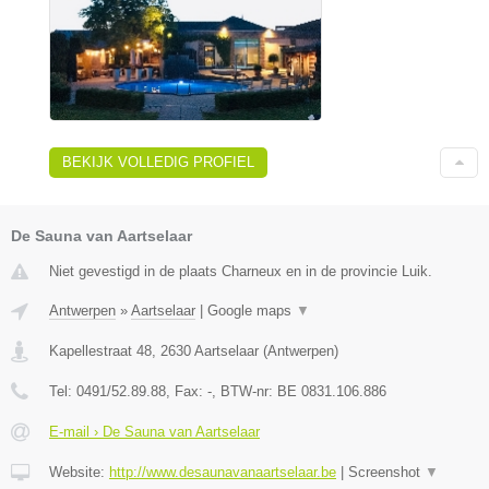
BEKIJK VOLLEDIG PROFIEL
De Sauna van Aartselaar
Niet gevestigd in de plaats Charneux en in de provincie Luik.
Antwerpen
»
Aartselaar
|
Google maps
▼
Kapellestraat 48
,
2630
Aartselaar
(
Antwerpen
)
Tel:
0491/52.89.88
, Fax:
-
, BTW-nr:
BE 0831.106.886
E-mail › De Sauna van Aartselaar
Website:
http://www.desaunavanaartselaar.be
|
Screenshot
▼