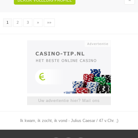
BEKIJK VOLLEDIG PROFIEL
1
2
3
»
»»
Uw advertentie hier? Mail ons
Ik kwam, ik zocht, ik vond - Julius Caesar / 47 v.Chr. ;)