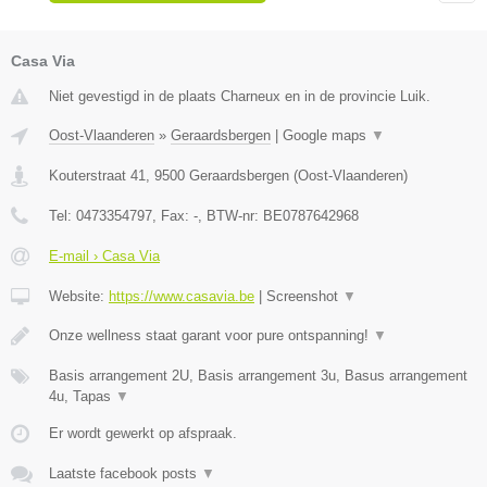
Casa Via
Niet gevestigd in de plaats Charneux en in de provincie Luik.
Oost-Vlaanderen
»
Geraardsbergen
|
Google maps
▼
Kouterstraat 41
,
9500
Geraardsbergen
(
Oost-Vlaanderen
)
Tel:
0473354797
, Fax:
-
, BTW-nr:
BE0787642968
E-mail › Casa Via
Website:
https://www.casavia.be
|
Screenshot
▼
Onze wellness staat garant voor pure ontspanning!
▼
Basis arrangement 2U, Basis arrangement 3u, Basus arrangement
4u, Tapas
▼
Er wordt gewerkt op afspraak.
Laatste facebook posts
▼