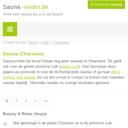
Ik heb een
sauna
Sauna
-vinden.be
Vind een sauna bij u in de buurt!
U bent nu hier:
Home
»
Luik
»
Charneux
Sauna Charneux
Sauna-vinden.be bevat helaas nog geen
saunas in Charneux
. Dit geldt
ook voor de gehele provincie Luik (
sauna Luik
). Voer bovenaan deze
pagina uw postcode in voor de dichtstbijzijnde saunas of ga naar
direct
contact met saunas
om via één e-mail in contact te komen met meerdere
saunas tegelijk. Hieronder worden nu overige resultaten getoond.
1
2
3
»
»»
Beauty & Relax Utopia
Niet gevestigd in de plaats Charneux en in de provincie Luik.