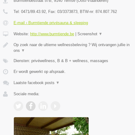
Burmtiendestraat 57B
,
9140
Temse
(
Oost-Vlaanderen
)
Tel:
0471/89.43.92
, Fax:
03/3373873
, BTW-nr:
874.807.762
E-mail › Burmtiende privésauna & sleeping
Website:
http://www.burmtiende.be
|
Screenshot
▼
Op zoek naar de ultieme wellnessbeleving ? Wij ontvangen jullie in
ons
▼
Diensten: privéwellness, B & B + wellness, massages
Er wordt gewerkt op afspraak.
Laatste facebook posts
▼
Sociale media: