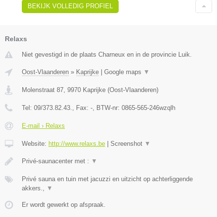
BEKIJK VOLLEDIG PROFIEL
Relaxs
Niet gevestigd in de plaats Charneux en in de provincie Luik.
Oost-Vlaanderen
»
Kaprijke
|
Google maps
▼
Molenstraat 87
,
9970
Kaprijke
(
Oost-Vlaanderen
)
Tel:
09/373.82.43.
, Fax:
-
, BTW-nr:
0865-565-246wzqlh
E-mail › Relaxs
Website:
http://www.relaxs.be
|
Screenshot
▼
Privé-saunacenter met :
▼
Privé sauna en tuin met jacuzzi en uitzicht op achterliggende
akkers.,
▼
Er wordt gewerkt op afspraak.