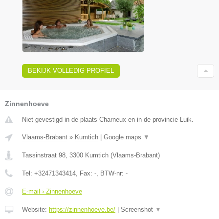
BEKIJK VOLLEDIG PROFIEL
Zinnenhoeve
Niet gevestigd in de plaats Charneux en in de provincie Luik.
Vlaams-Brabant
»
Kumtich
|
Google maps
▼
Tassinstraat 98
,
3300
Kumtich
(
Vlaams-Brabant
)
Tel:
+32471343414
, Fax:
-
, BTW-nr:
-
E-mail › Zinnenhoeve
Website:
https://zinnenhoeve.be/
|
Screenshot
▼