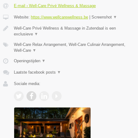
E-mail › Well-Care Privé Wellness & Massage
Website:
https://www.wellcarewellness.be
|
Screenshot
▼
Well-Care Privé Wellness & Massage in Zutendaal is een
exclusieve
▼
Well-Care Relax Arrangement, Well-Care Culinair Arrangement,
Well-Care
▼
Openingstijden
▼
Laatste facebook posts
▼
Sociale media: