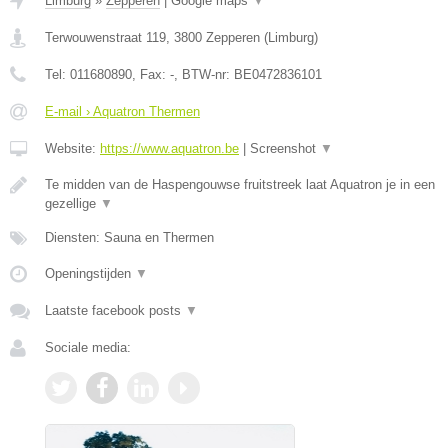
Limburg
»
Zepperen
|
Google maps
▼
Terwouwenstraat 119
,
3800
Zepperen
(
Limburg
)
Tel:
011680890
, Fax:
-
, BTW-nr:
BE0472836101
E-mail › Aquatron Thermen
Website:
https://www.aquatron.be
|
Screenshot
▼
Te midden van de Haspengouwse fruitstreek laat Aquatron je in een
gezellige
▼
Diensten: Sauna en Thermen
Openingstijden
▼
Laatste facebook posts
▼
Sociale media: