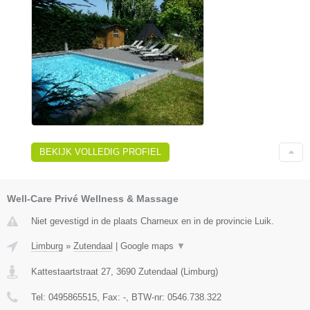
BEKIJK VOLLEDIG PROFIEL
Well-Care Privé Wellness & Massage
Niet gevestigd in de plaats Charneux en in de provincie Luik.
Limburg
»
Zutendaal
|
Google maps
▼
Kattestaartstraat 27
,
3690
Zutendaal
(
Limburg
)
Tel:
0495865515
, Fax:
-
, BTW-nr:
0546.738.322