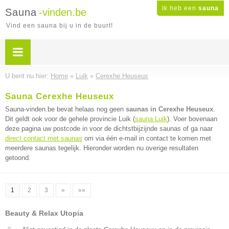
Ik heb een
sauna
Sauna
-vinden.be
Vind een sauna bij u in de buurt!
U bent nu hier:
Home
»
Luik
»
Cerexhe Heuseux
Sauna Cerexhe Heuseux
Sauna-vinden.be bevat helaas nog geen
saunas in Cerexhe Heuseux
.
Dit geldt ook voor de gehele provincie Luik (
sauna Luik
). Voer bovenaan
deze pagina uw postcode in voor de dichtstbijzijnde saunas of ga naar
direct contact met saunas
om via één e-mail in contact te komen met
meerdere saunas tegelijk. Hieronder worden nu overige resultaten
getoond.
1
2
3
»
»»
Beauty & Relax Utopia