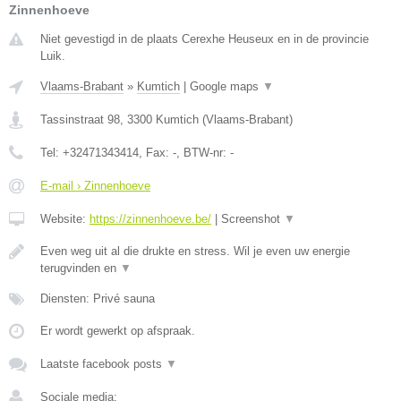
Zinnenhoeve
Niet gevestigd in de plaats Cerexhe Heuseux en in de provincie
Luik.
Vlaams-Brabant
»
Kumtich
|
Google maps
▼
Tassinstraat 98
,
3300
Kumtich
(
Vlaams-Brabant
)
Tel:
+32471343414
, Fax:
-
, BTW-nr:
-
E-mail › Zinnenhoeve
Website:
https://zinnenhoeve.be/
|
Screenshot
▼
Even weg uit al die drukte en stress. Wil je even uw energie
terugvinden en
▼
Diensten: Privé sauna
Er wordt gewerkt op afspraak.
Laatste facebook posts
▼
Sociale media: