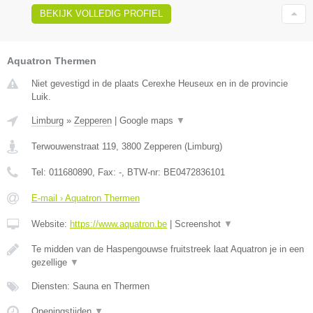
BEKIJK VOLLEDIG PROFIEL
Aquatron Thermen
Niet gevestigd in de plaats Cerexhe Heuseux en in de provincie
Luik.
Limburg
»
Zepperen
|
Google maps
▼
Terwouwenstraat 119
,
3800
Zepperen
(
Limburg
)
Tel:
011680890
, Fax:
-
, BTW-nr:
BE0472836101
E-mail › Aquatron Thermen
Website:
https://www.aquatron.be
|
Screenshot
▼
Te midden van de Haspengouwse fruitstreek laat Aquatron je in een
gezellige
▼
Diensten: Sauna en Thermen
Openingstijden
▼