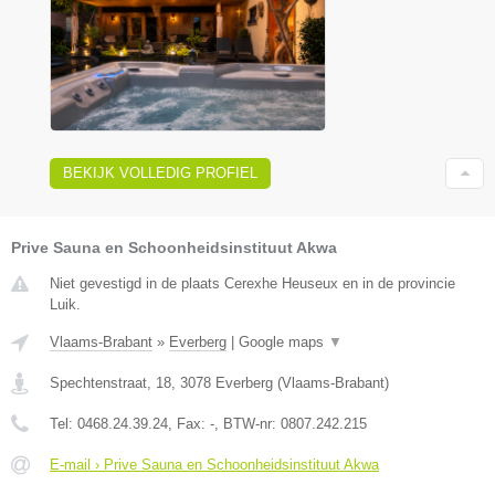
BEKIJK VOLLEDIG PROFIEL
Prive Sauna en Schoonheidsinstituut Akwa
Niet gevestigd in de plaats Cerexhe Heuseux en in de provincie
Luik.
Vlaams-Brabant
»
Everberg
|
Google maps
▼
Spechtenstraat, 18
,
3078
Everberg
(
Vlaams-Brabant
)
Tel:
0468.24.39.24
, Fax:
-
, BTW-nr:
0807.242.215
E-mail › Prive Sauna en Schoonheidsinstituut Akwa