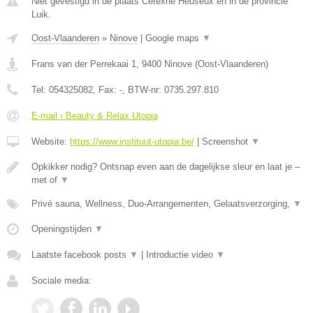
Niet gevestigd in de plaats Cerexhe Heuseux en in de provincie
Luik.
Oost-Vlaanderen
»
Ninove
|
Google maps
▼
Frans van der Perrekaai 1
,
9400
Ninove
(
Oost-Vlaanderen
)
Tel:
054325082
, Fax:
-
, BTW-nr:
0735.297.810
E-mail › Beauty & Relax Utopia
Website:
https://www.instituut-utopia.be/
|
Screenshot
▼
Opkikker nodig? Ontsnap even aan de dagelijkse sleur en laat je –
met of
▼
Privé sauna, Wellness, Duo-Arrangementen, Gelaatsverzorging,
▼
Openingstijden
▼
Laatste facebook posts
▼
|
Introductie video
▼
Sociale media: