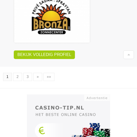
BEKIJK VOLLEDIG PROFIEL
1
2
3
»
»»