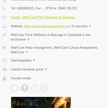
Tel:
0495865515
, Fax:
-
, BTW-nr:
0546.738.322
E-mail › Well-Care Privé Wellness & Massage
Website:
https://www.wellcarewellness.be
|
Screenshot
▼
Well-Care Privé Wellness & Massage in Zutendaal is een
exclusieve
▼
Well-Care Relax Arrangement, Well-Care Culinair Arrangement,
Well-Care
▼
Openingstijden
▼
Laatste facebook posts
▼
Sociale media: