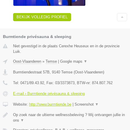
BEKIJK VOLLEDIG PROFIEL
Burmtiende privésauna & sleeping
Niet gevestigd in de plaats Cerexhe Heuseux en in de provincie
Luik.
Oost-Vlaanderen
»
Temse
|
Google maps
▼
Burmtiendestraat 57B
,
9140
Temse
(
Oost-Vlaanderen
)
Tel:
0471/89.43.92
, Fax:
03/3373873
, BTW-nr:
874.807.762
E-mail › Burmtiende privésauna & sleeping
Website:
http://www.burmtiende.be
|
Screenshot
▼
Op zoek naar de ultieme wellnessbeleving ? Wij ontvangen jullie in
ons
▼