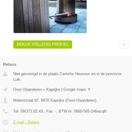
BEKIJK VOLLEDIG PROFIEL
Relaxs
Niet gevestigd in de plaats Cerexhe Heuseux en in de provincie
Luik.
Oost-Vlaanderen
»
Kaprijke
|
Google maps
▼
Molenstraat 87
,
9970
Kaprijke
(
Oost-Vlaanderen
)
Tel:
09/373.82.43.
, Fax:
-
, BTW-nr:
0865-565-246wzqlh
E-mail › Relaxs