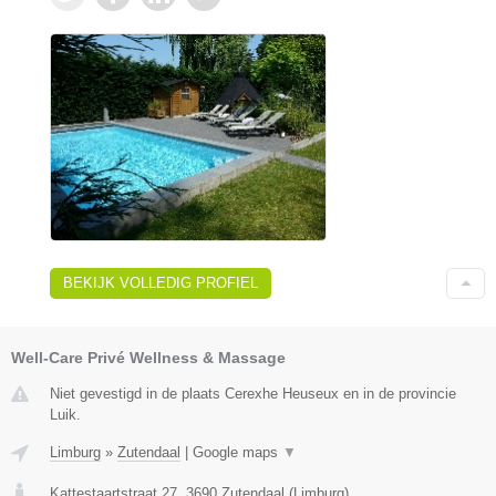
BEKIJK VOLLEDIG PROFIEL
Well-Care Privé Wellness & Massage
Niet gevestigd in de plaats Cerexhe Heuseux en in de provincie
Luik.
Limburg
»
Zutendaal
|
Google maps
▼
Kattestaartstraat 27
,
3690
Zutendaal
(
Limburg
)