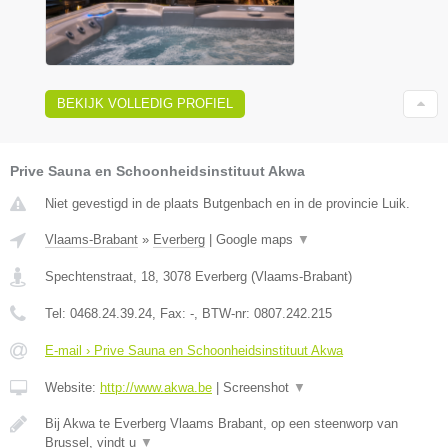
BEKIJK VOLLEDIG PROFIEL
Prive Sauna en Schoonheidsinstituut Akwa
Niet gevestigd in de plaats Butgenbach en in de provincie Luik.
Vlaams-Brabant
»
Everberg
|
Google maps
▼
Spechtenstraat, 18
,
3078
Everberg
(
Vlaams-Brabant
)
Tel:
0468.24.39.24
, Fax:
-
, BTW-nr:
0807.242.215
E-mail › Prive Sauna en Schoonheidsinstituut Akwa
Website:
http://www.akwa.be
|
Screenshot
▼
Bij Akwa te Everberg Vlaams Brabant, op een steenworp van
Brussel, vindt u
▼