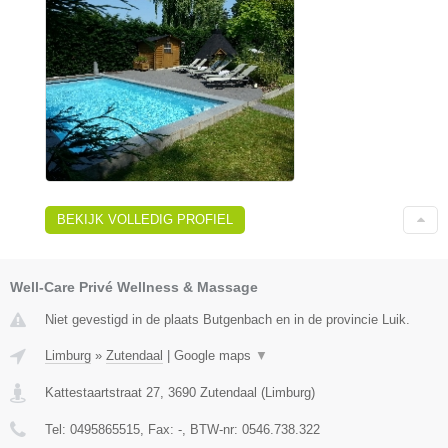
BEKIJK VOLLEDIG PROFIEL
Well-Care Privé Wellness & Massage
Niet gevestigd in de plaats Butgenbach en in de provincie Luik.
Limburg
»
Zutendaal
|
Google maps
▼
Kattestaartstraat 27
,
3690
Zutendaal
(
Limburg
)
Tel:
0495865515
, Fax:
-
, BTW-nr:
0546.738.322