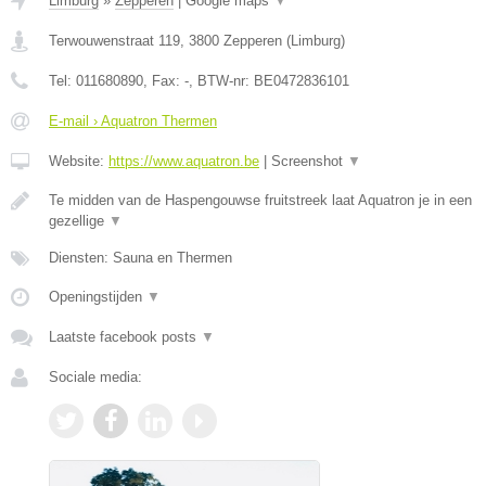
Limburg
»
Zepperen
|
Google maps
▼
Terwouwenstraat 119
,
3800
Zepperen
(
Limburg
)
Tel:
011680890
, Fax:
-
, BTW-nr:
BE0472836101
E-mail › Aquatron Thermen
Website:
https://www.aquatron.be
|
Screenshot
▼
Te midden van de Haspengouwse fruitstreek laat Aquatron je in een
gezellige
▼
Diensten: Sauna en Thermen
Openingstijden
▼
Laatste facebook posts
▼
Sociale media: