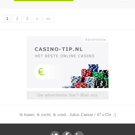
1
2
3
»
»»
Uw advertentie hier? Mail ons
Ik kwam, ik zocht, ik vond - Julius Caesar / 47 v.Chr. ;)