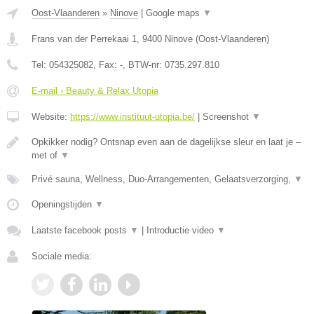
Oost-Vlaanderen
»
Ninove
|
Google maps
▼
Frans van der Perrekaai 1
,
9400
Ninove
(
Oost-Vlaanderen
)
Tel:
054325082
, Fax:
-
, BTW-nr:
0735.297.810
E-mail › Beauty & Relax Utopia
Website:
https://www.instituut-utopia.be/
|
Screenshot
▼
Opkikker nodig? Ontsnap even aan de dagelijkse sleur en laat je –
met of
▼
Privé sauna, Wellness, Duo-Arrangementen, Gelaatsverzorging,
▼
Openingstijden
▼
Laatste facebook posts
▼
|
Introductie video
▼
Sociale media: