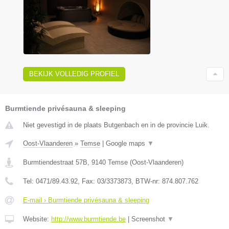
BEKIJK VOLLEDIG PROFIEL
Burmtiende privésauna & sleeping
Niet gevestigd in de plaats Butgenbach en in de provincie Luik.
Oost-Vlaanderen
»
Temse
|
Google maps
▼
Burmtiendestraat 57B
,
9140
Temse
(
Oost-Vlaanderen
)
Tel:
0471/89.43.92
, Fax:
03/3373873
, BTW-nr:
874.807.762
E-mail › Burmtiende privésauna & sleeping
Website:
http://www.burmtiende.be
|
Screenshot
▼