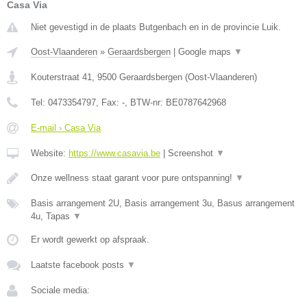
Casa Via
Niet gevestigd in de plaats Butgenbach en in de provincie Luik.
Oost-Vlaanderen
»
Geraardsbergen
|
Google maps
▼
Kouterstraat 41
,
9500
Geraardsbergen
(
Oost-Vlaanderen
)
Tel:
0473354797
, Fax:
-
, BTW-nr:
BE0787642968
E-mail › Casa Via
Website:
https://www.casavia.be
|
Screenshot
▼
Onze wellness staat garant voor pure ontspanning!
▼
Basis arrangement 2U, Basis arrangement 3u, Basus arrangement
4u, Tapas
▼
Er wordt gewerkt op afspraak.
Laatste facebook posts
▼
Sociale media: