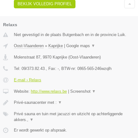
BEKIJK VOLLEDIG PROFIEL
Relaxs
Niet gevestigd in de plaats Butgenbach en in de provincie Luik.
Oost-Vlaanderen
»
Kaprijke
|
Google maps
▼
Molenstraat 87
,
9970
Kaprijke
(
Oost-Vlaanderen
)
Tel:
09/373.82.43.
, Fax:
-
, BTW-nr:
0865-565-246wzqlh
E-mail › Relaxs
Website:
http://www.relaxs.be
|
Screenshot
▼
Privé-saunacenter met :
▼
Privé sauna en tuin met jacuzzi en uitzicht op achterliggende
akkers.,
▼
Er wordt gewerkt op afspraak.