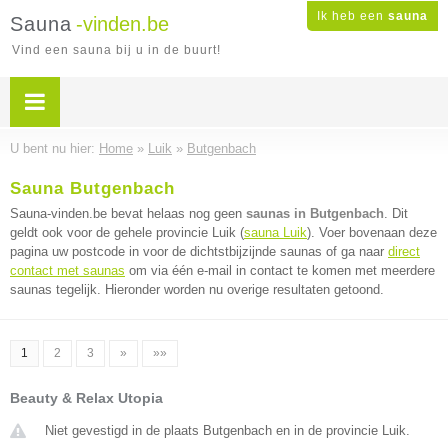
Ik heb een
sauna
Sauna
-vinden.be
Vind een sauna bij u in de buurt!
U bent nu hier:
Home
»
Luik
»
Butgenbach
Sauna Butgenbach
Sauna-vinden.be bevat helaas nog geen
saunas in Butgenbach
. Dit
geldt ook voor de gehele provincie Luik (
sauna Luik
). Voer bovenaan deze
pagina uw postcode in voor de dichtstbijzijnde saunas of ga naar
direct
contact met saunas
om via één e-mail in contact te komen met meerdere
saunas tegelijk. Hieronder worden nu overige resultaten getoond.
1
2
3
»
»»
Beauty & Relax Utopia
Niet gevestigd in de plaats Butgenbach en in de provincie Luik.