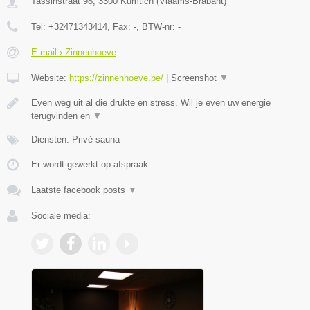
Tassinstraat 98
,
3300
Kumtich
(
Vlaams-Brabant
)
Tel:
+32471343414
, Fax:
-
, BTW-nr:
-
E-mail › Zinnenhoeve
Website:
https://zinnenhoeve.be/
|
Screenshot
▼
Even weg uit al die drukte en stress. Wil je even uw energie
terugvinden en
▼
Diensten: Privé sauna
Er wordt gewerkt op afspraak.
Laatste facebook posts
▼
Sociale media: