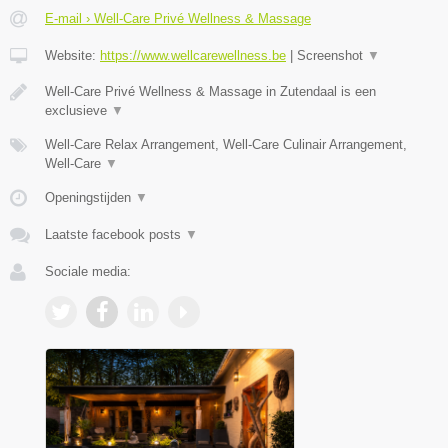
E-mail › Well-Care Privé Wellness & Massage
Website:
https://www.wellcarewellness.be
|
Screenshot
▼
Well-Care Privé Wellness & Massage in Zutendaal is een
exclusieve
▼
Well-Care Relax Arrangement, Well-Care Culinair Arrangement,
Well-Care
▼
Openingstijden
▼
Laatste facebook posts
▼
Sociale media: