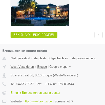
BEKIJK VOLLEDIG PROFIEL
Bronza zon en sauna center
Niet gevestigd in de plaats Butgenbach en in de provincie Luik.
West-Vlaanderen
»
Brugge
|
Google maps
▼
Sparrenstraat 56
,
8310
Brugge
(
West-Vlaanderen
)
Tel:
0475/387577
, Fax:
-
, BTW-nr:
0789061544
E-mail › Bronza zon en sauna center
Website:
http://www.bronza.be
|
Screenshot
▼