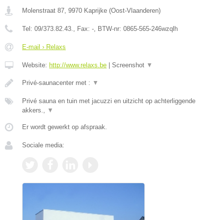
Molenstraat 87
,
9970
Kaprijke
(
Oost-Vlaanderen
)
Tel:
09/373.82.43.
, Fax:
-
, BTW-nr:
0865-565-246wzqlh
E-mail › Relaxs
Website:
http://www.relaxs.be
|
Screenshot
▼
Privé-saunacenter met :
▼
Privé sauna en tuin met jacuzzi en uitzicht op achterliggende
akkers.,
▼
Er wordt gewerkt op afspraak.
Sociale media: