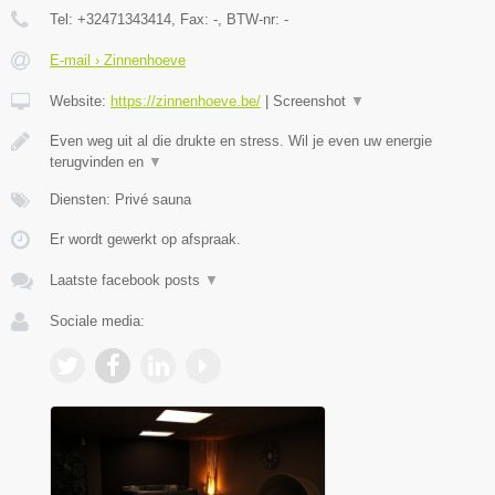
Tel:
+32471343414
, Fax:
-
, BTW-nr:
-
E-mail › Zinnenhoeve
Website:
https://zinnenhoeve.be/
|
Screenshot
▼
Even weg uit al die drukte en stress. Wil je even uw energie
terugvinden en
▼
Diensten: Privé sauna
Er wordt gewerkt op afspraak.
Laatste facebook posts
▼
Sociale media: