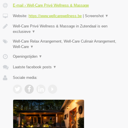
E-mail › Well-Care Privé Wellness & Massage
Website:
https://www.wellcarewellness.be
|
Screenshot
▼
Well-Care Privé Wellness & Massage in Zutendaal is een
exclusieve
▼
Well-Care Relax Arrangement, Well-Care Culinair Arrangement,
Well-Care
▼
Openingstijden
▼
Laatste facebook posts
▼
Sociale media: