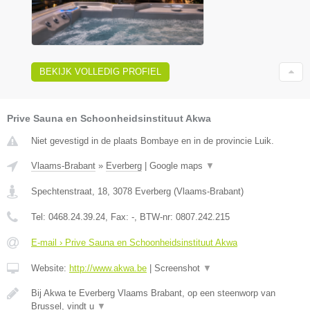
BEKIJK VOLLEDIG PROFIEL
Prive Sauna en Schoonheidsinstituut Akwa
Niet gevestigd in de plaats Bombaye en in de provincie Luik.
Vlaams-Brabant
»
Everberg
|
Google maps
▼
Spechtenstraat, 18
,
3078
Everberg
(
Vlaams-Brabant
)
Tel:
0468.24.39.24
, Fax:
-
, BTW-nr:
0807.242.215
E-mail › Prive Sauna en Schoonheidsinstituut Akwa
Website:
http://www.akwa.be
|
Screenshot
▼
Bij Akwa te Everberg Vlaams Brabant, op een steenworp van
Brussel, vindt u
▼