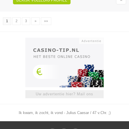
BEKIJK VOLLEDIG PROFIEL
1
2
3
»
»»
Uw advertentie hier? Mail ons
Ik kwam, ik zocht, ik vond - Julius Caesar / 47 v.Chr. ;)