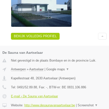
BEKIJK VOLLEDIG PROFIEL
De Sauna van Aartselaar
Niet gevestigd in de plaats Bombaye en in de provincie Luik.
Antwerpen
»
Aartselaar
|
Google maps
▼
Kapellestraat 48
,
2630
Aartselaar
(
Antwerpen
)
Tel:
0491/52.89.88
, Fax:
-
, BTW-nr:
BE 0831.106.886
E-mail › De Sauna van Aartselaar
Website:
http://www.desaunavanaartselaar.be
|
Screenshot
▼