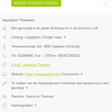
BEKIJK VOLLEDIG PROFIEL
Aquatron Thermen
Niet gevestigd in de plaats Bombaye en in de provincie Luik.
Limburg
»
Zepperen
|
Google maps
▼
Terwouwenstraat 119
,
3800
Zepperen
(
Limburg
)
Tel:
011680890
, Fax:
-
, BTW-nr:
BE0472836101
E-mail › Aquatron Thermen
Website:
https://www.aquatron.be
|
Screenshot
▼
Te midden van de Haspengouwse fruitstreek laat Aquatron je in een
gezellige
▼
Diensten: Sauna en Thermen
Openingstijden
▼