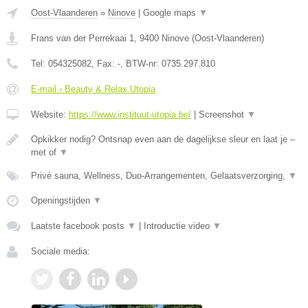
Oost-Vlaanderen
»
Ninove
|
Google maps
▼
Frans van der Perrekaai 1
,
9400
Ninove
(
Oost-Vlaanderen
)
Tel:
054325082
, Fax:
-
, BTW-nr:
0735.297.810
E-mail › Beauty & Relax Utopia
Website:
https://www.instituut-utopia.be/
|
Screenshot
▼
Opkikker nodig? Ontsnap even aan de dagelijkse sleur en laat je –
met of
▼
Privé sauna, Wellness, Duo-Arrangementen, Gelaatsverzorging,
▼
Openingstijden
▼
Laatste facebook posts
▼
|
Introductie video
▼
Sociale media: