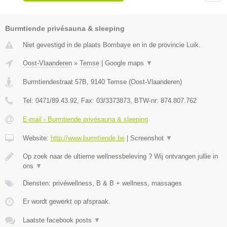
Burmtiende privésauna & sleeping
Niet gevestigd in de plaats Bombaye en in de provincie Luik.
Oost-Vlaanderen
»
Temse
|
Google maps
▼
Burmtiendestraat 57B
,
9140
Temse
(
Oost-Vlaanderen
)
Tel:
0471/89.43.92
, Fax:
03/3373873
, BTW-nr:
874.807.762
E-mail › Burmtiende privésauna & sleeping
Website:
http://www.burmtiende.be
|
Screenshot
▼
Op zoek naar de ultieme wellnessbeleving ? Wij ontvangen jullie in
ons
▼
Diensten: privéwellness, B & B + wellness, massages
Er wordt gewerkt op afspraak.
Laatste facebook posts
▼