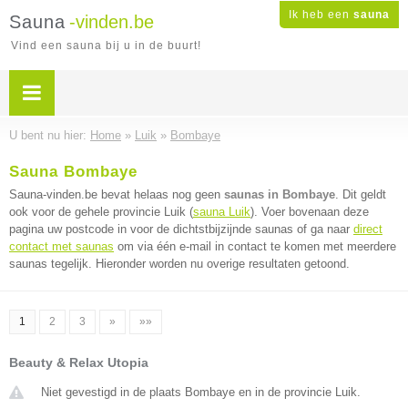
Ik heb een
sauna
Sauna
-vinden.be
Vind een sauna bij u in de buurt!
U bent nu hier:
Home
»
Luik
»
Bombaye
Sauna Bombaye
Sauna-vinden.be bevat helaas nog geen
saunas in Bombaye
. Dit geldt
ook voor de gehele provincie Luik (
sauna Luik
). Voer bovenaan deze
pagina uw postcode in voor de dichtstbijzijnde saunas of ga naar
direct
contact met saunas
om via één e-mail in contact te komen met meerdere
saunas tegelijk. Hieronder worden nu overige resultaten getoond.
1
2
3
»
»»
Beauty & Relax Utopia
Niet gevestigd in de plaats Bombaye en in de provincie Luik.