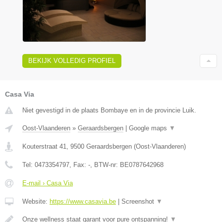
BEKIJK VOLLEDIG PROFIEL
Casa Via
Niet gevestigd in de plaats Bombaye en in de provincie Luik.
Oost-Vlaanderen
»
Geraardsbergen
|
Google maps
▼
Kouterstraat 41
,
9500
Geraardsbergen
(
Oost-Vlaanderen
)
Tel:
0473354797
, Fax:
-
, BTW-nr:
BE0787642968
E-mail › Casa Via
Website:
https://www.casavia.be
|
Screenshot
▼
Onze wellness staat garant voor pure ontspanning!
▼