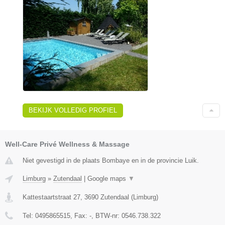
BEKIJK VOLLEDIG PROFIEL
Well-Care Privé Wellness & Massage
Niet gevestigd in de plaats Bombaye en in de provincie Luik.
Limburg
»
Zutendaal
|
Google maps
▼
Kattestaartstraat 27
,
3690
Zutendaal
(
Limburg
)
Tel:
0495865515
, Fax:
-
, BTW-nr:
0546.738.322