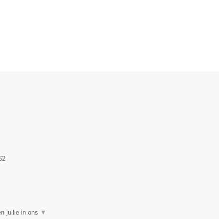
.
62
 jullie in ons
▼