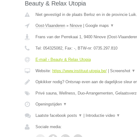
Beauty & Relax Utopia
Niet gevestigd in de plaats Berloz en in de provincie Luik
Oost-Vlaanderen
»
Ninove
|
Google maps
▼
Frans van der Perrekaai 1
,
9400
Ninove
(
Oost-Vlaandere
Tel:
054325082
, Fax:
-
, BTW-nr:
0735.297.810
E-mail › Beauty & Relax Utopia
Website:
https://www.instituut-utopia.be/
|
Screenshot
▼
Opkikker nodig? Ontsnap even aan de dagelijkse sleur en
Privé sauna, Wellness, Duo-Arrangementen, Gelaatsverz
Openingstijden
▼
Laatste facebook posts
▼
|
Introductie video
▼
Sociale media: