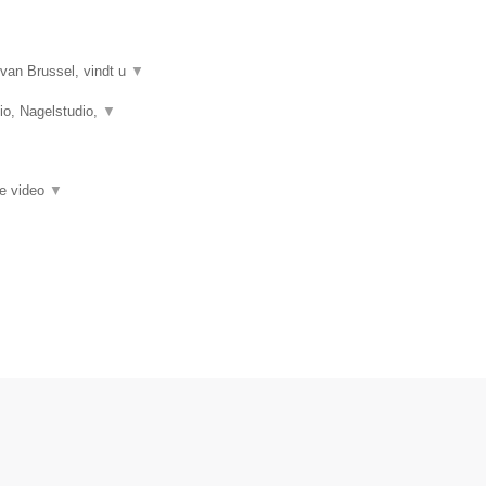
van Brussel, vindt u
▼
o, Nagelstudio,
▼
ie video
▼
.