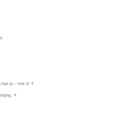
.
n
)
 laat je – met of
▼
orging,
▼