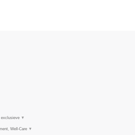
.
▼
n exclusieve
▼
ement, Well-Care
▼