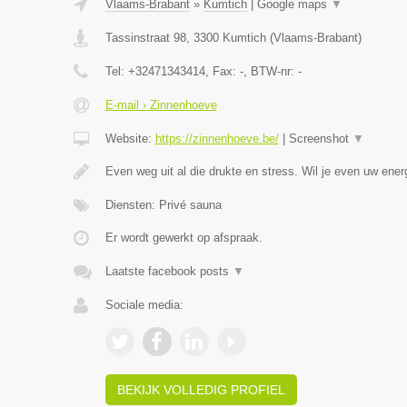
Vlaams-Brabant
»
Kumtich
|
Google maps
▼
Tassinstraat 98
,
3300
Kumtich
(
Vlaams-Brabant
)
Tel:
+32471343414
, Fax:
-
, BTW-nr:
-
E-mail › Zinnenhoeve
Website:
https://zinnenhoeve.be/
|
Screenshot
▼
Even weg uit al die drukte en stress. Wil je even uw ene
Diensten: Privé sauna
Er wordt gewerkt op afspraak.
Laatste facebook posts
▼
Sociale media:
BEKIJK VOLLEDIG PROFIEL