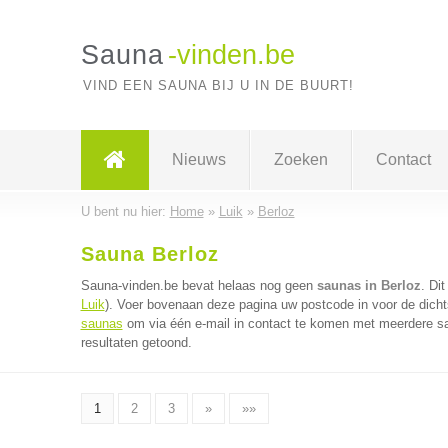
Sauna
-vinden.be
VIND EEN SAUNA BIJ U IN DE BUURT!
Nieuws
Zoeken
Contact
U bent nu hier:
Home
»
Luik
»
Berloz
Sauna Berloz
Sauna-vinden.be bevat helaas nog geen
saunas in Berloz
. Di
Luik
). Voer bovenaan deze pagina uw postcode in voor de dicht
saunas
om via één e-mail in contact te komen met meerdere sa
resultaten getoond.
1
2
3
»
»»