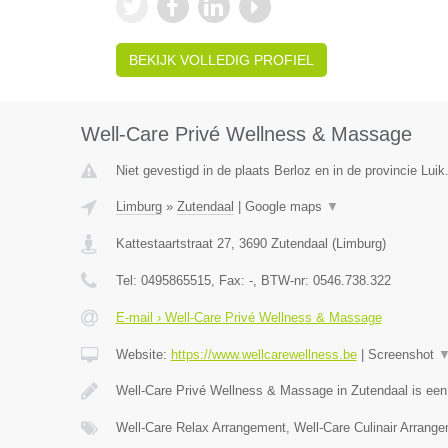
BEKIJK VOLLEDIG PROFIEL
Well-Care Privé Wellness & Massage
Niet gevestigd in de plaats Berloz en in de provincie Luik
Limburg
»
Zutendaal
|
Google maps
▼
Kattestaartstraat 27
,
3690
Zutendaal
(
Limburg
)
Tel:
0495865515
, Fax:
-
, BTW-nr:
0546.738.322
E-mail › Well-Care Privé Wellness & Massage
Website:
https://www.wellcarewellness.be
|
Screenshot
Well-Care Privé Wellness & Massage in Zutendaal is ee
Well-Care Relax Arrangement, Well-Care Culinair Arrang