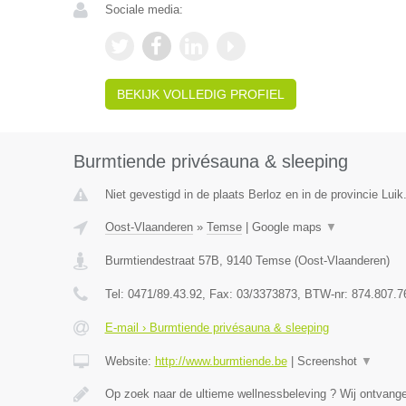
Sociale media:
BEKIJK VOLLEDIG PROFIEL
Burmtiende privésauna & sleeping
Niet gevestigd in de plaats Berloz en in de provincie Luik
Oost-Vlaanderen
»
Temse
|
Google maps
▼
Burmtiendestraat 57B
,
9140
Temse
(
Oost-Vlaanderen
)
Tel:
0471/89.43.92
, Fax:
03/3373873
, BTW-nr:
874.807.7
E-mail › Burmtiende privésauna & sleeping
Website:
http://www.burmtiende.be
|
Screenshot
▼
Op zoek naar de ultieme wellnessbeleving ? Wij ontvangen