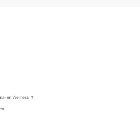
.
auna- en Wellness
▼
en