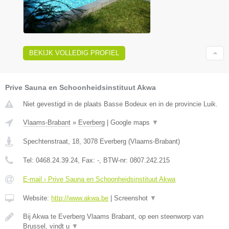
BEKIJK VOLLEDIG PROFIEL
Prive Sauna en Schoonheidsinstituut Akwa
Niet gevestigd in de plaats Basse Bodeux en in de provincie Luik.
Vlaams-Brabant
»
Everberg
|
Google maps
▼
Spechtenstraat, 18
,
3078
Everberg
(
Vlaams-Brabant
)
Tel:
0468.24.39.24
, Fax:
-
, BTW-nr:
0807.242.215
E-mail › Prive Sauna en Schoonheidsinstituut Akwa
Website:
http://www.akwa.be
|
Screenshot
▼
Bij Akwa te Everberg Vlaams Brabant, op een steenworp van
Brussel, vindt u
▼