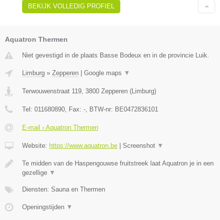
BEKIJK VOLLEDIG PROFIEL
Aquatron Thermen
Niet gevestigd in de plaats Basse Bodeux en in de provincie Luik.
Limburg
»
Zepperen
|
Google maps
▼
Terwouwenstraat 119
,
3800
Zepperen
(
Limburg
)
Tel:
011680890
, Fax:
-
, BTW-nr:
BE0472836101
E-mail › Aquatron Thermen
Website:
https://www.aquatron.be
|
Screenshot
▼
Te midden van de Haspengouwse fruitstreek laat Aquatron je in een
gezellige
▼
Diensten: Sauna en Thermen
Openingstijden
▼