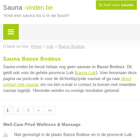
Ik heb een
sauna
Sauna
-vinden.be
Vind een sauna bij u in de buurt!
U bent nu hier:
Home
»
Luik
»
Basse Bodeux
Sauna Basse Bodeux
Sauna-vinden.be bevat helaas nog geen
saunas in Basse Bodeux
. Dit
geldt ook voor de gehele provincie Luik (
sauna Luik
). Voer bovenaan deze
pagina uw postcode in voor de dichtstbijzijnde saunas of ga naar
direct
contact met saunas
om via één e-mail in contact te komen met meerdere
saunas tegelijk. Hieronder worden nu overige resultaten getoond.
1
2
3
»
»»
Well-Care Privé Wellness & Massage
Niet gevestigd in de plaats Basse Bodeux en in de provincie Luik.