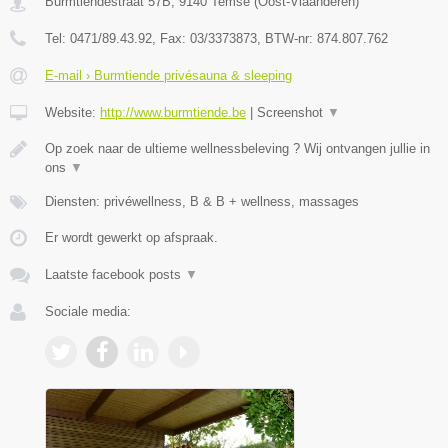
Burmtiendestraat 57B
,
9140
Temse
(
Oost-Vlaanderen
)
Tel:
0471/89.43.92
, Fax:
03/3373873
, BTW-nr:
874.807.762
E-mail › Burmtiende privésauna & sleeping
Website:
http://www.burmtiende.be
|
Screenshot
▼
Op zoek naar de ultieme wellnessbeleving ? Wij ontvangen jullie in
ons
▼
Diensten: privéwellness, B & B + wellness, massages
Er wordt gewerkt op afspraak.
Laatste facebook posts
▼
Sociale media: