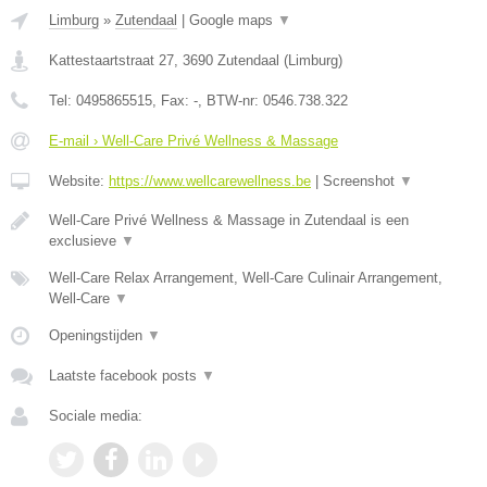
Limburg
»
Zutendaal
|
Google maps
▼
Kattestaartstraat 27
,
3690
Zutendaal
(
Limburg
)
Tel:
0495865515
, Fax:
-
, BTW-nr:
0546.738.322
E-mail › Well-Care Privé Wellness & Massage
Website:
https://www.wellcarewellness.be
|
Screenshot
▼
Well-Care Privé Wellness & Massage in Zutendaal is een
exclusieve
▼
Well-Care Relax Arrangement, Well-Care Culinair Arrangement,
Well-Care
▼
Openingstijden
▼
Laatste facebook posts
▼
Sociale media: