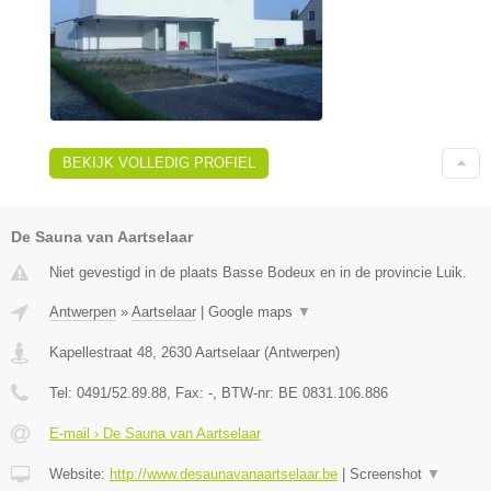
BEKIJK VOLLEDIG PROFIEL
De Sauna van Aartselaar
Niet gevestigd in de plaats Basse Bodeux en in de provincie Luik.
Antwerpen
»
Aartselaar
|
Google maps
▼
Kapellestraat 48
,
2630
Aartselaar
(
Antwerpen
)
Tel:
0491/52.89.88
, Fax:
-
, BTW-nr:
BE 0831.106.886
E-mail › De Sauna van Aartselaar
Website:
http://www.desaunavanaartselaar.be
|
Screenshot
▼