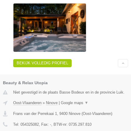
BEKIJK VOLLEDIG PROFIEL
Beauty & Relax Utopia
Niet gevestigd in de plaats Basse Bodeux en in de provincie Luik.
Oost-Vlaanderen
»
Ninove
|
Google maps
▼
Frans van der Perrekaai 1
,
9400
Ninove
(
Oost-Vlaanderen
)
Tel:
054325082
, Fax:
-
, BTW-nr:
0735.297.810