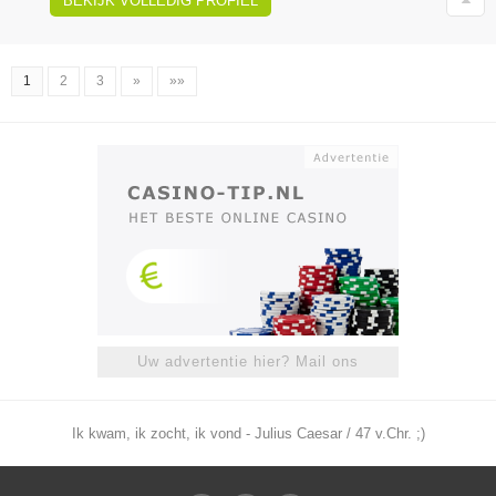
BEKIJK VOLLEDIG PROFIEL
1
2
3
»
»»
Uw advertentie hier? Mail ons
Ik kwam, ik zocht, ik vond - Julius Caesar / 47 v.Chr. ;)