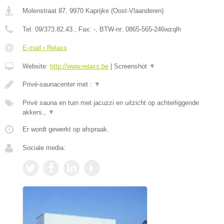
Molenstraat 87
,
9970
Kaprijke
(
Oost-Vlaanderen
)
Tel:
09/373.82.43.
, Fax:
-
, BTW-nr:
0865-565-246wzqlh
E-mail › Relaxs
Website:
http://www.relaxs.be
|
Screenshot
▼
Privé-saunacenter met :
▼
Privé sauna en tuin met jacuzzi en uitzicht op achterliggende
akkers.,
▼
Er wordt gewerkt op afspraak.
Sociale media: