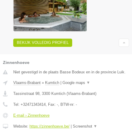
BEKIJK VOLLEDIG PROFIEL
Zinnenhoeve
Niet gevestigd in de plaats Basse Bodeux en in de provincie Luik.
Vlaams-Brabant
»
Kumtich
|
Google maps
▼
Tassinstraat 98
,
3300
Kumtich
(
Vlaams-Brabant
)
Tel:
+32471343414
, Fax:
-
, BTW-nr:
-
E-mail › Zinnenhoeve
Website:
https://zinnenhoeve.be/
|
Screenshot
▼