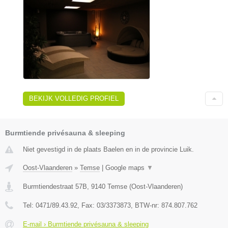
BEKIJK VOLLEDIG PROFIEL
Burmtiende privésauna & sleeping
Niet gevestigd in de plaats Baelen en in de provincie Luik.
Oost-Vlaanderen
»
Temse
|
Google maps
▼
Burmtiendestraat 57B
,
9140
Temse
(
Oost-Vlaanderen
)
Tel:
0471/89.43.92
, Fax:
03/3373873
, BTW-nr:
874.807.762
E-mail › Burmtiende privésauna & sleeping