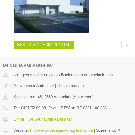
BEKIJK VOLLEDIG PROFIEL
De Sauna van Aartselaar
Niet gevestigd in de plaats Baelen en in de provincie Luik.
Antwerpen
»
Aartselaar
|
Google maps
▼
Kapellestraat 48
,
2630
Aartselaar
(
Antwerpen
)
Tel:
0491/52.89.88
, Fax:
-
, BTW-nr:
BE 0831.106.886
E-mail › De Sauna van Aartselaar
Website:
http://www.desaunavanaartselaar.be
|
Screenshot
▼