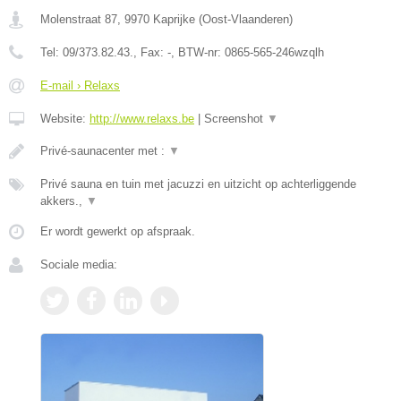
Molenstraat 87
,
9970
Kaprijke
(
Oost-Vlaanderen
)
Tel:
09/373.82.43.
, Fax:
-
, BTW-nr:
0865-565-246wzqlh
E-mail › Relaxs
Website:
http://www.relaxs.be
|
Screenshot
▼
Privé-saunacenter met :
▼
Privé sauna en tuin met jacuzzi en uitzicht op achterliggende
akkers.,
▼
Er wordt gewerkt op afspraak.
Sociale media: