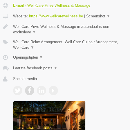
E-mail › Well-Care Privé Wellness & Massage
Website:
https://www.wellcarewellness.be
|
Screenshot
▼
Well-Care Privé Wellness & Massage in Zutendaal is een
exclusieve
▼
Well-Care Relax Arrangement, Well-Care Culinair Arrangement,
Well-Care
▼
Openingstijden
▼
Laatste facebook posts
▼
Sociale media: