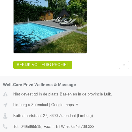
BEKIJK VOLLEDIG PROFIEL
Well-Care Privé Wellness & Massage
Niet gevestigd in de plaats Baelen en in de provincie Luik.
Limburg
»
Zutendaal
|
Google maps
▼
Kattestaartstraat 27
,
3690
Zutendaal
(
Limburg
)
Tel:
0495865515
, Fax:
-
, BTW-nr:
0546.738.322