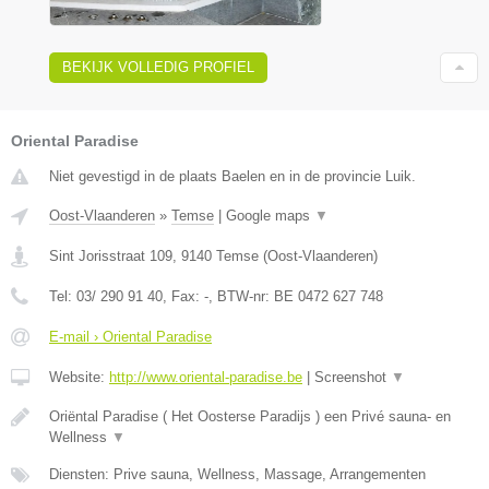
BEKIJK VOLLEDIG PROFIEL
Oriental Paradise
Niet gevestigd in de plaats Baelen en in de provincie Luik.
Oost-Vlaanderen
»
Temse
|
Google maps
▼
Sint Jorisstraat 109
,
9140
Temse
(
Oost-Vlaanderen
)
Tel:
03/ 290 91 40
, Fax:
-
, BTW-nr:
BE 0472 627 748
E-mail › Oriental Paradise
Website:
http://www.oriental-paradise.be
|
Screenshot
▼
Oriëntal Paradise ( Het Oosterse Paradijs ) een Privé sauna- en
Wellness
▼
Diensten: Prive sauna, Wellness, Massage, Arrangementen