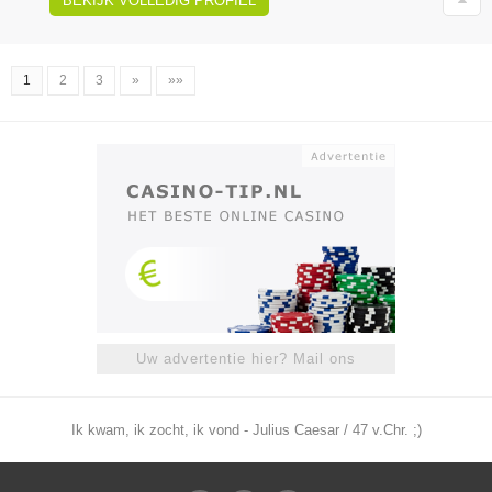
BEKIJK VOLLEDIG PROFIEL
1
2
3
»
»»
Uw advertentie hier? Mail ons
Ik kwam, ik zocht, ik vond - Julius Caesar / 47 v.Chr. ;)