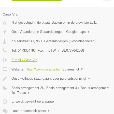
Casa Via
Niet gevestigd in de plaats Baelen en in de provincie Luik.
Oost-Vlaanderen
»
Geraardsbergen
|
Google maps
▼
Kouterstraat 41
,
9500
Geraardsbergen
(
Oost-Vlaanderen
)
Tel:
0473354797
, Fax:
-
, BTW-nr:
BE0787642968
E-mail › Casa Via
Website:
https://www.casavia.be
|
Screenshot
▼
Onze wellness staat garant voor pure ontspanning!
▼
Basis arrangement 2U, Basis arrangement 3u, Basus arrangement
4u, Tapas
▼
Er wordt gewerkt op afspraak.
Laatste facebook posts
▼