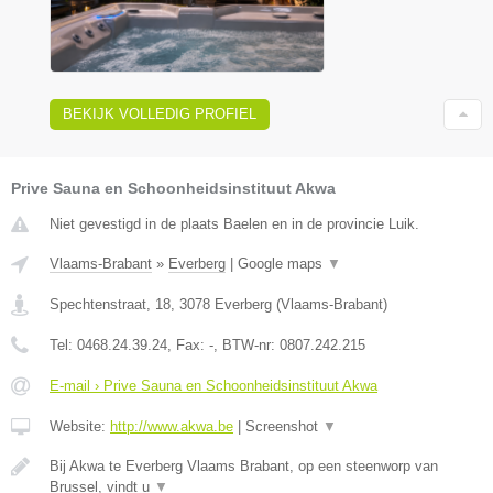
BEKIJK VOLLEDIG PROFIEL
Prive Sauna en Schoonheidsinstituut Akwa
Niet gevestigd in de plaats Baelen en in de provincie Luik.
Vlaams-Brabant
»
Everberg
|
Google maps
▼
Spechtenstraat, 18
,
3078
Everberg
(
Vlaams-Brabant
)
Tel:
0468.24.39.24
, Fax:
-
, BTW-nr:
0807.242.215
E-mail › Prive Sauna en Schoonheidsinstituut Akwa
Website:
http://www.akwa.be
|
Screenshot
▼
Bij Akwa te Everberg Vlaams Brabant, op een steenworp van
Brussel, vindt u
▼