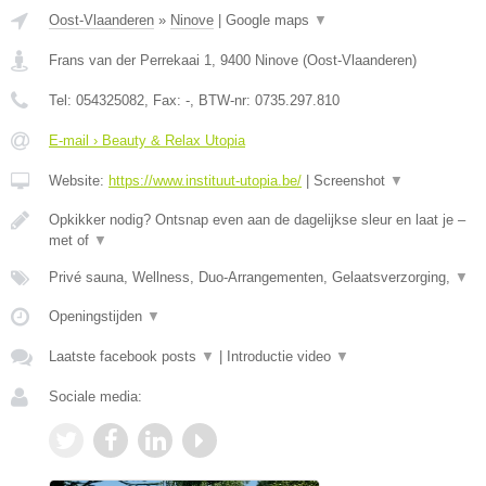
Oost-Vlaanderen
»
Ninove
|
Google maps
▼
Frans van der Perrekaai 1
,
9400
Ninove
(
Oost-Vlaanderen
)
Tel:
054325082
, Fax:
-
, BTW-nr:
0735.297.810
E-mail › Beauty & Relax Utopia
Website:
https://www.instituut-utopia.be/
|
Screenshot
▼
Opkikker nodig? Ontsnap even aan de dagelijkse sleur en laat je –
met of
▼
Privé sauna, Wellness, Duo-Arrangementen, Gelaatsverzorging,
▼
Openingstijden
▼
Laatste facebook posts
▼
|
Introductie video
▼
Sociale media: