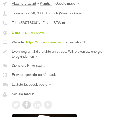
Vlaams-Brabant
»
Kumtich
|
Google maps
▼
Tassinstraat 98
,
3300
Kumtich
(
Vlaams-Brabant
)
Tel:
+32471343414
, Fax:
-
, BTW-nr:
-
E-mail › Zinnenhoeve
Website:
https://zinnenhoeve.be/
|
Screenshot
▼
Even weg uit al die drukte en stress. Wil je even uw energie
terugvinden en
▼
Diensten: Privé sauna
Er wordt gewerkt op afspraak.
Laatste facebook posts
▼
Sociale media: