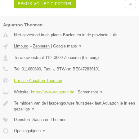
BEKIJK VOLLEDIG PROFIEL
Aquatron Thermen
Niet gevestigd in de plaats Baelen en in de provincie Luik.
Limburg
»
Zepperen
|
Google maps
▼
Terwouwenstraat 119
,
3800
Zepperen
(
Limburg
)
Tel:
011680890
, Fax:
-
, BTW-nr:
BE0472836101
E-mail › Aquatron Thermen
Website:
https://www.aquatron.be
|
Screenshot
▼
Te midden van de Haspengouwse fruitstreek laat Aquatron je in een
gezellige
▼
Diensten: Sauna en Thermen
Openingstijden
▼