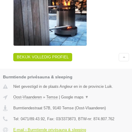
BEKIJK VOLLEDIG PROFIEL
Burmtiende privésauna & sleeping
Niet gevestigd in de plaats Angleur en in de provincie Luik.
Oost-Vlaanderen
»
Temse
|
Google maps
▼
Burmtiendestraat 57B
,
9140
Temse
(
Oost-Vlaanderen
)
Tel:
0471/89.43.92
, Fax:
03/3373873
, BTW-nr:
874.807.762
E-mail › Burmtiende privésauna & sleeping