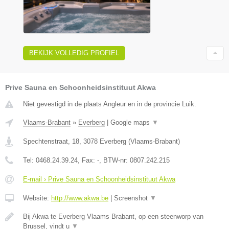
BEKIJK VOLLEDIG PROFIEL
Prive Sauna en Schoonheidsinstituut Akwa
Niet gevestigd in de plaats Angleur en in de provincie Luik.
Vlaams-Brabant
»
Everberg
|
Google maps
▼
Spechtenstraat, 18
,
3078
Everberg
(
Vlaams-Brabant
)
Tel:
0468.24.39.24
, Fax:
-
, BTW-nr:
0807.242.215
E-mail › Prive Sauna en Schoonheidsinstituut Akwa
Website:
http://www.akwa.be
|
Screenshot
▼
Bij Akwa te Everberg Vlaams Brabant, op een steenworp van
Brussel, vindt u
▼