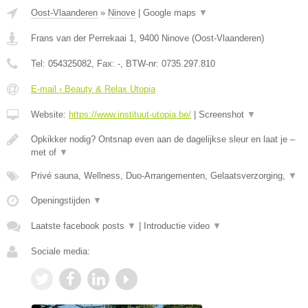
Oost-Vlaanderen
»
Ninove
|
Google maps
▼
Frans van der Perrekaai 1
,
9400
Ninove
(
Oost-Vlaanderen
)
Tel:
054325082
, Fax:
-
, BTW-nr:
0735.297.810
E-mail › Beauty & Relax Utopia
Website:
https://www.instituut-utopia.be/
|
Screenshot
▼
Opkikker nodig? Ontsnap even aan de dagelijkse sleur en laat je –
met of
▼
Privé sauna, Wellness, Duo-Arrangementen, Gelaatsverzorging,
▼
Openingstijden
▼
Laatste facebook posts
▼
|
Introductie video
▼
Sociale media: