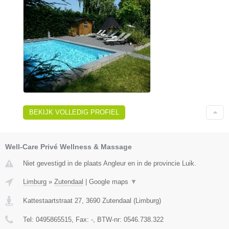
BEKIJK VOLLEDIG PROFIEL
Well-Care Privé Wellness & Massage
Niet gevestigd in de plaats Angleur en in de provincie Luik.
Limburg
»
Zutendaal
|
Google maps
▼
Kattestaartstraat 27
,
3690
Zutendaal
(
Limburg
)
Tel:
0495865515
, Fax:
-
, BTW-nr:
0546.738.322