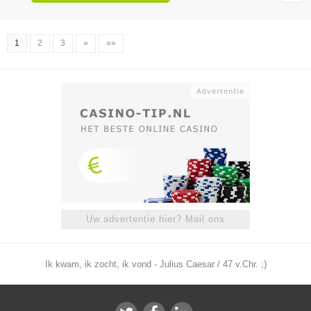
1
2
3
»
»»
Uw advertentie hier? Mail ons
Ik kwam, ik zocht, ik vond - Julius Caesar / 47 v.Chr. ;)