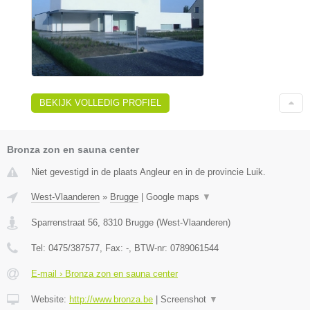
BEKIJK VOLLEDIG PROFIEL
Bronza zon en sauna center
Niet gevestigd in de plaats Angleur en in de provincie Luik.
West-Vlaanderen
»
Brugge
|
Google maps
▼
Sparrenstraat 56
,
8310
Brugge
(
West-Vlaanderen
)
Tel:
0475/387577
, Fax:
-
, BTW-nr:
0789061544
E-mail › Bronza zon en sauna center
Website:
http://www.bronza.be
|
Screenshot
▼