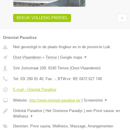
BEKIJK VOLLEDIG PROFIEL
Oriental Paradise
Niet gevestigd in de plaats Angleur en in de provincie Luik.
Oost-Vlaanderen
»
Temse
|
Google maps
▼
Sint Jorisstraat 109
,
9140
Temse
(
Oost-Vlaanderen
)
Tel:
03/ 290 91 40
, Fax:
-
, BTW-nr:
BE 0472 627 748
E-mail › Oriental Paradise
Website:
http://www.oriental-paradise.be
|
Screenshot
▼
Oriëntal Paradise ( Het Oosterse Paradijs ) een Privé sauna- en
Wellness
▼
Diensten: Prive sauna, Wellness, Massage, Arrangementen