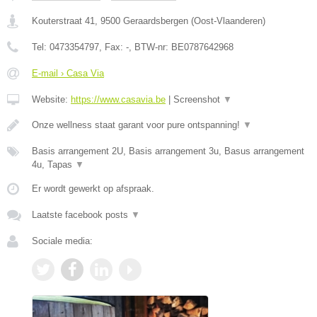
Kouterstraat 41
,
9500
Geraardsbergen
(
Oost-Vlaanderen
)
Tel:
0473354797
, Fax:
-
, BTW-nr:
BE0787642968
E-mail › Casa Via
Website:
https://www.casavia.be
|
Screenshot
▼
Onze wellness staat garant voor pure ontspanning!
▼
Basis arrangement 2U, Basis arrangement 3u, Basus arrangement
4u, Tapas
▼
Er wordt gewerkt op afspraak.
Laatste facebook posts
▼
Sociale media: