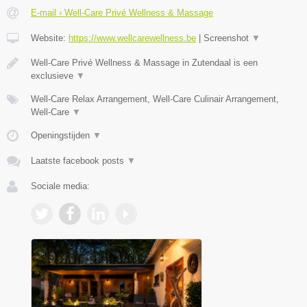
E-mail › Well-Care Privé Wellness & Massage
Website:
https://www.wellcarewellness.be
|
Screenshot
▼
Well-Care Privé Wellness & Massage in Zutendaal is een
exclusieve
▼
Well-Care Relax Arrangement, Well-Care Culinair Arrangement,
Well-Care
▼
Openingstijden
▼
Laatste facebook posts
▼
Sociale media: