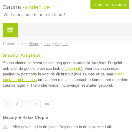
Ik heb een
sauna
Sauna
-vinden.be
Vind een sauna bij u in de buurt!
U bent nu hier:
Home
»
Luik
»
Angleur
Sauna Angleur
Sauna-vinden.be bevat helaas nog geen
saunas in Angleur
. Dit geldt
ook voor de gehele provincie Luik (
sauna Luik
). Voer bovenaan deze
pagina uw postcode in voor de dichtstbijzijnde saunas of ga naar
direct
contact met saunas
om via één e-mail in contact te komen met meerdere
saunas tegelijk. Hieronder worden nu overige resultaten getoond.
1
2
3
»
»»
Beauty & Relax Utopia
Niet gevestigd in de plaats Angleur en in de provincie Luik.