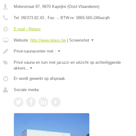
Molenstraat 87
,
9970
Kaprijke
(
Oost-Vlaanderen
)
Tel:
09/373.82.43.
, Fax:
-
, BTW-nr:
0865-565-246wzqlh
E-mail › Relaxs
Website:
http://www.relaxs.be
|
Screenshot
▼
Privé-saunacenter met :
▼
Privé sauna en tuin met jacuzzi en uitzicht op achterliggende
akkers.,
▼
Er wordt gewerkt op afspraak.
Sociale media: