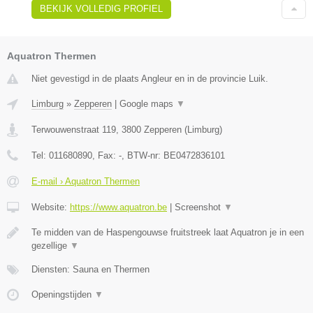
BEKIJK VOLLEDIG PROFIEL
Aquatron Thermen
Niet gevestigd in de plaats Angleur en in de provincie Luik.
Limburg
»
Zepperen
|
Google maps
▼
Terwouwenstraat 119
,
3800
Zepperen
(
Limburg
)
Tel:
011680890
, Fax:
-
, BTW-nr:
BE0472836101
E-mail › Aquatron Thermen
Website:
https://www.aquatron.be
|
Screenshot
▼
Te midden van de Haspengouwse fruitstreek laat Aquatron je in een
gezellige
▼
Diensten: Sauna en Thermen
Openingstijden
▼