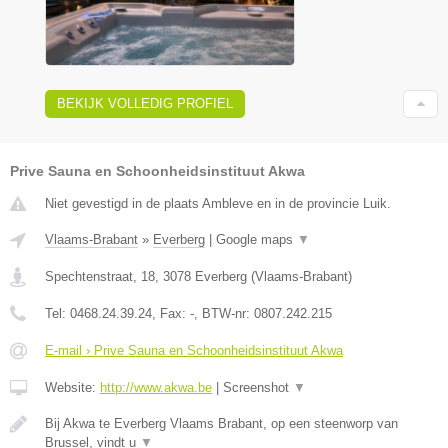
BEKIJK VOLLEDIG PROFIEL
Prive Sauna en Schoonheidsinstituut Akwa
Niet gevestigd in de plaats Ambleve en in de provincie Luik.
Vlaams-Brabant
»
Everberg
|
Google maps
▼
Spechtenstraat, 18
,
3078
Everberg
(
Vlaams-Brabant
)
Tel:
0468.24.39.24
, Fax:
-
, BTW-nr:
0807.242.215
E-mail › Prive Sauna en Schoonheidsinstituut Akwa
Website:
http://www.akwa.be
|
Screenshot
▼
Bij Akwa te Everberg Vlaams Brabant, op een steenworp van
Brussel, vindt u
▼