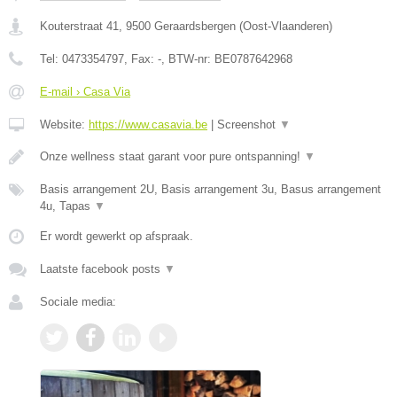
Kouterstraat 41
,
9500
Geraardsbergen
(
Oost-Vlaanderen
)
Tel:
0473354797
, Fax:
-
, BTW-nr:
BE0787642968
E-mail › Casa Via
Website:
https://www.casavia.be
|
Screenshot
▼
Onze wellness staat garant voor pure ontspanning!
▼
Basis arrangement 2U, Basis arrangement 3u, Basus arrangement
4u, Tapas
▼
Er wordt gewerkt op afspraak.
Laatste facebook posts
▼
Sociale media: