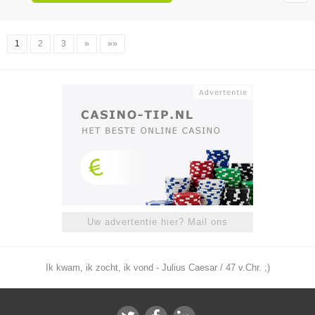
1
2
3
»
»»
Uw advertentie hier? Mail ons
Ik kwam, ik zocht, ik vond - Julius Caesar / 47 v.Chr. ;)