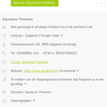
BEKIJK VOLLEDIG PROFIEL
Aquatron Thermen
Niet gevestigd in de plaats Ambleve en in de provincie Luik.
Limburg
»
Zepperen
|
Google maps
▼
Terwouwenstraat 119
,
3800
Zepperen
(
Limburg
)
Tel:
011680890
, Fax:
-
, BTW-nr:
BE0472836101
E-mail › Aquatron Thermen
Website:
https://www.aquatron.be
|
Screenshot
▼
Te midden van de Haspengouwse fruitstreek laat Aquatron je in een
gezellige
▼
Diensten: Sauna en Thermen
Openingstijden
▼