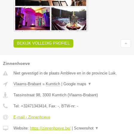
BEKIJK VOLLEDIG PROFIEL
Zinnenhoeve
Niet gevestigd in de plaats Ambleve en in de provincie Luik.
Vlaams-Brabant
»
Kumtich
|
Google maps
▼
Tassinstraat 98
,
3300
Kumtich
(
Vlaams-Brabant
)
Tel:
+32471343414
, Fax:
-
, BTW-nr:
-
E-mail › Zinnenhoeve
Website:
https://zinnenhoeve.be/
|
Screenshot
▼