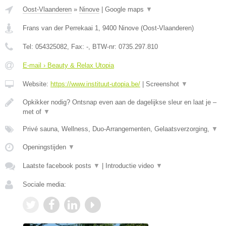
Oost-Vlaanderen
»
Ninove
|
Google maps
▼
Frans van der Perrekaai 1
,
9400
Ninove
(
Oost-Vlaanderen
)
Tel:
054325082
, Fax:
-
, BTW-nr:
0735.297.810
E-mail › Beauty & Relax Utopia
Website:
https://www.instituut-utopia.be/
|
Screenshot
▼
Opkikker nodig? Ontsnap even aan de dagelijkse sleur en laat je –
met of
▼
Privé sauna, Wellness, Duo-Arrangementen, Gelaatsverzorging,
▼
Openingstijden
▼
Laatste facebook posts
▼
|
Introductie video
▼
Sociale media: