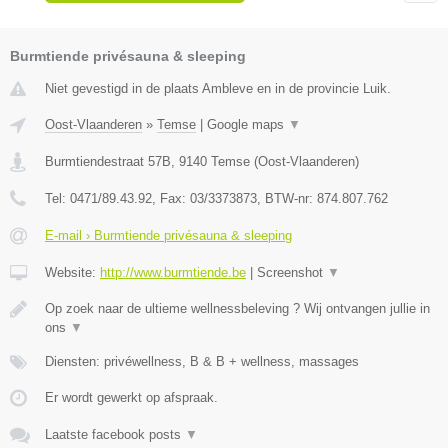
Burmtiende privésauna & sleeping
Niet gevestigd in de plaats Ambleve en in de provincie Luik.
Oost-Vlaanderen
»
Temse
|
Google maps
▼
Burmtiendestraat 57B
,
9140
Temse
(
Oost-Vlaanderen
)
Tel:
0471/89.43.92
, Fax:
03/3373873
, BTW-nr:
874.807.762
E-mail › Burmtiende privésauna & sleeping
Website:
http://www.burmtiende.be
|
Screenshot
▼
Op zoek naar de ultieme wellnessbeleving ? Wij ontvangen jullie in
ons
▼
Diensten: privéwellness, B & B + wellness, massages
Er wordt gewerkt op afspraak.
Laatste facebook posts
▼