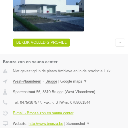
BEKIJK VOLLEDIG PROFIEL
Bronza zon en sauna center
Niet gevestigd in de plaats Ambleve en in de provincie Luik.
West-Vlaanderen
»
Brugge
|
Google maps
▼
Sparrenstraat 56
,
8310
Brugge
(
West-Vlaanderen
)
Tel:
0475/387577
, Fax:
-
, BTW-nr:
0789061544
E-mail › Bronza zon en sauna center
Website:
http://www.bronza.be
|
Screenshot
▼