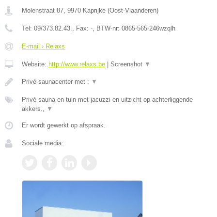
Molenstraat 87
,
9970
Kaprijke
(
Oost-Vlaanderen
)
Tel:
09/373.82.43.
, Fax:
-
, BTW-nr:
0865-565-246wzqlh
E-mail › Relaxs
Website:
http://www.relaxs.be
|
Screenshot
▼
Privé-saunacenter met :
▼
Privé sauna en tuin met jacuzzi en uitzicht op achterliggende
akkers.,
▼
Er wordt gewerkt op afspraak.
Sociale media: