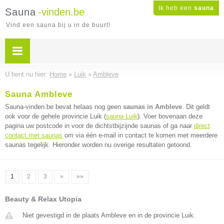
Ik heb een
sauna
Sauna
-vinden.be
Vind een sauna bij u in de buurt!
U bent nu hier:
Home
»
Luik
»
Ambleve
Sauna Ambleve
Sauna-vinden.be bevat helaas nog geen
saunas in Ambleve
. Dit geldt
ook voor de gehele provincie Luik (
sauna Luik
). Voer bovenaan deze
pagina uw postcode in voor de dichtstbijzijnde saunas of ga naar
direct
contact met saunas
om via één e-mail in contact te komen met meerdere
saunas tegelijk. Hieronder worden nu overige resultaten getoond.
1
2
3
»
»»
Beauty & Relax Utopia
Niet gevestigd in de plaats Ambleve en in de provincie Luik.