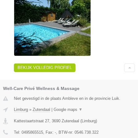
BEKIJK VOLLEDIG PROFIEL
Well-Care Privé Wellness & Massage
Niet gevestigd in de plaats Ambleve en in de provincie Luik.
Limburg
»
Zutendaal
|
Google maps
▼
Kattestaartstraat 27
,
3690
Zutendaal
(
Limburg
)
Tel:
0495865515
, Fax:
-
, BTW-nr:
0546.738.322