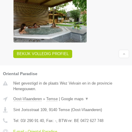
BEKIJK VOLLEDIG PROFIEL
Oriental Paradise
Niet gevestigd in de plaats Wez Velvain en in de provincie
Henegouwen.
Oost-Vlaanderen
»
Temse
|
Google maps
▼
Sint Jorisstraat 109
,
9140
Temse
(
Oost-Vlaanderen
)
Tel:
03/ 290 91 40
, Fax:
-
, BTW-nr:
BE 0472 627 748
E-mail › Oriental Paradise