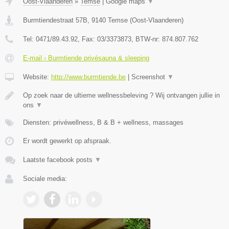
Oost-Vlaanderen
»
Temse
|
Google maps
▼
Burmtiendestraat 57B
,
9140
Temse
(
Oost-Vlaanderen
)
Tel:
0471/89.43.92
, Fax:
03/3373873
, BTW-nr:
874.807.762
E-mail › Burmtiende privésauna & sleeping
Website:
http://www.burmtiende.be
|
Screenshot
▼
Op zoek naar de ultieme wellnessbeleving ? Wij ontvangen jullie in
ons
▼
Diensten: privéwellness, B & B + wellness, massages
Er wordt gewerkt op afspraak.
Laatste facebook posts
▼
Sociale media: