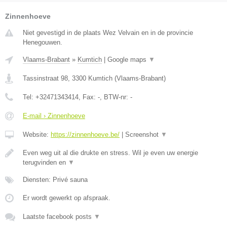
Zinnenhoeve
Niet gevestigd in de plaats Wez Velvain en in de provincie
Henegouwen.
Vlaams-Brabant
»
Kumtich
|
Google maps
▼
Tassinstraat 98
,
3300
Kumtich
(
Vlaams-Brabant
)
Tel:
+32471343414
, Fax:
-
, BTW-nr:
-
E-mail › Zinnenhoeve
Website:
https://zinnenhoeve.be/
|
Screenshot
▼
Even weg uit al die drukte en stress. Wil je even uw energie
terugvinden en
▼
Diensten: Privé sauna
Er wordt gewerkt op afspraak.
Laatste facebook posts
▼