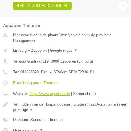
BEKIJK VOLLEDIG PROFIEL
Aquatron Thermen
Niet gevestigd in de plaats Wez Velvain en in de provincie
Henegouwen.
Limburg
»
Zepperen
|
Google maps
▼
Terwouwenstraat 119
,
3800
Zepperen
(
Limburg
)
Tel:
011680890
, Fax:
-
, BTW-nr:
BE0472836101
E-mail › Aquatron Thermen
Website:
https://www.aquatron.be
|
Screenshot
▼
Te midden van de Haspengouwse fruitstreek laat Aquatron je in een
gezellige
▼
Diensten: Sauna en Thermen
Openingstijden
▼