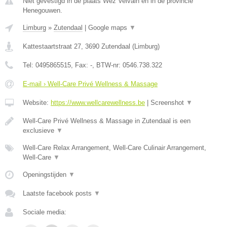
Niet gevestigd in de plaats Wez Velvain en in de provincie
Henegouwen.
Limburg
»
Zutendaal
|
Google maps
▼
Kattestaartstraat 27
,
3690
Zutendaal
(
Limburg
)
Tel:
0495865515
, Fax:
-
, BTW-nr:
0546.738.322
E-mail › Well-Care Privé Wellness & Massage
Website:
https://www.wellcarewellness.be
|
Screenshot
▼
Well-Care Privé Wellness & Massage in Zutendaal is een
exclusieve
▼
Well-Care Relax Arrangement, Well-Care Culinair Arrangement,
Well-Care
▼
Openingstijden
▼
Laatste facebook posts
▼
Sociale media: