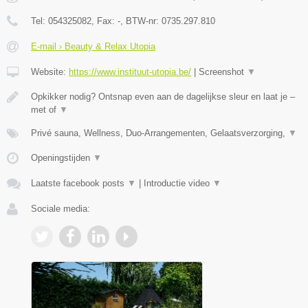
Tel:
054325082
, Fax:
-
, BTW-nr:
0735.297.810
E-mail › Beauty & Relax Utopia
Website:
https://www.instituut-utopia.be/
|
Screenshot
▼
Opkikker nodig? Ontsnap even aan de dagelijkse sleur en laat je –
met of
▼
Privé sauna, Wellness, Duo-Arrangementen, Gelaatsverzorging,
▼
Openingstijden
▼
Laatste facebook posts
▼
|
Introductie video
▼
Sociale media: