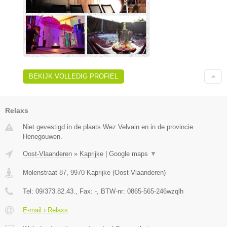
BEKIJK VOLLEDIG PROFIEL
Relaxs
Niet gevestigd in de plaats Wez Velvain en in de provincie
Henegouwen.
Oost-Vlaanderen
»
Kaprijke
|
Google maps
▼
Molenstraat 87
,
9970
Kaprijke
(
Oost-Vlaanderen
)
Tel:
09/373.82.43.
, Fax:
-
, BTW-nr:
0865-565-246wzqlh
E-mail › Relaxs