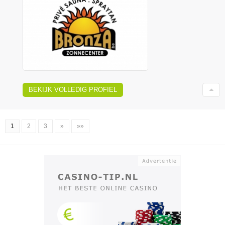
BEKIJK VOLLEDIG PROFIEL
1
2
3
»
»»