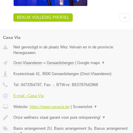
BEKIJK VOLLEDIG PROFIEL
Casa Via
Niet gevestigd in de plaats Wez Velvain en in de provincie
Henegouwen.
Oost-Vlaanderen
»
Geraardsbergen
|
Google maps
▼
Kouterstraat 41
,
9500
Geraardsbergen
(
Oost-Vlaanderen
)
Tel:
0473354797
, Fax:
-
, BTW-nr:
BE0787642968
E-mail › Casa Via
Website:
https://www.casavia.be
|
Screenshot
▼
Onze wellness staat garant voor pure ontspanning!
▼
Basis arrangement 2U, Basis arrangement 3u, Basus arrangement