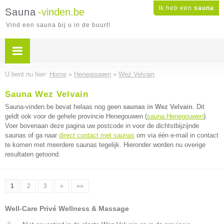
Ik heb een
sauna
Sauna
-vinden.be
Vind een sauna bij u in de buurt!
U bent nu hier:
Home
»
Henegouwen
»
Wez Velvain
Sauna Wez Velvain
Sauna-vinden.be bevat helaas nog geen
saunas in Wez Velvain
. Dit
geldt ook voor de gehele provincie Henegouwen (
sauna Henegouwen
).
Voer bovenaan deze pagina uw postcode in voor de dichtstbijzijnde
saunas of ga naar
direct contact met saunas
om via één e-mail in contact
te komen met meerdere saunas tegelijk. Hieronder worden nu overige
resultaten getoond.
1
2
3
»
»»
Well-Care Privé Wellness & Massage