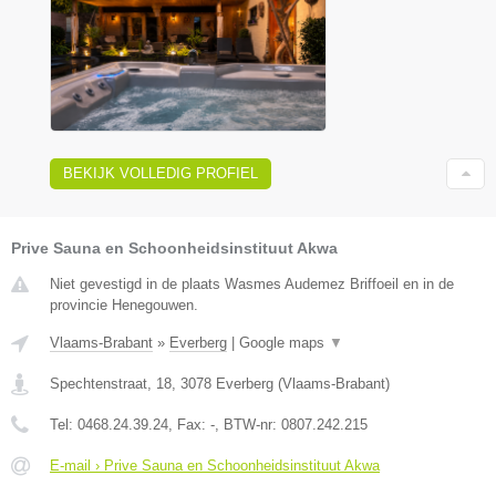
BEKIJK VOLLEDIG PROFIEL
Prive Sauna en Schoonheidsinstituut Akwa
Niet gevestigd in de plaats Wasmes Audemez Briffoeil en in de
provincie Henegouwen.
Vlaams-Brabant
»
Everberg
|
Google maps
▼
Spechtenstraat, 18
,
3078
Everberg
(
Vlaams-Brabant
)
Tel:
0468.24.39.24
, Fax:
-
, BTW-nr:
0807.242.215
E-mail › Prive Sauna en Schoonheidsinstituut Akwa