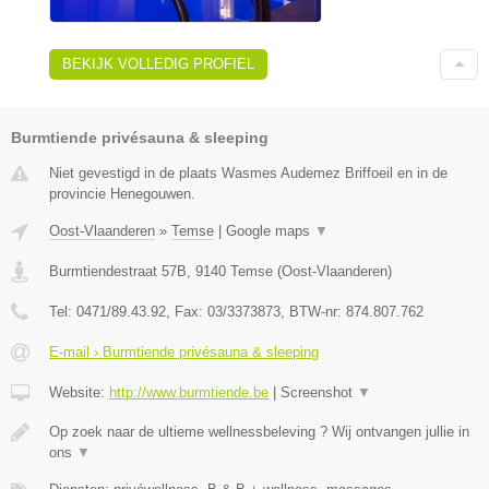
BEKIJK VOLLEDIG PROFIEL
Burmtiende privésauna & sleeping
Niet gevestigd in de plaats Wasmes Audemez Briffoeil en in de
provincie Henegouwen.
Oost-Vlaanderen
»
Temse
|
Google maps
▼
Burmtiendestraat 57B
,
9140
Temse
(
Oost-Vlaanderen
)
Tel:
0471/89.43.92
, Fax:
03/3373873
, BTW-nr:
874.807.762
E-mail › Burmtiende privésauna & sleeping
Website:
http://www.burmtiende.be
|
Screenshot
▼
Op zoek naar de ultieme wellnessbeleving ? Wij ontvangen jullie in
ons
▼