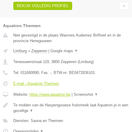
BEKIJK VOLLEDIG PROFIEL
Aquatron Thermen
Niet gevestigd in de plaats Wasmes Audemez Briffoeil en in de
provincie Henegouwen.
Limburg
»
Zepperen
|
Google maps
▼
Terwouwenstraat 119
,
3800
Zepperen
(
Limburg
)
Tel:
011680890
, Fax:
-
, BTW-nr:
BE0472836101
E-mail › Aquatron Thermen
Website:
https://www.aquatron.be
|
Screenshot
▼
Te midden van de Haspengouwse fruitstreek laat Aquatron je in een
gezellige
▼
Diensten: Sauna en Thermen
Openingstijden
▼