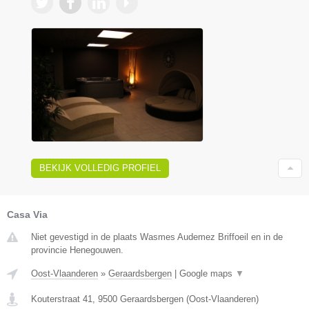
BEKIJK VOLLEDIG PROFIEL
Casa Via
Niet gevestigd in de plaats Wasmes Audemez Briffoeil en in de
provincie Henegouwen.
Oost-Vlaanderen
»
Geraardsbergen
|
Google maps
▼
Kouterstraat 41
,
9500
Geraardsbergen
(
Oost-Vlaanderen
)