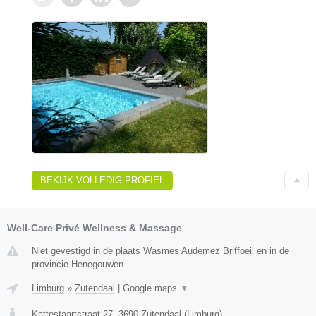
BEKIJK VOLLEDIG PROFIEL
Well-Care Privé Wellness & Massage
Niet gevestigd in de plaats Wasmes Audemez Briffoeil en in de
provincie Henegouwen.
Limburg
»
Zutendaal
|
Google maps
▼
Kattestaartstraat 27
,
3690
Zutendaal
(
Limburg
)