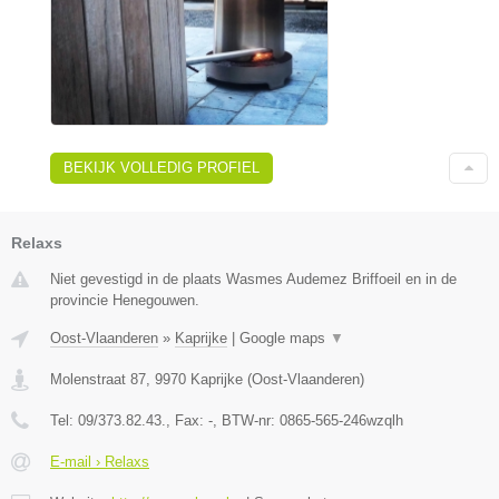
BEKIJK VOLLEDIG PROFIEL
Relaxs
Niet gevestigd in de plaats Wasmes Audemez Briffoeil en in de
provincie Henegouwen.
Oost-Vlaanderen
»
Kaprijke
|
Google maps
▼
Molenstraat 87
,
9970
Kaprijke
(
Oost-Vlaanderen
)
Tel:
09/373.82.43.
, Fax:
-
, BTW-nr:
0865-565-246wzqlh
E-mail › Relaxs