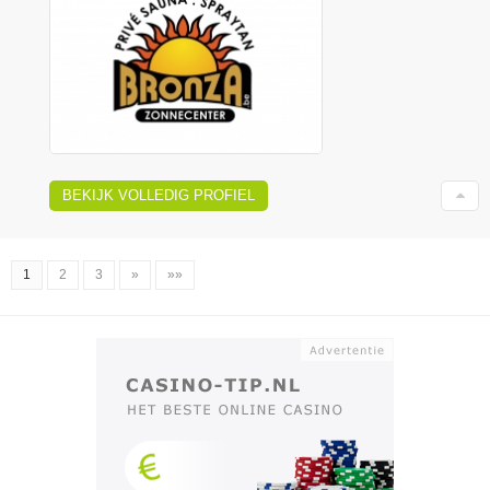
BEKIJK VOLLEDIG PROFIEL
1
2
3
»
»»