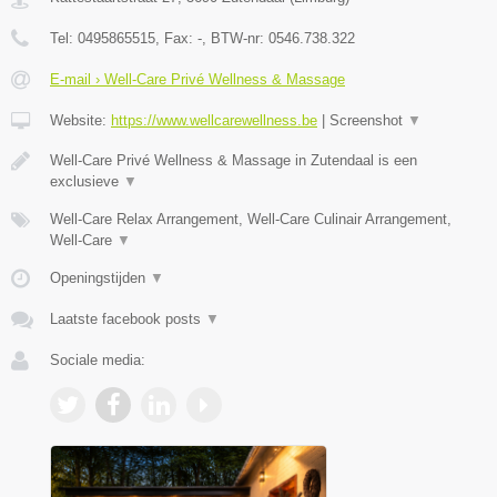
Tel:
0495865515
, Fax:
-
, BTW-nr:
0546.738.322
E-mail › Well-Care Privé Wellness & Massage
Website:
https://www.wellcarewellness.be
|
Screenshot
▼
Well-Care Privé Wellness & Massage in Zutendaal is een
exclusieve
▼
Well-Care Relax Arrangement, Well-Care Culinair Arrangement,
Well-Care
▼
Openingstijden
▼
Laatste facebook posts
▼
Sociale media: