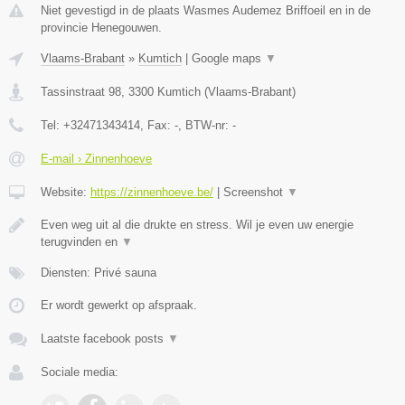
Niet gevestigd in de plaats Wasmes Audemez Briffoeil en in de
provincie Henegouwen.
Vlaams-Brabant
»
Kumtich
|
Google maps
▼
Tassinstraat 98
,
3300
Kumtich
(
Vlaams-Brabant
)
Tel:
+32471343414
, Fax:
-
, BTW-nr:
-
E-mail › Zinnenhoeve
Website:
https://zinnenhoeve.be/
|
Screenshot
▼
Even weg uit al die drukte en stress. Wil je even uw energie
terugvinden en
▼
Diensten: Privé sauna
Er wordt gewerkt op afspraak.
Laatste facebook posts
▼
Sociale media: