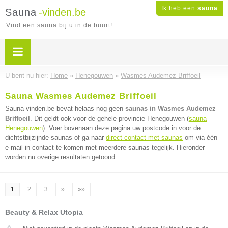
Ik heb een
sauna
Sauna
-vinden.be
Vind een sauna bij u in de buurt!
U bent nu hier:
Home
»
Henegouwen
»
Wasmes Audemez Briffoeil
Sauna Wasmes Audemez Briffoeil
Sauna-vinden.be bevat helaas nog geen
saunas in Wasmes Audemez
Briffoeil
. Dit geldt ook voor de gehele provincie Henegouwen (
sauna
Henegouwen
). Voer bovenaan deze pagina uw postcode in voor de
dichtstbijzijnde saunas of ga naar
direct contact met saunas
om via één
e-mail in contact te komen met meerdere saunas tegelijk. Hieronder
worden nu overige resultaten getoond.
1
2
3
»
»»
Beauty & Relax Utopia