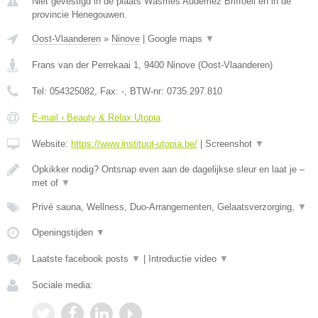
Niet gevestigd in de plaats Wasmes Audemez Briffoeil en in de
provincie Henegouwen.
Oost-Vlaanderen
»
Ninove
|
Google maps
▼
Frans van der Perrekaai 1
,
9400
Ninove
(
Oost-Vlaanderen
)
Tel:
054325082
, Fax:
-
, BTW-nr:
0735.297.810
E-mail › Beauty & Relax Utopia
Website:
https://www.instituut-utopia.be/
|
Screenshot
▼
Opkikker nodig? Ontsnap even aan de dagelijkse sleur en laat je –
met of
▼
Privé sauna, Wellness, Duo-Arrangementen, Gelaatsverzorging,
▼
Openingstijden
▼
Laatste facebook posts
▼
|
Introductie video
▼
Sociale media: