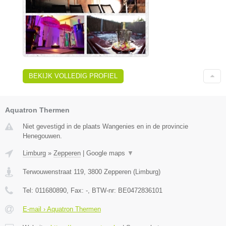
BEKIJK VOLLEDIG PROFIEL
Aquatron Thermen
Niet gevestigd in de plaats Wangenies en in de provincie
Henegouwen.
Limburg
»
Zepperen
|
Google maps
▼
Terwouwenstraat 119
,
3800
Zepperen
(
Limburg
)
Tel:
011680890
, Fax:
-
, BTW-nr:
BE0472836101
E-mail › Aquatron Thermen