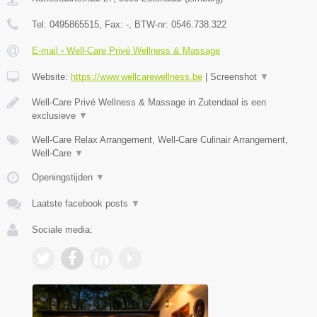
Tel:
0495865515
, Fax:
-
, BTW-nr:
0546.738.322
E-mail › Well-Care Privé Wellness & Massage
Website:
https://www.wellcarewellness.be
|
Screenshot
▼
Well-Care Privé Wellness & Massage in Zutendaal is een
exclusieve
▼
Well-Care Relax Arrangement, Well-Care Culinair Arrangement,
Well-Care
▼
Openingstijden
▼
Laatste facebook posts
▼
Sociale media: