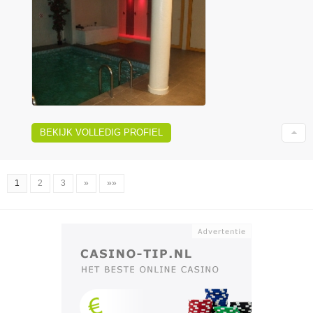
BEKIJK VOLLEDIG PROFIEL
1
2
3
»
»»