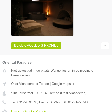
BEKIJK VOLLEDIG PROFIEL
Oriental Paradise
Niet gevestigd in de plaats Wangenies en in de provincie
Henegouwen.
Oost-Vlaanderen
»
Temse
|
Google maps
▼
Sint Jorisstraat 109
,
9140
Temse
(
Oost-Vlaanderen
)
Tel:
03/ 290 91 40
, Fax:
-
, BTW-nr:
BE 0472 627 748
E-mail › Oriental Paradise