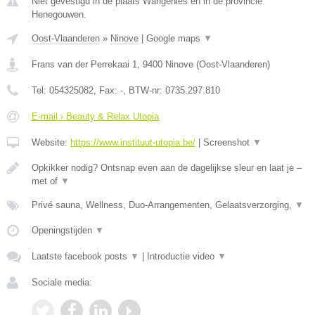
Niet gevestigd in de plaats Wangenies en in de provincie
Henegouwen.
Oost-Vlaanderen
»
Ninove
|
Google maps
▼
Frans van der Perrekaai 1
,
9400
Ninove
(
Oost-Vlaanderen
)
Tel:
054325082
, Fax:
-
, BTW-nr:
0735.297.810
E-mail › Beauty & Relax Utopia
Website:
https://www.instituut-utopia.be/
|
Screenshot
▼
Opkikker nodig? Ontsnap even aan de dagelijkse sleur en laat je –
met of
▼
Privé sauna, Wellness, Duo-Arrangementen, Gelaatsverzorging,
▼
Openingstijden
▼
Laatste facebook posts
▼
|
Introductie video
▼
Sociale media: