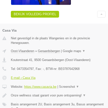
BEKIJK VOLLEDIG PROFIEL
Casa Via
Niet gevestigd in de plaats Wangenies en in de provincie
Henegouwen.
Oost-Vlaanderen
»
Geraardsbergen
|
Google maps
▼
Kouterstraat 41
,
9500
Geraardsbergen
(
Oost-Vlaanderen
)
Tel:
0473354797
, Fax:
-
, BTW-nr:
BE0787642968
E-mail › Casa Via
Website:
https://www.casavia.be
|
Screenshot
▼
Onze wellness staat garant voor pure ontspanning!
▼
Basis arrangement 2U, Basis arrangement 3u, Basus arrangement