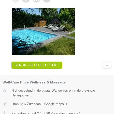
BEKIJK VOLLEDIG PROFIEL
Well-Care Privé Wellness & Massage
Niet gevestigd in de plaats Wangenies en in de provincie
Henegouwen.
Limburg
»
Zutendaal
|
Google maps
▼
Kattestaartstraat 27
,
3690
Zutendaal
(
Limburg
)