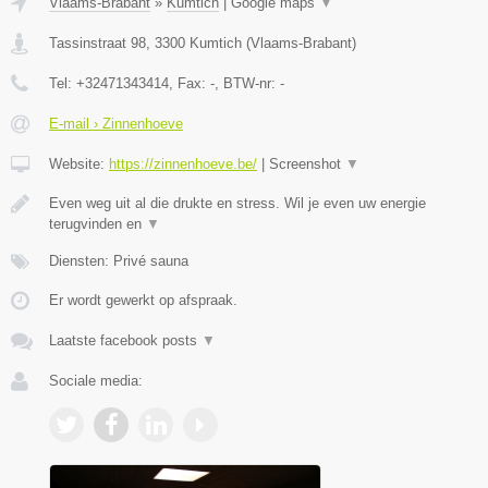
Vlaams-Brabant
»
Kumtich
|
Google maps
▼
Tassinstraat 98
,
3300
Kumtich
(
Vlaams-Brabant
)
Tel:
+32471343414
, Fax:
-
, BTW-nr:
-
E-mail › Zinnenhoeve
Website:
https://zinnenhoeve.be/
|
Screenshot
▼
Even weg uit al die drukte en stress. Wil je even uw energie
terugvinden en
▼
Diensten: Privé sauna
Er wordt gewerkt op afspraak.
Laatste facebook posts
▼
Sociale media: