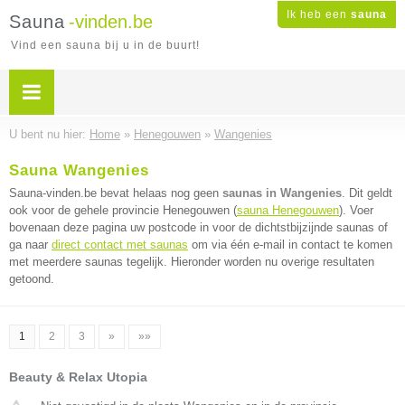
Ik heb een
sauna
Sauna
-vinden.be
Vind een sauna bij u in de buurt!
U bent nu hier:
Home
»
Henegouwen
»
Wangenies
Sauna Wangenies
Sauna-vinden.be bevat helaas nog geen
saunas in Wangenies
. Dit geldt
ook voor de gehele provincie Henegouwen (
sauna Henegouwen
). Voer
bovenaan deze pagina uw postcode in voor de dichtstbijzijnde saunas of
ga naar
direct contact met saunas
om via één e-mail in contact te komen
met meerdere saunas tegelijk. Hieronder worden nu overige resultaten
getoond.
1
2
3
»
»»
Beauty & Relax Utopia