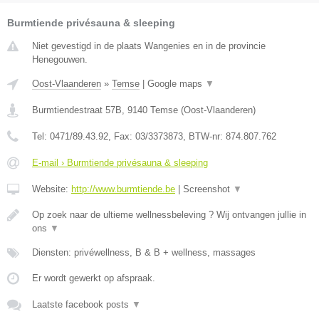
Burmtiende privésauna & sleeping
Niet gevestigd in de plaats Wangenies en in de provincie
Henegouwen.
Oost-Vlaanderen
»
Temse
|
Google maps
▼
Burmtiendestraat 57B
,
9140
Temse
(
Oost-Vlaanderen
)
Tel:
0471/89.43.92
, Fax:
03/3373873
, BTW-nr:
874.807.762
E-mail › Burmtiende privésauna & sleeping
Website:
http://www.burmtiende.be
|
Screenshot
▼
Op zoek naar de ultieme wellnessbeleving ? Wij ontvangen jullie in
ons
▼
Diensten: privéwellness, B & B + wellness, massages
Er wordt gewerkt op afspraak.
Laatste facebook posts
▼