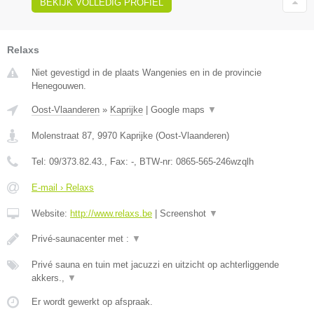
BEKIJK VOLLEDIG PROFIEL
Relaxs
Niet gevestigd in de plaats Wangenies en in de provincie
Henegouwen.
Oost-Vlaanderen
»
Kaprijke
|
Google maps
▼
Molenstraat 87
,
9970
Kaprijke
(
Oost-Vlaanderen
)
Tel:
09/373.82.43.
, Fax:
-
, BTW-nr:
0865-565-246wzqlh
E-mail › Relaxs
Website:
http://www.relaxs.be
|
Screenshot
▼
Privé-saunacenter met :
▼
Privé sauna en tuin met jacuzzi en uitzicht op achterliggende
akkers.,
▼
Er wordt gewerkt op afspraak.