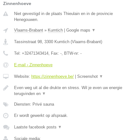
Zinnenhoeve
Niet gevestigd in de plaats Thieulain en in de provincie
Henegouwen.
Vlaams-Brabant
»
Kumtich
|
Google maps
▼
Tassinstraat 98
,
3300
Kumtich
(
Vlaams-Brabant
)
Tel:
+32471343414
, Fax:
-
, BTW-nr:
-
E-mail › Zinnenhoeve
Website:
https://zinnenhoeve.be/
|
Screenshot
▼
Even weg uit al die drukte en stress. Wil je even uw energie
terugvinden en
▼
Diensten: Privé sauna
Er wordt gewerkt op afspraak.
Laatste facebook posts
▼
Sociale media: