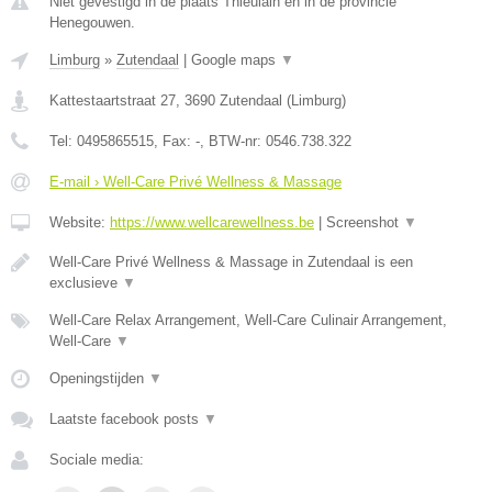
Niet gevestigd in de plaats Thieulain en in de provincie
Henegouwen.
Limburg
»
Zutendaal
|
Google maps
▼
Kattestaartstraat 27
,
3690
Zutendaal
(
Limburg
)
Tel:
0495865515
, Fax:
-
, BTW-nr:
0546.738.322
E-mail › Well-Care Privé Wellness & Massage
Website:
https://www.wellcarewellness.be
|
Screenshot
▼
Well-Care Privé Wellness & Massage in Zutendaal is een
exclusieve
▼
Well-Care Relax Arrangement, Well-Care Culinair Arrangement,
Well-Care
▼
Openingstijden
▼
Laatste facebook posts
▼
Sociale media: