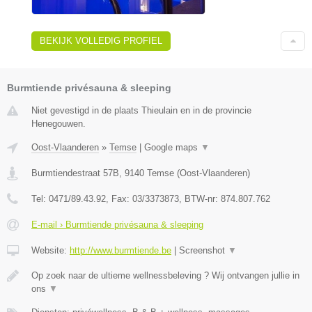
BEKIJK VOLLEDIG PROFIEL
Burmtiende privésauna & sleeping
Niet gevestigd in de plaats Thieulain en in de provincie
Henegouwen.
Oost-Vlaanderen
»
Temse
|
Google maps
▼
Burmtiendestraat 57B
,
9140
Temse
(
Oost-Vlaanderen
)
Tel:
0471/89.43.92
, Fax:
03/3373873
, BTW-nr:
874.807.762
E-mail › Burmtiende privésauna & sleeping
Website:
http://www.burmtiende.be
|
Screenshot
▼
Op zoek naar de ultieme wellnessbeleving ? Wij ontvangen jullie in
ons
▼