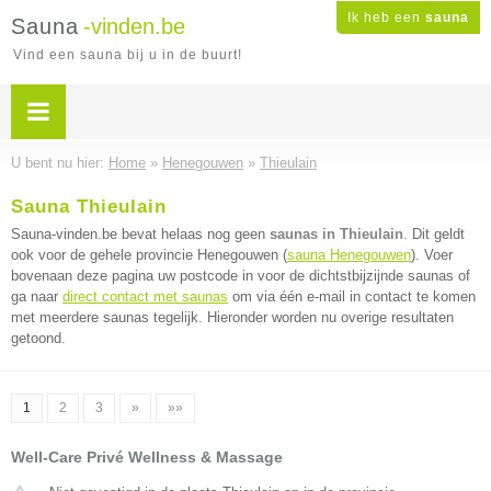
Ik heb een
sauna
Sauna
-vinden.be
Vind een sauna bij u in de buurt!
U bent nu hier:
Home
»
Henegouwen
»
Thieulain
Sauna Thieulain
Sauna-vinden.be bevat helaas nog geen
saunas in Thieulain
. Dit geldt
ook voor de gehele provincie Henegouwen (
sauna Henegouwen
). Voer
bovenaan deze pagina uw postcode in voor de dichtstbijzijnde saunas of
ga naar
direct contact met saunas
om via één e-mail in contact te komen
met meerdere saunas tegelijk. Hieronder worden nu overige resultaten
getoond.
1
2
3
»
»»
Well-Care Privé Wellness & Massage