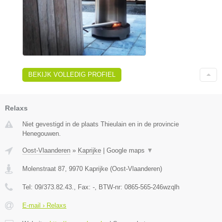
BEKIJK VOLLEDIG PROFIEL
Relaxs
Niet gevestigd in de plaats Thieulain en in de provincie
Henegouwen.
Oost-Vlaanderen
»
Kaprijke
|
Google maps
▼
Molenstraat 87
,
9970
Kaprijke
(
Oost-Vlaanderen
)
Tel:
09/373.82.43.
, Fax:
-
, BTW-nr:
0865-565-246wzqlh
E-mail › Relaxs