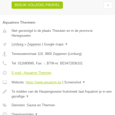
BEKIJK VOLLEDIG PROFIEL
Aquatron Thermen
Niet gevestigd in de plaats Thieulain en in de provincie
Henegouwen.
Limburg
»
Zepperen
|
Google maps
▼
Terwouwenstraat 119
,
3800
Zepperen
(
Limburg
)
Tel:
011680890
, Fax:
-
, BTW-nr:
BE0472836101
E-mail › Aquatron Thermen
Website:
https://www.aquatron.be
|
Screenshot
▼
Te midden van de Haspengouwse fruitstreek laat Aquatron je in een
gezellige
▼
Diensten: Sauna en Thermen
Openingstijden
▼