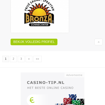
BEKIJK VOLLEDIG PROFIEL
1
2
3
»
»»