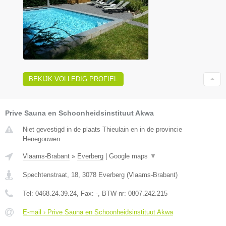
BEKIJK VOLLEDIG PROFIEL
Prive Sauna en Schoonheidsinstituut Akwa
Niet gevestigd in de plaats Thieulain en in de provincie
Henegouwen.
Vlaams-Brabant
»
Everberg
|
Google maps
▼
Spechtenstraat, 18
,
3078
Everberg
(
Vlaams-Brabant
)
Tel:
0468.24.39.24
, Fax:
-
, BTW-nr:
0807.242.215
E-mail › Prive Sauna en Schoonheidsinstituut Akwa