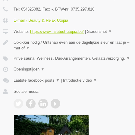
Tel:
054325082
, Fax:
-
, BTW-nr:
0735.297.810
E-mail › Beauty & Relax Utopia
Website:
https://www.instituut-utopia.be/
|
Screenshot
▼
Opkikker nodig? Ontsnap even aan de dagelijkse sleur en laat je –
met of
▼
Privé sauna, Wellness, Duo-Arrangementen, Gelaatsverzorging,
▼
Openingstijden
▼
Laatste facebook posts
▼
|
Introductie video
▼
Sociale media: