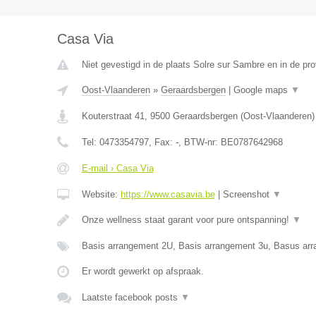
Casa Via
Niet gevestigd in de plaats Solre sur Sambre en in de p
Oost-Vlaanderen
»
Geraardsbergen
|
Google maps
▼
Kouterstraat 41
,
9500
Geraardsbergen
(
Oost-Vlaanderen
)
Tel:
0473354797
, Fax:
-
, BTW-nr:
BE0787642968
E-mail › Casa Via
Website:
https://www.casavia.be
|
Screenshot
▼
Onze wellness staat garant voor pure ontspanning!
▼
Basis arrangement 2U, Basis arrangement 3u, Basus ar
Er wordt gewerkt op afspraak.
Laatste facebook posts
▼