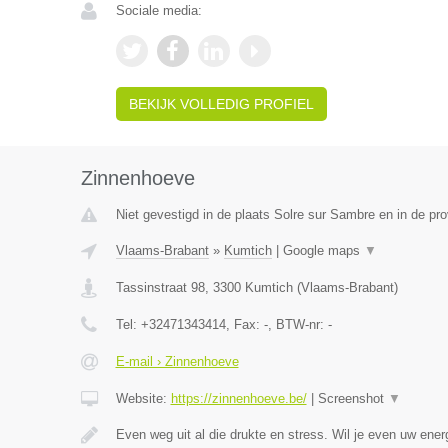
Sociale media:
BEKIJK VOLLEDIG PROFIEL
Zinnenhoeve
Niet gevestigd in de plaats Solre sur Sambre en in de p
Vlaams-Brabant
»
Kumtich
|
Google maps
▼
Tassinstraat 98
,
3300
Kumtich
(
Vlaams-Brabant
)
Tel:
+32471343414
, Fax:
-
, BTW-nr:
-
E-mail › Zinnenhoeve
Website:
https://zinnenhoeve.be/
|
Screenshot
▼
Even weg uit al die drukte en stress. Wil je even uw ene