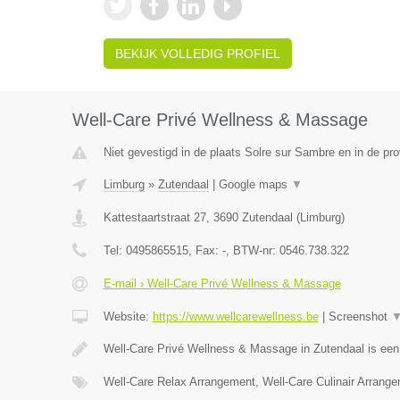
BEKIJK VOLLEDIG PROFIEL
Well-Care Privé Wellness & Massage
Niet gevestigd in de plaats Solre sur Sambre en in de p
Limburg
»
Zutendaal
|
Google maps
▼
Kattestaartstraat 27
,
3690
Zutendaal
(
Limburg
)
Tel:
0495865515
, Fax:
-
, BTW-nr:
0546.738.322
E-mail › Well-Care Privé Wellness & Massage
Website:
https://www.wellcarewellness.be
|
Screenshot
Well-Care Privé Wellness & Massage in Zutendaal is ee
Well-Care Relax Arrangement, Well-Care Culinair Arrang