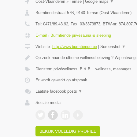
Oost-Vlaanderen
»
Temse
|
Google maps
▼
Burmtiendestraat 57B
,
9140
Temse
(
Oost-Vlaanderen
)
Tel:
0471/89.43.92
, Fax:
03/3373873
, BTW-nr:
874.807.7
E-mail › Burmtiende privésauna & sleeping
Website:
http://www.burmtiende.be
|
Screenshot
▼
Op zoek naar de ultieme wellnessbeleving ? Wij ontvangen
Diensten: privéwellness, B & B + wellness, massages
Er wordt gewerkt op afspraak.
Laatste facebook posts
▼
Sociale media:
BEKIJK VOLLEDIG PROFIEL