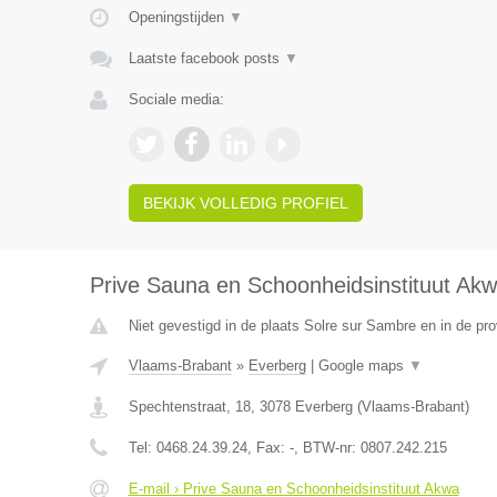
Openingstijden
▼
Laatste facebook posts
▼
Sociale media:
BEKIJK VOLLEDIG PROFIEL
Prive Sauna en Schoonheidsinstituut Ak
Niet gevestigd in de plaats Solre sur Sambre en in de p
Vlaams-Brabant
»
Everberg
|
Google maps
▼
Spechtenstraat, 18
,
3078
Everberg
(
Vlaams-Brabant
)
Tel:
0468.24.39.24
, Fax:
-
, BTW-nr:
0807.242.215
E-mail › Prive Sauna en Schoonheidsinstituut Akwa