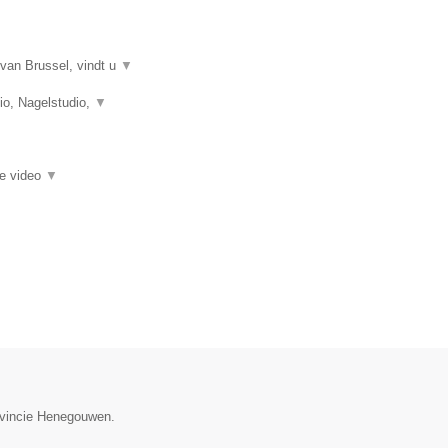
van Brussel, vindt u
▼
o, Nagelstudio,
▼
ie video
▼
rovincie Henegouwen.