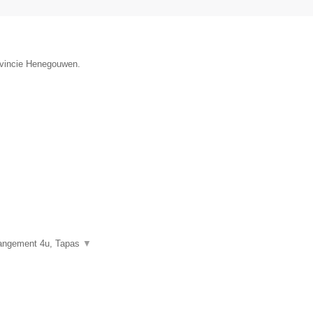
rovincie Henegouwen.
rangement 4u, Tapas
▼