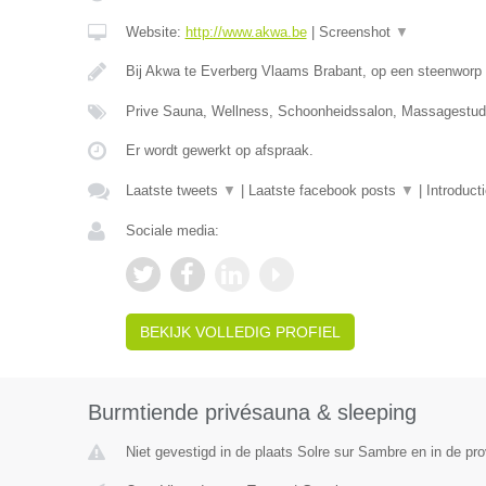
Website:
http://www.akwa.be
|
Screenshot
▼
Bij Akwa te Everberg Vlaams Brabant, op een steenworp 
Prive Sauna, Wellness, Schoonheidssalon, Massagestudi
Er wordt gewerkt op afspraak.
Laatste tweets
▼
|
Laatste facebook posts
▼
|
Introduct
Sociale media:
BEKIJK VOLLEDIG PROFIEL
Burmtiende privésauna & sleeping
Niet gevestigd in de plaats Solre sur Sambre en in de p