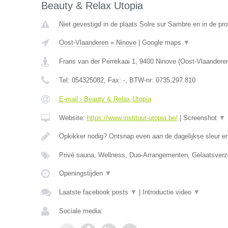
Beauty & Relax Utopia
Niet gevestigd in de plaats Solre sur Sambre en in de p
Oost-Vlaanderen
»
Ninove
|
Google maps
▼
Frans van der Perrekaai 1
,
9400
Ninove
(
Oost-Vlaandere
Tel:
054325082
, Fax:
-
, BTW-nr:
0735.297.810
E-mail › Beauty & Relax Utopia
Website:
https://www.instituut-utopia.be/
|
Screenshot
▼
Opkikker nodig? Ontsnap even aan de dagelijkse sleur en
Privé sauna, Wellness, Duo-Arrangementen, Gelaatsverz
Openingstijden
▼
Laatste facebook posts
▼
|
Introductie video
▼
Sociale media: