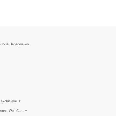
rovincie Henegouwen.
▼
n exclusieve
▼
ement, Well-Care
▼