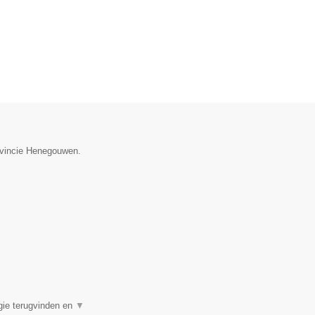
rovincie Henegouwen.
rgie terugvinden en
▼