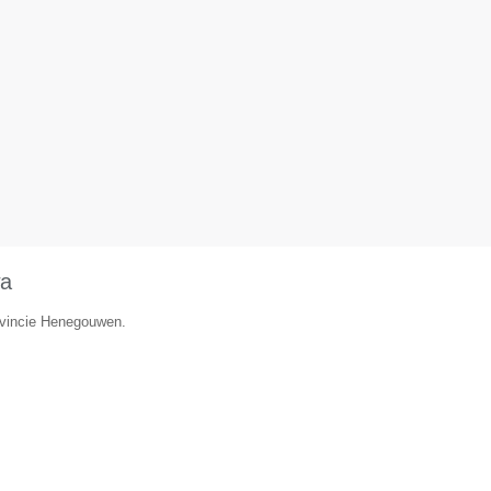
wa
rovincie Henegouwen.