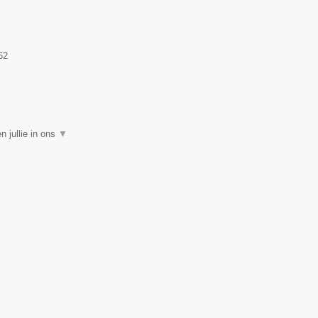
62
 jullie in ons
▼