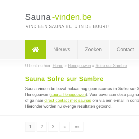
Sauna
-vinden.be
VIND EEN SAUNA BIJ U IN DE BUURT!
Nieuws
Zoeken
Contact
U bent nu hier:
Home
»
Henegouwen
»
Solre sur Sambre
Sauna Solre sur Sambre
Sauna-vinden.be bevat helaas nog geen
saunas in Solre sur
Henegouwen (
sauna Henegouwen
). Voer bovenaan deze pagina 
of ga naar
direct contact met saunas
om via één e-mail in cont
Hieronder worden nu overige resultaten getoond.
1
2
3
»
»»