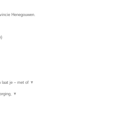
rovincie Henegouwen.
n
)
 laat je – met of
▼
orging,
▼