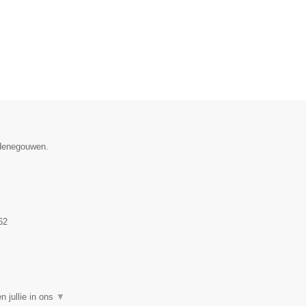
 Henegouwen.
62
 jullie in ons
▼