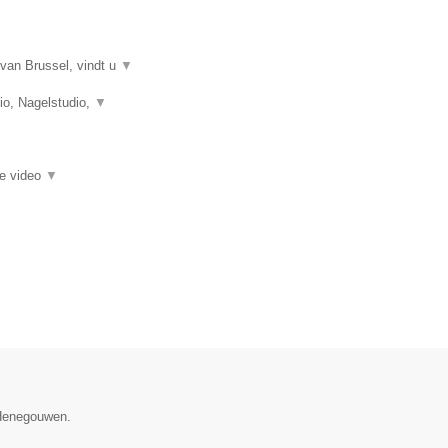
van Brussel, vindt u
▼
o, Nagelstudio,
▼
ie video
▼
 Henegouwen.