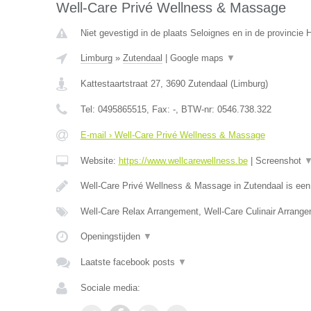
Well-Care Privé Wellness & Massage
Niet gevestigd in de plaats Seloignes en in de provincie
Limburg
»
Zutendaal
|
Google maps
▼
Kattestaartstraat 27
,
3690
Zutendaal
(
Limburg
)
Tel:
0495865515
, Fax:
-
, BTW-nr:
0546.738.322
E-mail › Well-Care Privé Wellness & Massage
Website:
https://www.wellcarewellness.be
|
Screenshot
Well-Care Privé Wellness & Massage in Zutendaal is ee
Well-Care Relax Arrangement, Well-Care Culinair Arrang
Openingstijden
▼
Laatste facebook posts
▼
Sociale media: