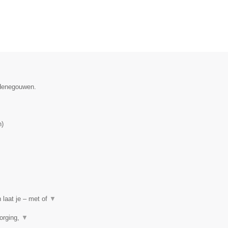
 Henegouwen.
n
)
 laat je – met of
▼
orging,
▼