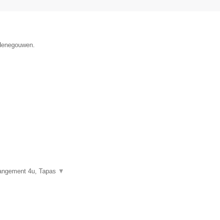
 Henegouwen.
rangement 4u, Tapas
▼