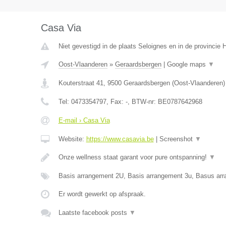
Casa Via
Niet gevestigd in de plaats Seloignes en in de provincie
Oost-Vlaanderen
»
Geraardsbergen
|
Google maps
▼
Kouterstraat 41
,
9500
Geraardsbergen
(
Oost-Vlaanderen
)
Tel:
0473354797
, Fax:
-
, BTW-nr:
BE0787642968
E-mail › Casa Via
Website:
https://www.casavia.be
|
Screenshot
▼
Onze wellness staat garant voor pure ontspanning!
▼
Basis arrangement 2U, Basis arrangement 3u, Basus ar
Er wordt gewerkt op afspraak.
Laatste facebook posts
▼