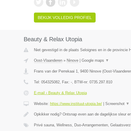
BEKIJK VOLLEDIG PROFIEL
Beauty & Relax Utopia
Niet gevestigd in de plaats Seloignes en in de provincie
Oost-Vlaanderen
»
Ninove
|
Google maps
▼
Frans van der Perrekaai 1
,
9400
Ninove
(
Oost-Vlaandere
Tel:
054325082
, Fax:
-
, BTW-nr:
0735.297.810
E-mail › Beauty & Relax Utopia
Website:
https://www.instituut-utopia.be/
|
Screenshot
▼
Opkikker nodig? Ontsnap even aan de dagelijkse sleur en
Privé sauna, Wellness, Duo-Arrangementen, Gelaatsverz