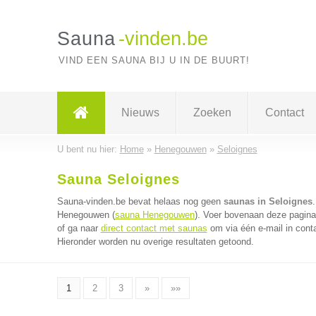
Sauna
-vinden.be
VIND EEN SAUNA BIJ U IN DE BUURT!
Nieuws
Zoeken
Contact
U bent nu hier:
Home
»
Henegouwen
»
Seloignes
Sauna Seloignes
Sauna-vinden.be bevat helaas nog geen
saunas in Seloignes
Henegouwen (
sauna Henegouwen
). Voer bovenaan deze pagina 
of ga naar
direct contact met saunas
om via één e-mail in cont
Hieronder worden nu overige resultaten getoond.
1
2
3
»
»»