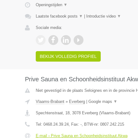
Openingstijden
▼
Laatste facebook posts
▼
|
Introductie video
▼
Sociale media:
BEKIJK VOLLEDIG PROFIEL
Prive Sauna en Schoonheidsinstituut Ak
Niet gevestigd in de plaats Seloignes en in de provincie
Vlaams-Brabant
»
Everberg
|
Google maps
▼
Spechtenstraat, 18
,
3078
Everberg
(
Vlaams-Brabant
)
Tel:
0468.24.39.24
, Fax:
-
, BTW-nr:
0807.242.215
E-mail › Prive Sauna en Schoonheidsinstituut Akwa