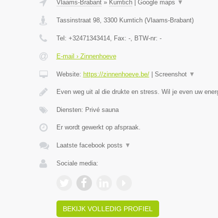
Vlaams-Brabant
»
Kumtich
|
Google maps
▼
Tassinstraat 98
,
3300
Kumtich
(
Vlaams-Brabant
)
Tel:
+32471343414
, Fax:
-
, BTW-nr:
-
E-mail › Zinnenhoeve
Website:
https://zinnenhoeve.be/
|
Screenshot
▼
Even weg uit al die drukte en stress. Wil je even uw ene
Diensten: Privé sauna
Er wordt gewerkt op afspraak.
Laatste facebook posts
▼
Sociale media:
BEKIJK VOLLEDIG PROFIEL