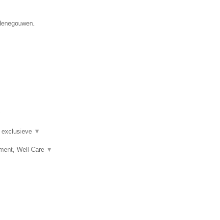
 Henegouwen.
▼
n exclusieve
▼
ement, Well-Care
▼