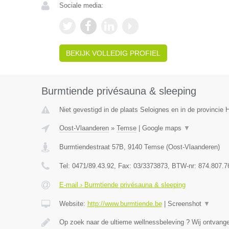
Sociale media:
BEKIJK VOLLEDIG PROFIEL
Burmtiende privésauna & sleeping
Niet gevestigd in de plaats Seloignes en in de provincie
Oost-Vlaanderen
»
Temse
|
Google maps
▼
Burmtiendestraat 57B
,
9140
Temse
(
Oost-Vlaanderen
)
Tel:
0471/89.43.92
, Fax:
03/3373873
, BTW-nr:
874.807.7
E-mail › Burmtiende privésauna & sleeping
Website:
http://www.burmtiende.be
|
Screenshot
▼
Op zoek naar de ultieme wellnessbeleving ? Wij ontvangen