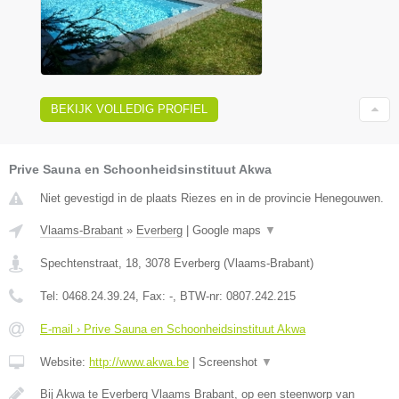
BEKIJK VOLLEDIG PROFIEL
Prive Sauna en Schoonheidsinstituut Akwa
Niet gevestigd in de plaats Riezes en in de provincie Henegouwen.
Vlaams-Brabant
»
Everberg
|
Google maps
▼
Spechtenstraat, 18
,
3078
Everberg
(
Vlaams-Brabant
)
Tel:
0468.24.39.24
, Fax:
-
, BTW-nr:
0807.242.215
E-mail › Prive Sauna en Schoonheidsinstituut Akwa
Website:
http://www.akwa.be
|
Screenshot
▼
Bij Akwa te Everberg Vlaams Brabant, op een steenworp van