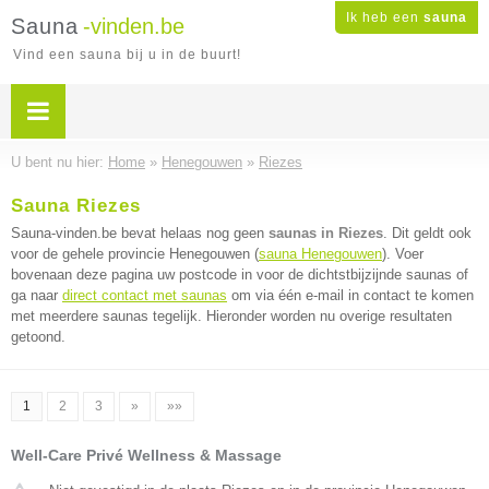
Ik heb een
sauna
Sauna
-vinden.be
Vind een sauna bij u in de buurt!
U bent nu hier:
Home
»
Henegouwen
»
Riezes
Sauna Riezes
Sauna-vinden.be bevat helaas nog geen
saunas in Riezes
. Dit geldt ook
voor de gehele provincie Henegouwen (
sauna Henegouwen
). Voer
bovenaan deze pagina uw postcode in voor de dichtstbijzijnde saunas of
ga naar
direct contact met saunas
om via één e-mail in contact te komen
met meerdere saunas tegelijk. Hieronder worden nu overige resultaten
getoond.
1
2
3
»
»»
Well-Care Privé Wellness & Massage