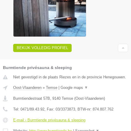
BEKIJK VOLLEDIG PROFIEL
Burmtiende privésauna & sleeping
Niet gevestigd in de plaats Riezes en in de provincie Henegouwen.
Oost-Vlaanderen
»
Temse
|
Google maps
▼
Burmtiendestraat 57B
,
9140
Temse
(
Oost-Vlaanderen
)
Tel:
0471/89.43.92
, Fax:
03/3373873
, BTW-nr:
874.807.762
E-mail › Burmtiende privésauna & sleeping
Website:
http://www.burmtiende.be
|
Screenshot
▼