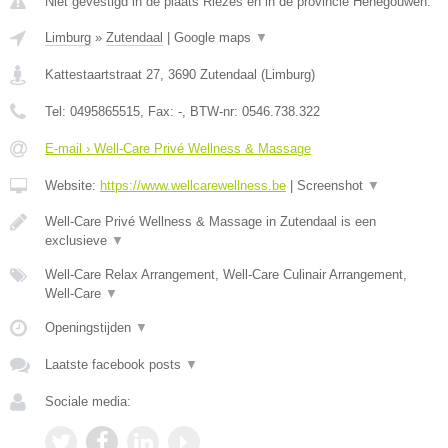
Niet gevestigd in de plaats Riezes en in de provincie Henegouwen.
Limburg
»
Zutendaal
|
Google maps
▼
Kattestaartstraat 27
,
3690
Zutendaal
(
Limburg
)
Tel:
0495865515
, Fax:
-
, BTW-nr:
0546.738.322
E-mail › Well-Care Privé Wellness & Massage
Website:
https://www.wellcarewellness.be
|
Screenshot
▼
Well-Care Privé Wellness & Massage in Zutendaal is een
exclusieve
▼
Well-Care Relax Arrangement, Well-Care Culinair Arrangement,
Well-Care
▼
Openingstijden
▼
Laatste facebook posts
▼
Sociale media: