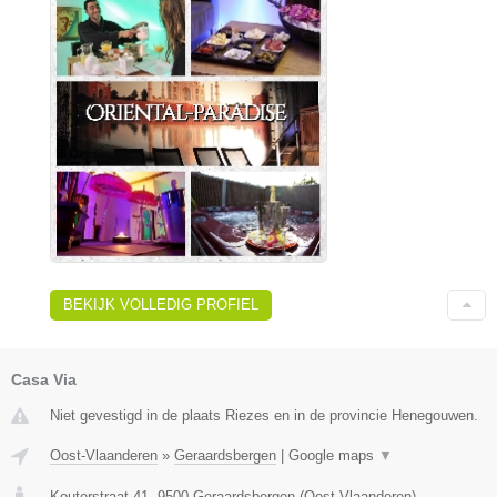
BEKIJK VOLLEDIG PROFIEL
Casa Via
Niet gevestigd in de plaats Riezes en in de provincie Henegouwen.
Oost-Vlaanderen
»
Geraardsbergen
|
Google maps
▼
Kouterstraat 41
,
9500
Geraardsbergen
(
Oost-Vlaanderen
)