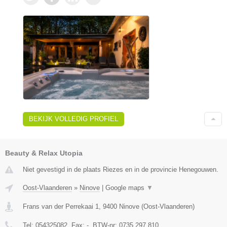
BEKIJK VOLLEDIG PROFIEL
Beauty & Relax Utopia
Niet gevestigd in de plaats Riezes en in de provincie Henegouwen.
Oost-Vlaanderen
»
Ninove
|
Google maps
▼
Frans van der Perrekaai 1
,
9400
Ninove
(
Oost-Vlaanderen
)
Tel:
054325082
, Fax:
-
, BTW-nr:
0735.297.810