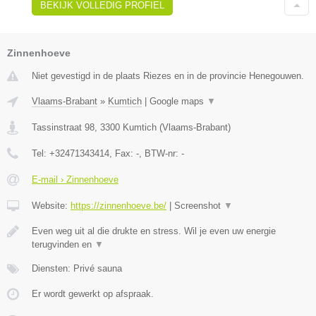
BEKIJK VOLLEDIG PROFIEL
Zinnenhoeve
Niet gevestigd in de plaats Riezes en in de provincie Henegouwen.
Vlaams-Brabant
»
Kumtich
|
Google maps
▼
Tassinstraat 98
,
3300
Kumtich
(
Vlaams-Brabant
)
Tel:
+32471343414
, Fax:
-
, BTW-nr:
-
E-mail › Zinnenhoeve
Website:
https://zinnenhoeve.be/
|
Screenshot
▼
Even weg uit al die drukte en stress. Wil je even uw energie
terugvinden en
▼
Diensten: Privé sauna
Er wordt gewerkt op afspraak.