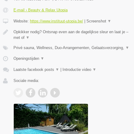
E-mail › Beauty & Relax Utopia
Website:
https://www.instituut-utopia.be/
|
Screenshot
▼
Opkikker nodig? Ontsnap even aan de dagelijkse sleur en laat je –
met of
▼
Privé sauna, Wellness, Duo-Arrangementen, Gelaatsverzorging,
▼
Openingstijden
▼
Laatste facebook posts
▼
|
Introductie video
▼
Sociale media: