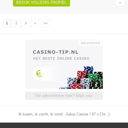
BEKIJK VOLLEDIG PROFIEL
1
2
3
»
»»
Uw advertentie hier? Mail ons
Ik kwam, ik zocht, ik vond - Julius Caesar / 47 v.Chr. ;)