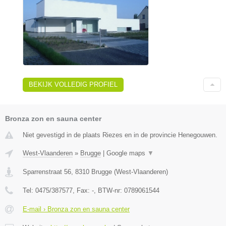
BEKIJK VOLLEDIG PROFIEL
Bronza zon en sauna center
Niet gevestigd in de plaats Riezes en in de provincie Henegouwen.
West-Vlaanderen
»
Brugge
|
Google maps
▼
Sparrenstraat 56
,
8310
Brugge
(
West-Vlaanderen
)
Tel:
0475/387577
, Fax:
-
, BTW-nr:
0789061544
E-mail › Bronza zon en sauna center