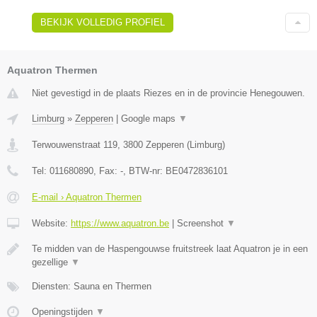
BEKIJK VOLLEDIG PROFIEL
Aquatron Thermen
Niet gevestigd in de plaats Riezes en in de provincie Henegouwen.
Limburg
»
Zepperen
|
Google maps
▼
Terwouwenstraat 119
,
3800
Zepperen
(
Limburg
)
Tel:
011680890
, Fax:
-
, BTW-nr:
BE0472836101
E-mail › Aquatron Thermen
Website:
https://www.aquatron.be
|
Screenshot
▼
Te midden van de Haspengouwse fruitstreek laat Aquatron je in een
gezellige
▼
Diensten: Sauna en Thermen
Openingstijden
▼