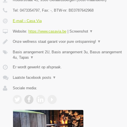
Tel:
0473354797
, Fax:
-
, BTW-nr:
BE0787642968
E-mail › Casa Via
Website:
https://www.casavia.be
|
Screenshot
▼
Onze wellness staat garant voor pure ontspanning!
▼
Basis arrangement 2U, Basis arrangement 3u, Basus arrangement
4u, Tapas
▼
Er wordt gewerkt op afspraak.
Laatste facebook posts
▼
Sociale media: