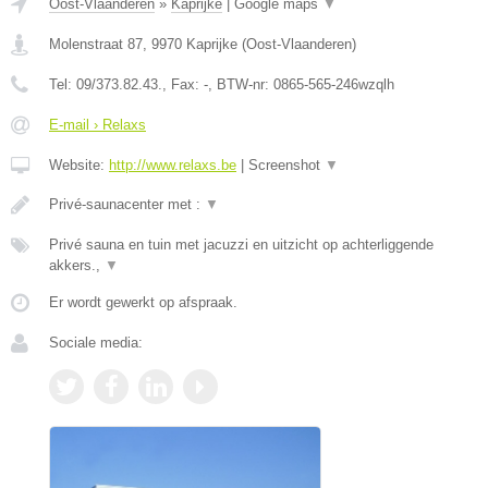
Oost-Vlaanderen
»
Kaprijke
|
Google maps
▼
Molenstraat 87
,
9970
Kaprijke
(
Oost-Vlaanderen
)
Tel:
09/373.82.43.
, Fax:
-
, BTW-nr:
0865-565-246wzqlh
E-mail › Relaxs
Website:
http://www.relaxs.be
|
Screenshot
▼
Privé-saunacenter met :
▼
Privé sauna en tuin met jacuzzi en uitzicht op achterliggende
akkers.,
▼
Er wordt gewerkt op afspraak.
Sociale media: