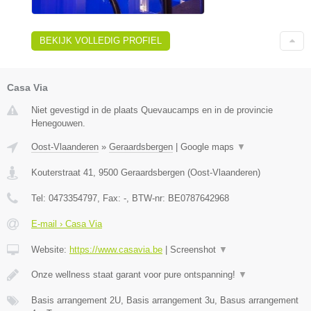
BEKIJK VOLLEDIG PROFIEL
Casa Via
Niet gevestigd in de plaats Quevaucamps en in de provincie
Henegouwen.
Oost-Vlaanderen
»
Geraardsbergen
|
Google maps
▼
Kouterstraat 41
,
9500
Geraardsbergen
(
Oost-Vlaanderen
)
Tel:
0473354797
, Fax:
-
, BTW-nr:
BE0787642968
E-mail › Casa Via
Website:
https://www.casavia.be
|
Screenshot
▼
Onze wellness staat garant voor pure ontspanning!
▼
Basis arrangement 2U, Basis arrangement 3u, Basus arrangement