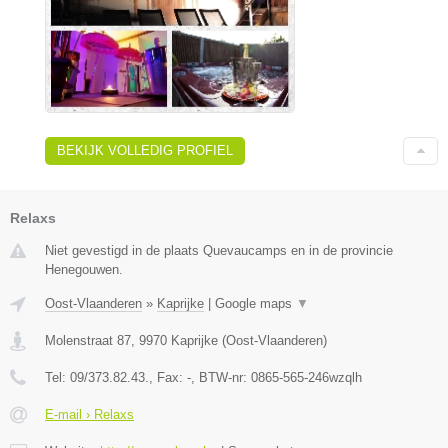
BEKIJK VOLLEDIG PROFIEL
Relaxs
Niet gevestigd in de plaats Quevaucamps en in de provincie
Henegouwen.
Oost-Vlaanderen
»
Kaprijke
|
Google maps
▼
Molenstraat 87
,
9970
Kaprijke
(
Oost-Vlaanderen
)
Tel:
09/373.82.43.
, Fax:
-
, BTW-nr:
0865-565-246wzqlh
E-mail › Relaxs