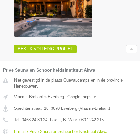
BEKIJK VOLLEDIG PROFIEL
Prive Sauna en Schoonheidsinstituut Akwa
Niet gevestigd in de plaats Quevaucamps en in de provincie
Henegouwen.
Vlaams-Brabant
»
Everberg
|
Google maps
▼
Spechtenstraat, 18
,
3078
Everberg
(
Vlaams-Brabant
)
Tel:
0468.24.39.24
, Fax:
-
, BTW-nr:
0807.242.215
E-mail › Prive Sauna en Schoonheidsinstituut Akwa