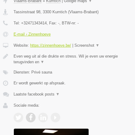
Vlaams-Brabant
»
Kumtich
|
Google maps
▼
Tassinstraat 98
,
3300
Kumtich
(
Vlaams-Brabant
)
Tel:
+32471343414
, Fax:
-
, BTW-nr:
-
E-mail › Zinnenhoeve
Website:
https://zinnenhoeve.be/
|
Screenshot
▼
Even weg uit al die drukte en stress. Wil je even uw energie
terugvinden en
▼
Diensten: Privé sauna
Er wordt gewerkt op afspraak.
Laatste facebook posts
▼
Sociale media: