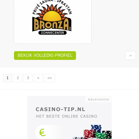
BEKIJK VOLLEDIG PROFIEL
1
2
3
»
»»