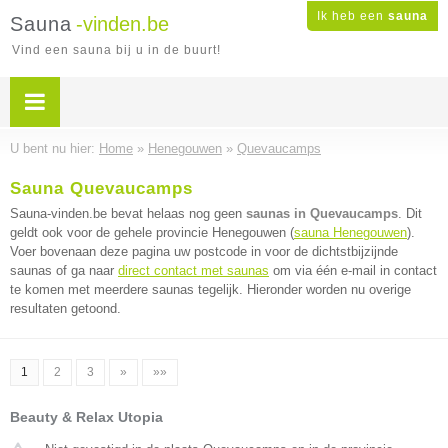
Ik heb een
sauna
Sauna
-vinden.be
Vind een sauna bij u in de buurt!
U bent nu hier:
Home
»
Henegouwen
»
Quevaucamps
Sauna Quevaucamps
Sauna-vinden.be bevat helaas nog geen
saunas in Quevaucamps
. Dit
geldt ook voor de gehele provincie Henegouwen (
sauna Henegouwen
).
Voer bovenaan deze pagina uw postcode in voor de dichtstbijzijnde
saunas of ga naar
direct contact met saunas
om via één e-mail in contact
te komen met meerdere saunas tegelijk. Hieronder worden nu overige
resultaten getoond.
1
2
3
»
»»
Beauty & Relax Utopia