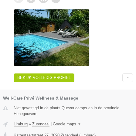
BEKIJK VOLLEDIG PROFIEL
Well-Care Privé Wellness & Massage
Niet gevestigd in de plaats Quevaucamps en in de provincie
Henegouwen.
Limburg
»
Zutendaal
|
Google maps
▼
Kattestaartstraat 27
,
3690
Zutendaal
(
Limburg
)