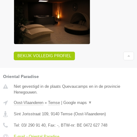
BEKIJK VOLLEDIG PROFIEL
Oriental Paradise
Niet gevestigd in de plaats Quevaucamps en in de provincie
Henegouwen.
Oost-Vlaanderen
»
Temse
|
Google maps
▼
Sint Jorisstraat 109
,
9140
Temse
(
Oost-Vlaanderen
)
Tel:
03/ 290 91 40
, Fax:
-
, BTW-nr:
BE 0472 627 748
E-mail › Oriental Paradise