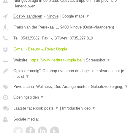
Niet gevestigd in de plaats Quevaucamps en in de provincie
Henegouwen.
Oost-Vlaanderen
»
Ninove
|
Google maps
▼
Frans van der Perrekaai 1
,
9400
Ninove
(
Oost-Vlaanderen
)
Tel:
054325082
, Fax:
-
, BTW-nr:
0735.297.810
E-mail › Beauty & Relax Utopia
Website:
https://www.instituut-utopia.be/
|
Screenshot
▼
Opkikker nodig? Ontsnap even aan de dagelijkse sleur en laat je –
met of
▼
Privé sauna, Wellness, Duo-Arrangementen, Gelaatsverzorging,
▼
Openingstijden
▼
Laatste facebook posts
▼
|
Introductie video
▼
Sociale media: