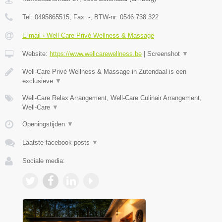
Tel:
0495865515
, Fax:
-
, BTW-nr:
0546.738.322
E-mail › Well-Care Privé Wellness & Massage
Website:
https://www.wellcarewellness.be
|
Screenshot
▼
Well-Care Privé Wellness & Massage in Zutendaal is een
exclusieve
▼
Well-Care Relax Arrangement, Well-Care Culinair Arrangement,
Well-Care
▼
Openingstijden
▼
Laatste facebook posts
▼
Sociale media: