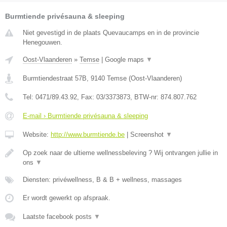
Burmtiende privésauna & sleeping
Niet gevestigd in de plaats Quevaucamps en in de provincie
Henegouwen.
Oost-Vlaanderen
»
Temse
|
Google maps
▼
Burmtiendestraat 57B
,
9140
Temse
(
Oost-Vlaanderen
)
Tel:
0471/89.43.92
, Fax:
03/3373873
, BTW-nr:
874.807.762
E-mail › Burmtiende privésauna & sleeping
Website:
http://www.burmtiende.be
|
Screenshot
▼
Op zoek naar de ultieme wellnessbeleving ? Wij ontvangen jullie in
ons
▼
Diensten: privéwellness, B & B + wellness, massages
Er wordt gewerkt op afspraak.
Laatste facebook posts
▼