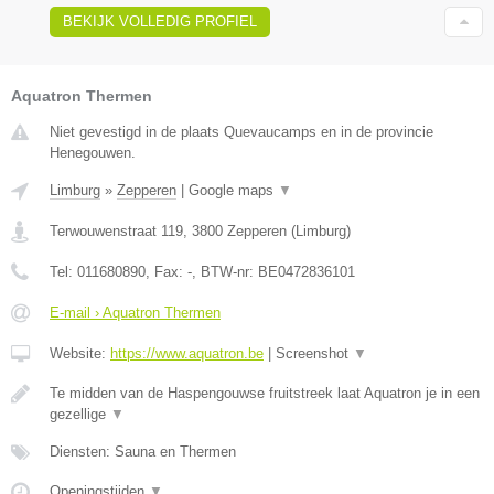
BEKIJK VOLLEDIG PROFIEL
Aquatron Thermen
Niet gevestigd in de plaats Quevaucamps en in de provincie
Henegouwen.
Limburg
»
Zepperen
|
Google maps
▼
Terwouwenstraat 119
,
3800
Zepperen
(
Limburg
)
Tel:
011680890
, Fax:
-
, BTW-nr:
BE0472836101
E-mail › Aquatron Thermen
Website:
https://www.aquatron.be
|
Screenshot
▼
Te midden van de Haspengouwse fruitstreek laat Aquatron je in een
gezellige
▼
Diensten: Sauna en Thermen
Openingstijden
▼