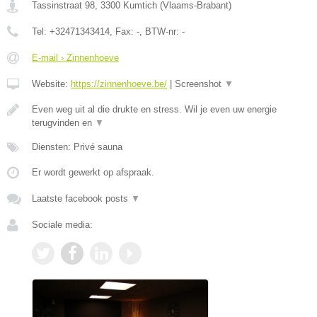
Tassinstraat 98
,
3300
Kumtich
(
Vlaams-Brabant
)
Tel:
+32471343414
, Fax:
-
, BTW-nr:
-
E-mail › Zinnenhoeve
Website:
https://zinnenhoeve.be/
|
Screenshot
▼
Even weg uit al die drukte en stress. Wil je even uw energie
terugvinden en
▼
Diensten: Privé sauna
Er wordt gewerkt op afspraak.
Laatste facebook posts
▼
Sociale media: