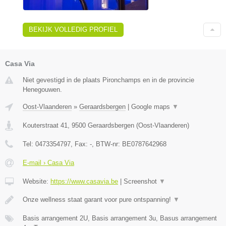
BEKIJK VOLLEDIG PROFIEL
Casa Via
Niet gevestigd in de plaats Pironchamps en in de provincie
Henegouwen.
Oost-Vlaanderen
»
Geraardsbergen
|
Google maps
▼
Kouterstraat 41
,
9500
Geraardsbergen
(
Oost-Vlaanderen
)
Tel:
0473354797
, Fax:
-
, BTW-nr:
BE0787642968
E-mail › Casa Via
Website:
https://www.casavia.be
|
Screenshot
▼
Onze wellness staat garant voor pure ontspanning!
▼
Basis arrangement 2U, Basis arrangement 3u, Basus arrangement