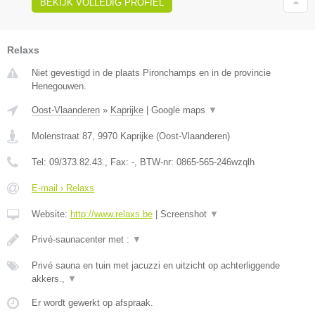
BEKIJK VOLLEDIG PROFIEL
Relaxs
Niet gevestigd in de plaats Pironchamps en in de provincie
Henegouwen.
Oost-Vlaanderen
»
Kaprijke
|
Google maps
▼
Molenstraat 87
,
9970
Kaprijke
(
Oost-Vlaanderen
)
Tel:
09/373.82.43.
, Fax:
-
, BTW-nr:
0865-565-246wzqlh
E-mail › Relaxs
Website:
http://www.relaxs.be
|
Screenshot
▼
Privé-saunacenter met :
▼
Privé sauna en tuin met jacuzzi en uitzicht op achterliggende
akkers.,
▼
Er wordt gewerkt op afspraak.