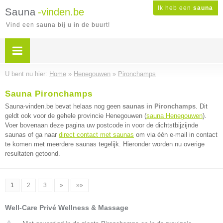
Ik heb een
sauna
Sauna
-vinden.be
Vind een sauna bij u in de buurt!
U bent nu hier:
Home
»
Henegouwen
»
Pironchamps
Sauna Pironchamps
Sauna-vinden.be bevat helaas nog geen
saunas in Pironchamps
. Dit
geldt ook voor de gehele provincie Henegouwen (
sauna Henegouwen
).
Voer bovenaan deze pagina uw postcode in voor de dichtstbijzijnde
saunas of ga naar
direct contact met saunas
om via één e-mail in contact
te komen met meerdere saunas tegelijk. Hieronder worden nu overige
resultaten getoond.
1
2
3
»
»»
Well-Care Privé Wellness & Massage