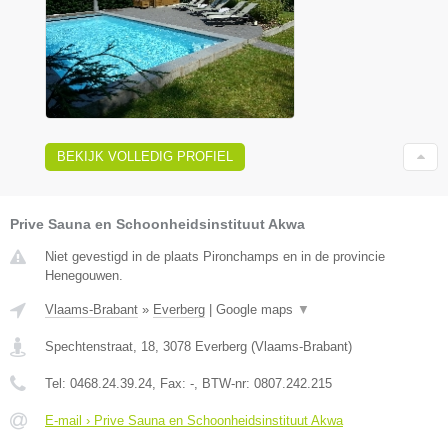
BEKIJK VOLLEDIG PROFIEL
Prive Sauna en Schoonheidsinstituut Akwa
Niet gevestigd in de plaats Pironchamps en in de provincie
Henegouwen.
Vlaams-Brabant
»
Everberg
|
Google maps
▼
Spechtenstraat, 18
,
3078
Everberg
(
Vlaams-Brabant
)
Tel:
0468.24.39.24
, Fax:
-
, BTW-nr:
0807.242.215
E-mail › Prive Sauna en Schoonheidsinstituut Akwa