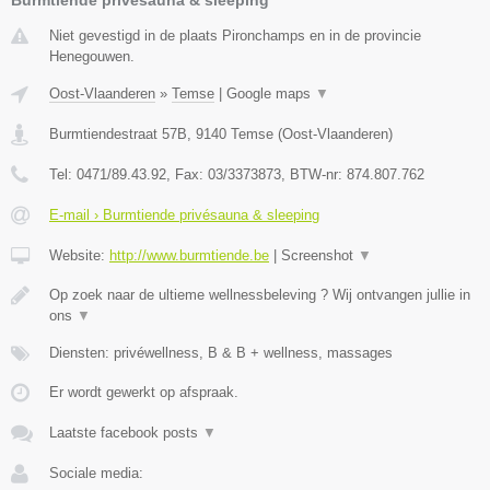
Burmtiende privésauna & sleeping
Niet gevestigd in de plaats Pironchamps en in de provincie
Henegouwen.
Oost-Vlaanderen
»
Temse
|
Google maps
▼
Burmtiendestraat 57B
,
9140
Temse
(
Oost-Vlaanderen
)
Tel:
0471/89.43.92
, Fax:
03/3373873
, BTW-nr:
874.807.762
E-mail › Burmtiende privésauna & sleeping
Website:
http://www.burmtiende.be
|
Screenshot
▼
Op zoek naar de ultieme wellnessbeleving ? Wij ontvangen jullie in
ons
▼
Diensten: privéwellness, B & B + wellness, massages
Er wordt gewerkt op afspraak.
Laatste facebook posts
▼
Sociale media: