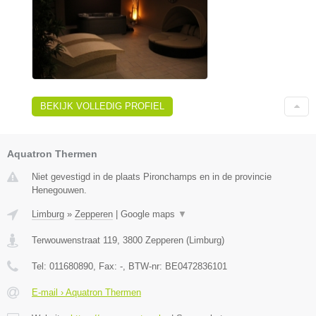
BEKIJK VOLLEDIG PROFIEL
Aquatron Thermen
Niet gevestigd in de plaats Pironchamps en in de provincie
Henegouwen.
Limburg
»
Zepperen
|
Google maps
▼
Terwouwenstraat 119
,
3800
Zepperen
(
Limburg
)
Tel:
011680890
, Fax:
-
, BTW-nr:
BE0472836101
E-mail › Aquatron Thermen