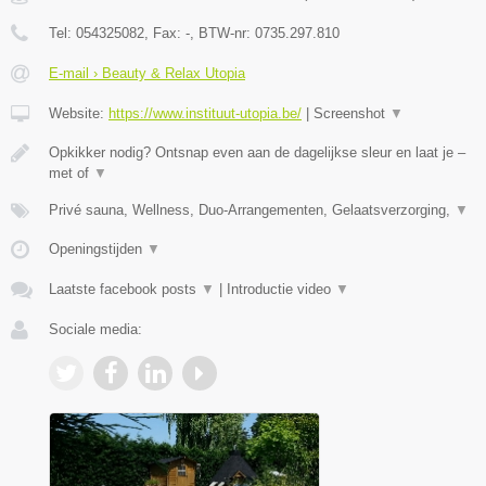
Tel:
054325082
, Fax:
-
, BTW-nr:
0735.297.810
E-mail › Beauty & Relax Utopia
Website:
https://www.instituut-utopia.be/
|
Screenshot
▼
Opkikker nodig? Ontsnap even aan de dagelijkse sleur en laat je –
met of
▼
Privé sauna, Wellness, Duo-Arrangementen, Gelaatsverzorging,
▼
Openingstijden
▼
Laatste facebook posts
▼
|
Introductie video
▼
Sociale media: