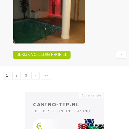
BEKIJK VOLLEDIG PROFIEL
1
2
3
»
»»