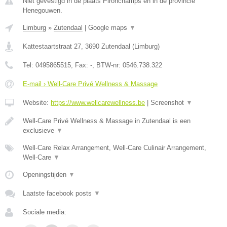
Niet gevestigd in de plaats Pironchamps en in de provincie
Henegouwen.
Limburg
»
Zutendaal
|
Google maps
▼
Kattestaartstraat 27
,
3690
Zutendaal
(
Limburg
)
Tel:
0495865515
, Fax:
-
, BTW-nr:
0546.738.322
E-mail › Well-Care Privé Wellness & Massage
Website:
https://www.wellcarewellness.be
|
Screenshot
▼
Well-Care Privé Wellness & Massage in Zutendaal is een
exclusieve
▼
Well-Care Relax Arrangement, Well-Care Culinair Arrangement,
Well-Care
▼
Openingstijden
▼
Laatste facebook posts
▼
Sociale media: