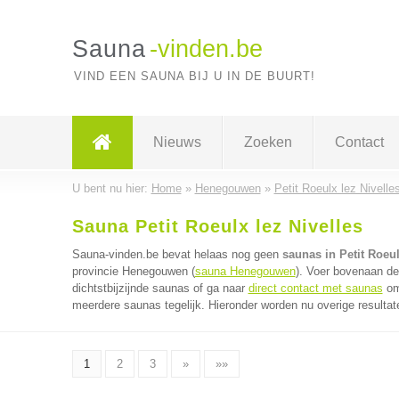
Sauna
-vinden.be
VIND EEN SAUNA BIJ U IN DE BUURT!
Nieuws
Zoeken
Contact
U bent nu hier:
Home
»
Henegouwen
»
Petit Roeulx lez Nivelle
Sauna Petit Roeulx lez Nivelles
Sauna-vinden.be bevat helaas nog geen
saunas in Petit Roeul
provincie Henegouwen (
sauna Henegouwen
). Voer bovenaan de
dichtstbijzijnde saunas of ga naar
direct contact met saunas
om 
meerdere saunas tegelijk. Hieronder worden nu overige resultat
1
2
3
»
»»