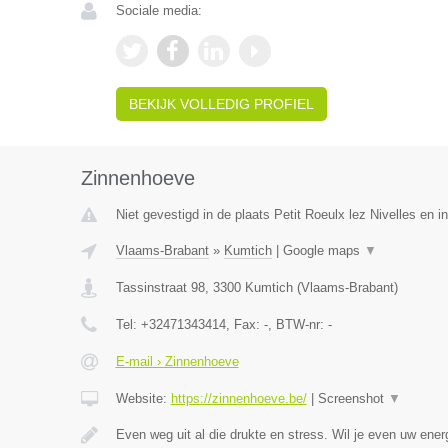
Sociale media:
BEKIJK VOLLEDIG PROFIEL
Zinnenhoeve
Niet gevestigd in de plaats Petit Roeulx lez Nivelles en 
Vlaams-Brabant
»
Kumtich
|
Google maps
▼
Tassinstraat 98
,
3300
Kumtich
(
Vlaams-Brabant
)
Tel:
+32471343414
, Fax:
-
, BTW-nr:
-
E-mail › Zinnenhoeve
Website:
https://zinnenhoeve.be/
|
Screenshot
▼
Even weg uit al die drukte en stress. Wil je even uw ene