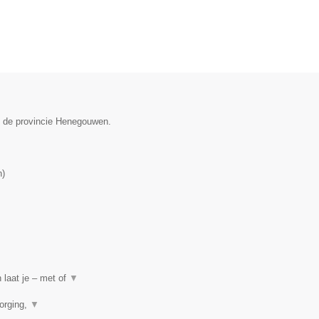
in de provincie Henegouwen.
n
)
 laat je – met of
▼
orging,
▼