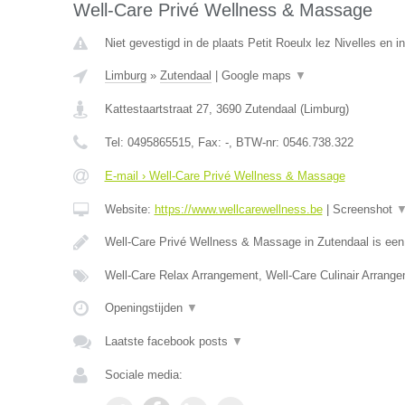
Well-Care Privé Wellness & Massage
Niet gevestigd in de plaats Petit Roeulx lez Nivelles en 
Limburg
»
Zutendaal
|
Google maps
▼
Kattestaartstraat 27
,
3690
Zutendaal
(
Limburg
)
Tel:
0495865515
, Fax:
-
, BTW-nr:
0546.738.322
E-mail › Well-Care Privé Wellness & Massage
Website:
https://www.wellcarewellness.be
|
Screenshot
Well-Care Privé Wellness & Massage in Zutendaal is ee
Well-Care Relax Arrangement, Well-Care Culinair Arrang
Openingstijden
▼
Laatste facebook posts
▼
Sociale media: