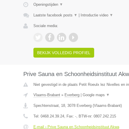
Openingstijden
▼
Laatste facebook posts
▼
|
Introductie video
▼
Sociale media:
BEKIJK VOLLEDIG PROFIEL
Prive Sauna en Schoonheidsinstituut Ak
Niet gevestigd in de plaats Petit Roeulx lez Nivelles en 
Vlaams-Brabant
»
Everberg
|
Google maps
▼
Spechtenstraat, 18
,
3078
Everberg
(
Vlaams-Brabant
)
Tel:
0468.24.39.24
, Fax:
-
, BTW-nr:
0807.242.215
E-mail › Prive Sauna en Schoonheidsinstituut Akwa