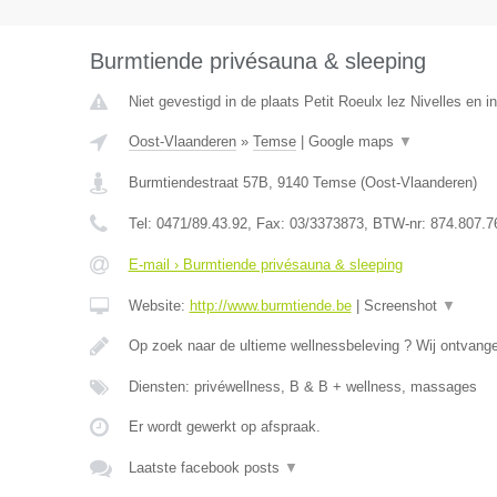
Burmtiende privésauna & sleeping
Niet gevestigd in de plaats Petit Roeulx lez Nivelles en 
Oost-Vlaanderen
»
Temse
|
Google maps
▼
Burmtiendestraat 57B
,
9140
Temse
(
Oost-Vlaanderen
)
Tel:
0471/89.43.92
, Fax:
03/3373873
, BTW-nr:
874.807.7
E-mail › Burmtiende privésauna & sleeping
Website:
http://www.burmtiende.be
|
Screenshot
▼
Op zoek naar de ultieme wellnessbeleving ? Wij ontvangen
Diensten: privéwellness, B & B + wellness, massages
Er wordt gewerkt op afspraak.
Laatste facebook posts
▼