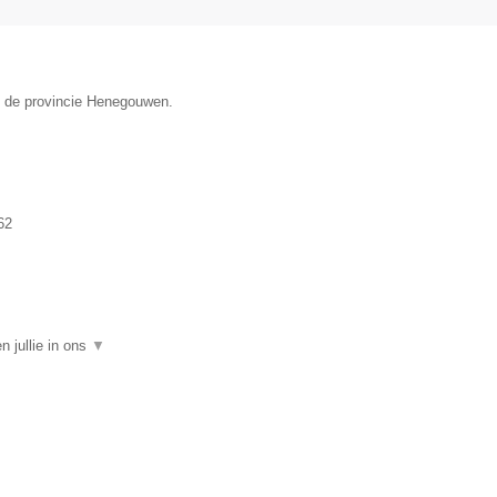
in de provincie Henegouwen.
62
 jullie in ons
▼