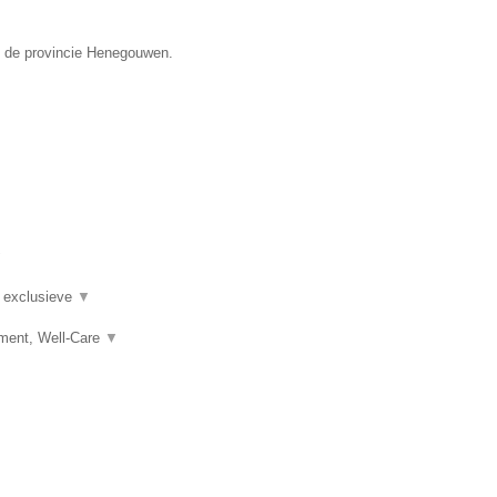
in de provincie Henegouwen.
▼
n exclusieve
▼
ement, Well-Care
▼