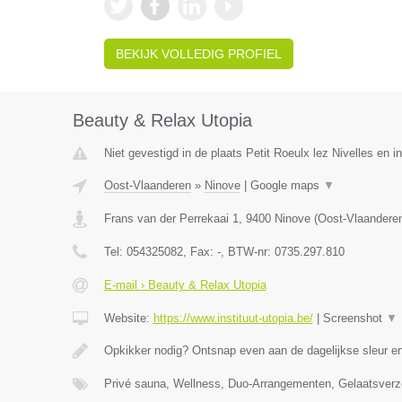
BEKIJK VOLLEDIG PROFIEL
Beauty & Relax Utopia
Niet gevestigd in de plaats Petit Roeulx lez Nivelles en 
Oost-Vlaanderen
»
Ninove
|
Google maps
▼
Frans van der Perrekaai 1
,
9400
Ninove
(
Oost-Vlaandere
Tel:
054325082
, Fax:
-
, BTW-nr:
0735.297.810
E-mail › Beauty & Relax Utopia
Website:
https://www.instituut-utopia.be/
|
Screenshot
▼
Opkikker nodig? Ontsnap even aan de dagelijkse sleur en
Privé sauna, Wellness, Duo-Arrangementen, Gelaatsverz