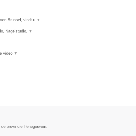
van Brussel, vindt u
▼
o, Nagelstudio,
▼
ie video
▼
in de provincie Henegouwen.