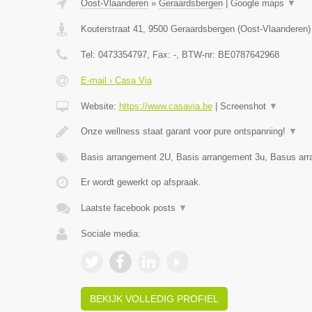
Oost-Vlaanderen
»
Geraardsbergen
|
Google maps
▼
Kouterstraat 41
,
9500
Geraardsbergen
(
Oost-Vlaanderen
)
Tel:
0473354797
, Fax:
-
, BTW-nr:
BE0787642968
E-mail › Casa Via
Website:
https://www.casavia.be
|
Screenshot
▼
Onze wellness staat garant voor pure ontspanning!
▼
Basis arrangement 2U, Basis arrangement 3u, Basus ar
Er wordt gewerkt op afspraak.
Laatste facebook posts
▼
Sociale media:
BEKIJK VOLLEDIG PROFIEL