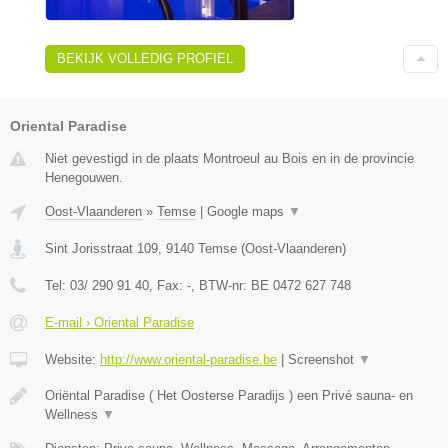
BEKIJK VOLLEDIG PROFIEL
Oriental Paradise
Niet gevestigd in de plaats Montroeul au Bois en in de provincie
Henegouwen.
Oost-Vlaanderen
»
Temse
|
Google maps
▼
Sint Jorisstraat 109
,
9140
Temse
(
Oost-Vlaanderen
)
Tel:
03/ 290 91 40
, Fax:
-
, BTW-nr:
BE 0472 627 748
E-mail › Oriental Paradise
Website:
http://www.oriental-paradise.be
|
Screenshot
▼
Oriëntal Paradise ( Het Oosterse Paradijs ) een Privé sauna- en
Wellness
▼