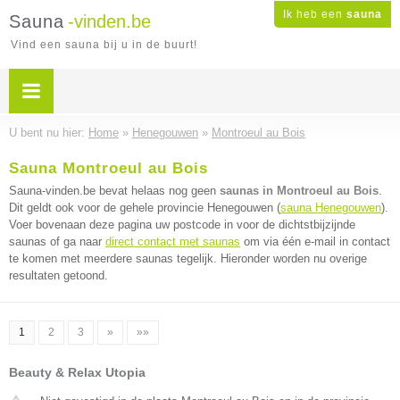
Ik heb een
sauna
Sauna
-vinden.be
Vind een sauna bij u in de buurt!
U bent nu hier:
Home
»
Henegouwen
»
Montroeul au Bois
Sauna Montroeul au Bois
Sauna-vinden.be bevat helaas nog geen
saunas in Montroeul au Bois
.
Dit geldt ook voor de gehele provincie Henegouwen (
sauna Henegouwen
).
Voer bovenaan deze pagina uw postcode in voor de dichtstbijzijnde
saunas of ga naar
direct contact met saunas
om via één e-mail in contact
te komen met meerdere saunas tegelijk. Hieronder worden nu overige
resultaten getoond.
1
2
3
»
»»
Beauty & Relax Utopia