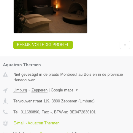
BEKIJK VOLLEDIG PROFIEL
Aquatron Thermen
Niet gevestigd in de plaats Montroeul au Bois en in de provincie
Henegouwen.
Limburg
»
Zepperen
|
Google maps
▼
Terwouwenstraat 119
,
3800
Zepperen
(
Limburg
)
Tel:
011680890
, Fax:
-
, BTW-nr:
BE0472836101
E-mail › Aquatron Thermen