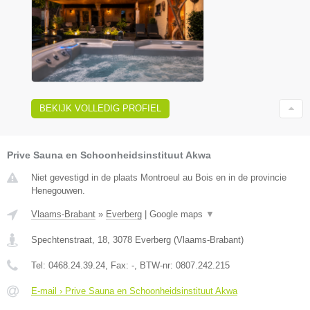
BEKIJK VOLLEDIG PROFIEL
Prive Sauna en Schoonheidsinstituut Akwa
Niet gevestigd in de plaats Montroeul au Bois en in de provincie
Henegouwen.
Vlaams-Brabant
»
Everberg
|
Google maps
▼
Spechtenstraat, 18
,
3078
Everberg
(
Vlaams-Brabant
)
Tel:
0468.24.39.24
, Fax:
-
, BTW-nr:
0807.242.215
E-mail › Prive Sauna en Schoonheidsinstituut Akwa