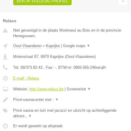
BEKIJK VOLLEDIG PROFIEL
Relaxs
Niet gevestigd in de plaats Montroeul au Bois en in de provincie
Henegouwen.
Oost-Vlaanderen
»
Kaprijke
|
Google maps
▼
Molenstraat 87
,
9970
Kaprijke
(
Oost-Vlaanderen
)
Tel:
09/373.82.43.
, Fax:
-
, BTW-nr:
0865-565-246wzqlh
E-mail › Relaxs
Website:
http://www.relaxs.be
|
Screenshot
▼
Privé-saunacenter met :
▼
Privé sauna en tuin met jacuzzi en uitzicht op achterliggende
akkers.,
▼
Er wordt gewerkt op afspraak.