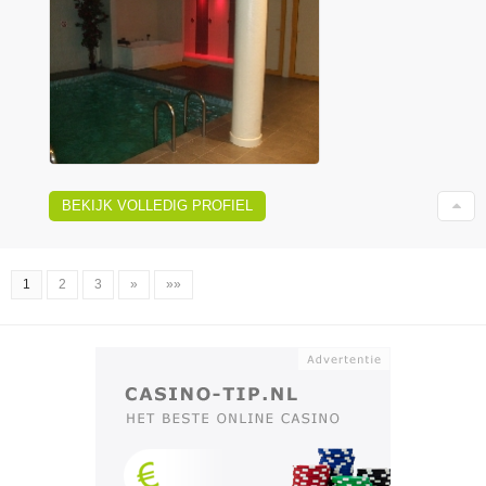
BEKIJK VOLLEDIG PROFIEL
1
2
3
»
»»