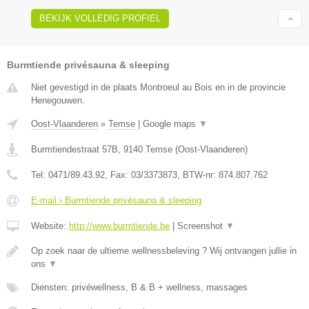
BEKIJK VOLLEDIG PROFIEL
Burmtiende privésauna & sleeping
Niet gevestigd in de plaats Montroeul au Bois en in de provincie
Henegouwen.
Oost-Vlaanderen
»
Temse
|
Google maps
▼
Burmtiendestraat 57B
,
9140
Temse
(
Oost-Vlaanderen
)
Tel:
0471/89.43.92
, Fax:
03/3373873
, BTW-nr:
874.807.762
E-mail › Burmtiende privésauna & sleeping
Website:
http://www.burmtiende.be
|
Screenshot
▼
Op zoek naar de ultieme wellnessbeleving ? Wij ontvangen jullie in
ons
▼
Diensten: privéwellness, B & B + wellness, massages