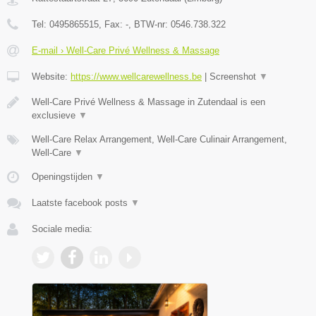
Tel:
0495865515
, Fax:
-
, BTW-nr:
0546.738.322
E-mail › Well-Care Privé Wellness & Massage
Website:
https://www.wellcarewellness.be
|
Screenshot
▼
Well-Care Privé Wellness & Massage in Zutendaal is een
exclusieve
▼
Well-Care Relax Arrangement, Well-Care Culinair Arrangement,
Well-Care
▼
Openingstijden
▼
Laatste facebook posts
▼
Sociale media: