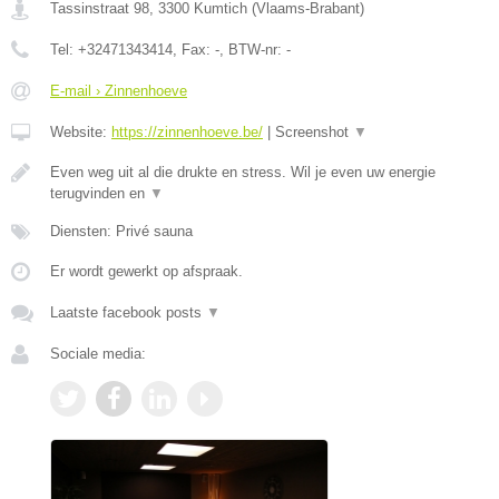
Tassinstraat 98
,
3300
Kumtich
(
Vlaams-Brabant
)
Tel:
+32471343414
, Fax:
-
, BTW-nr:
-
E-mail › Zinnenhoeve
Website:
https://zinnenhoeve.be/
|
Screenshot
▼
Even weg uit al die drukte en stress. Wil je even uw energie
terugvinden en
▼
Diensten: Privé sauna
Er wordt gewerkt op afspraak.
Laatste facebook posts
▼
Sociale media: