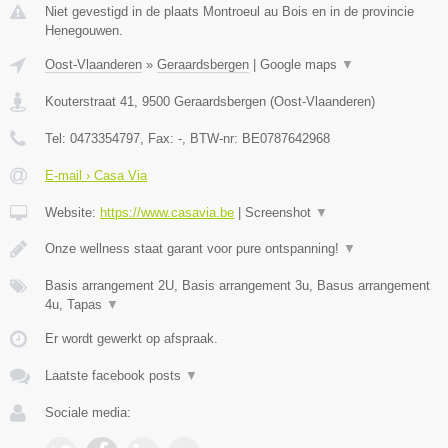
Niet gevestigd in de plaats Montroeul au Bois en in de provincie
Henegouwen.
Oost-Vlaanderen
»
Geraardsbergen
|
Google maps
▼
Kouterstraat 41
,
9500
Geraardsbergen
(
Oost-Vlaanderen
)
Tel:
0473354797
, Fax:
-
, BTW-nr:
BE0787642968
E-mail › Casa Via
Website:
https://www.casavia.be
|
Screenshot
▼
Onze wellness staat garant voor pure ontspanning!
▼
Basis arrangement 2U, Basis arrangement 3u, Basus arrangement
4u, Tapas
▼
Er wordt gewerkt op afspraak.
Laatste facebook posts
▼
Sociale media: