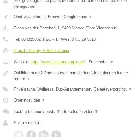
Niet gevestigd in de plaats Montroeul au Bois en in de provincie
Henegouwen.
Oost-Vlaanderen
»
Ninove
|
Google maps
▼
Frans van der Perrekaai 1
,
9400
Ninove
(
Oost-Vlaanderen
)
Tel:
054325082
, Fax:
-
, BTW-nr:
0735.297.810
E-mail › Beauty & Relax Utopia
Website:
https://www.instituut-utopia.be/
|
Screenshot
▼
Opkikker nodig? Ontsnap even aan de dagelijkse sleur en laat je –
met of
▼
Privé sauna, Wellness, Duo-Arrangementen, Gelaatsverzorging,
▼
Openingstijden
▼
Laatste facebook posts
▼
|
Introductie video
▼
Sociale media: