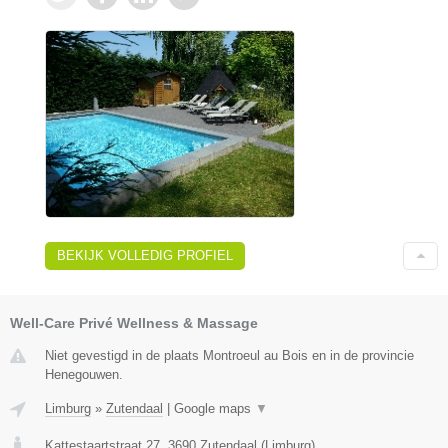
BEKIJK VOLLEDIG PROFIEL
Well-Care Privé Wellness & Massage
Niet gevestigd in de plaats Montroeul au Bois en in de provincie
Henegouwen.
Limburg
»
Zutendaal
|
Google maps
▼
Kattestaartstraat 27
,
3690
Zutendaal
(
Limburg
)