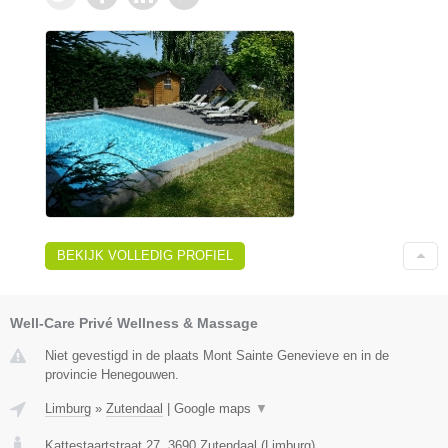
BEKIJK VOLLEDIG PROFIEL
Well-Care Privé Wellness & Massage
Niet gevestigd in de plaats Mont Sainte Genevieve en in de
provincie Henegouwen.
Limburg
»
Zutendaal
|
Google maps
▼
Kattestaartstraat 27
,
3690
Zutendaal
(
Limburg
)