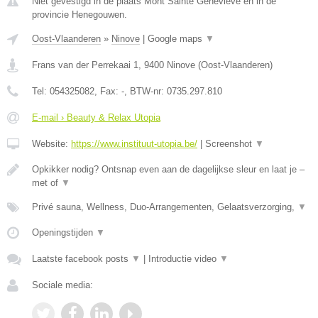
Niet gevestigd in de plaats Mont Sainte Genevieve en in de
provincie Henegouwen.
Oost-Vlaanderen
»
Ninove
|
Google maps
▼
Frans van der Perrekaai 1
,
9400
Ninove
(
Oost-Vlaanderen
)
Tel:
054325082
, Fax:
-
, BTW-nr:
0735.297.810
E-mail › Beauty & Relax Utopia
Website:
https://www.instituut-utopia.be/
|
Screenshot
▼
Opkikker nodig? Ontsnap even aan de dagelijkse sleur en laat je –
met of
▼
Privé sauna, Wellness, Duo-Arrangementen, Gelaatsverzorging,
▼
Openingstijden
▼
Laatste facebook posts
▼
|
Introductie video
▼
Sociale media: