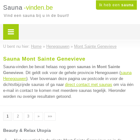
Ik heb een
sauna
Sauna
-vinden.be
Vind een sauna bij u in de buurt!
U bent nu hier:
Home
»
Henegouwen
»
Mont Sainte Genevieve
Sauna Mont Sainte Genevieve
Sauna-vinden.be bevat helaas nog geen
saunas in Mont Sainte
Genevieve
. Dit geldt ook voor de gehele provincie Henegouwen (
sauna
Henegouwen
). Voer bovenaan deze pagina uw postcode in voor de
dichtstbijzijnde saunas of ga naar
direct contact met saunas
om via één
e-mail in contact te komen met meerdere saunas tegelijk. Hieronder
worden nu overige resultaten getoond.
1
2
3
»
»»
Beauty & Relax Utopia