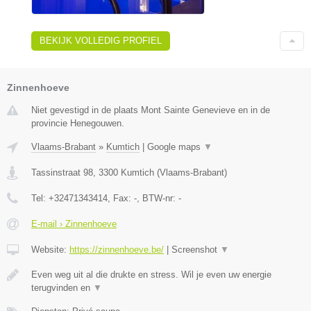
BEKIJK VOLLEDIG PROFIEL
Zinnenhoeve
Niet gevestigd in de plaats Mont Sainte Genevieve en in de
provincie Henegouwen.
Vlaams-Brabant
»
Kumtich
|
Google maps
▼
Tassinstraat 98
,
3300
Kumtich
(
Vlaams-Brabant
)
Tel:
+32471343414
, Fax:
-
, BTW-nr:
-
E-mail › Zinnenhoeve
Website:
https://zinnenhoeve.be/
|
Screenshot
▼
Even weg uit al die drukte en stress. Wil je even uw energie
terugvinden en
▼