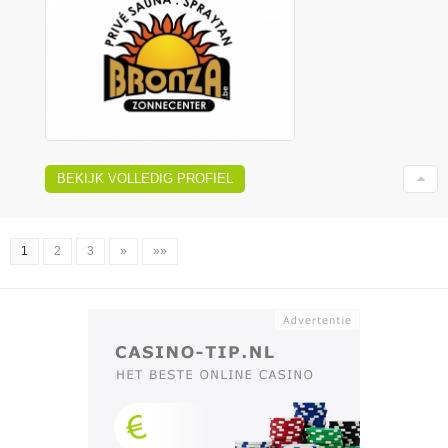
BEKIJK VOLLEDIG PROFIEL
1
2
3
»
»»