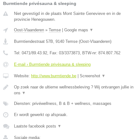
Burmtiende privésauna & sleeping
Niet gevestigd in de plaats Mont Sainte Genevieve en in de
provincie Henegouwen.
Oost-Vlaanderen
»
Temse
|
Google maps
▼
Burmtiendestraat 57B
,
9140
Temse
(
Oost-Vlaanderen
)
Tel:
0471/89.43.92
, Fax:
03/3373873
, BTW-nr:
874.807.762
E-mail › Burmtiende privésauna & sleeping
Website:
http://www.burmtiende.be
|
Screenshot
▼
Op zoek naar de ultieme wellnessbeleving ? Wij ontvangen jullie in
ons
▼
Diensten: privéwellness, B & B + wellness, massages
Er wordt gewerkt op afspraak.
Laatste facebook posts
▼
Sociale media: