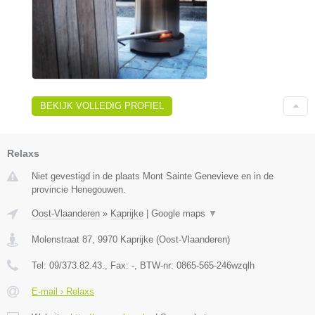
BEKIJK VOLLEDIG PROFIEL
Relaxs
Niet gevestigd in de plaats Mont Sainte Genevieve en in de
provincie Henegouwen.
Oost-Vlaanderen
»
Kaprijke
|
Google maps
▼
Molenstraat 87
,
9970
Kaprijke
(
Oost-Vlaanderen
)
Tel:
09/373.82.43.
, Fax:
-
, BTW-nr:
0865-565-246wzqlh
E-mail › Relaxs