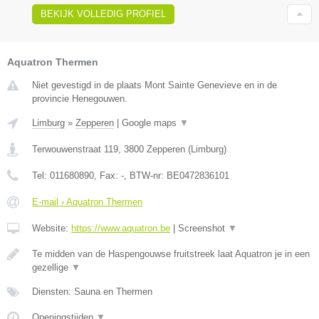
BEKIJK VOLLEDIG PROFIEL
Aquatron Thermen
Niet gevestigd in de plaats Mont Sainte Genevieve en in de
provincie Henegouwen.
Limburg
»
Zepperen
|
Google maps
▼
Terwouwenstraat 119
,
3800
Zepperen
(
Limburg
)
Tel:
011680890
, Fax:
-
, BTW-nr:
BE0472836101
E-mail › Aquatron Thermen
Website:
https://www.aquatron.be
|
Screenshot
▼
Te midden van de Haspengouwse fruitstreek laat Aquatron je in een
gezellige
▼
Diensten: Sauna en Thermen
Openingstijden
▼