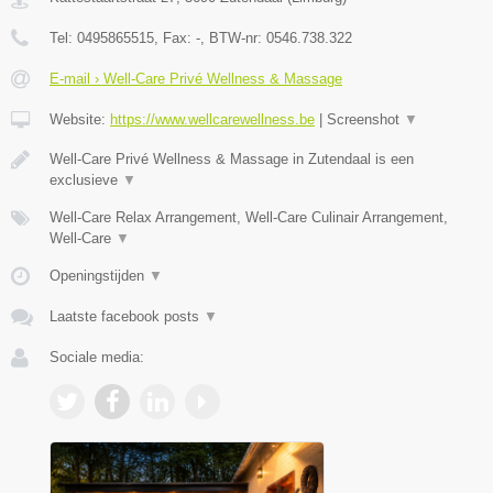
Tel:
0495865515
, Fax:
-
, BTW-nr:
0546.738.322
E-mail › Well-Care Privé Wellness & Massage
Website:
https://www.wellcarewellness.be
|
Screenshot
▼
Well-Care Privé Wellness & Massage in Zutendaal is een
exclusieve
▼
Well-Care Relax Arrangement, Well-Care Culinair Arrangement,
Well-Care
▼
Openingstijden
▼
Laatste facebook posts
▼
Sociale media: