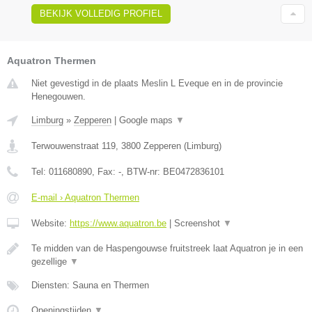
BEKIJK VOLLEDIG PROFIEL
Aquatron Thermen
Niet gevestigd in de plaats Meslin L Eveque en in de provincie
Henegouwen.
Limburg
»
Zepperen
|
Google maps
▼
Terwouwenstraat 119
,
3800
Zepperen
(
Limburg
)
Tel:
011680890
, Fax:
-
, BTW-nr:
BE0472836101
E-mail › Aquatron Thermen
Website:
https://www.aquatron.be
|
Screenshot
▼
Te midden van de Haspengouwse fruitstreek laat Aquatron je in een
gezellige
▼
Diensten: Sauna en Thermen
Openingstijden
▼