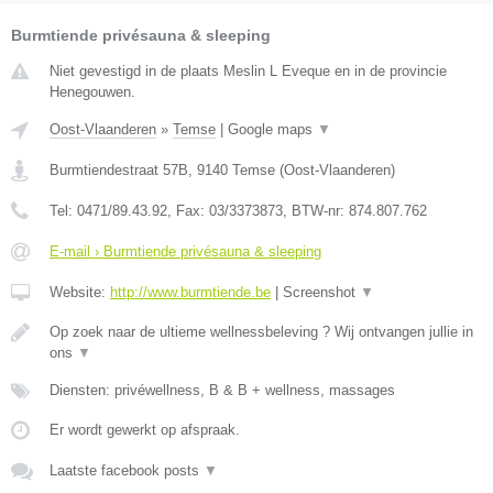
Burmtiende privésauna & sleeping
Niet gevestigd in de plaats Meslin L Eveque en in de provincie
Henegouwen.
Oost-Vlaanderen
»
Temse
|
Google maps
▼
Burmtiendestraat 57B
,
9140
Temse
(
Oost-Vlaanderen
)
Tel:
0471/89.43.92
, Fax:
03/3373873
, BTW-nr:
874.807.762
E-mail › Burmtiende privésauna & sleeping
Website:
http://www.burmtiende.be
|
Screenshot
▼
Op zoek naar de ultieme wellnessbeleving ? Wij ontvangen jullie in
ons
▼
Diensten: privéwellness, B & B + wellness, massages
Er wordt gewerkt op afspraak.
Laatste facebook posts
▼