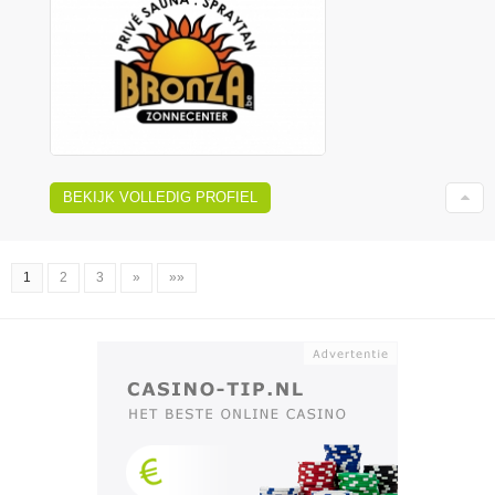
BEKIJK VOLLEDIG PROFIEL
1
2
3
»
»»