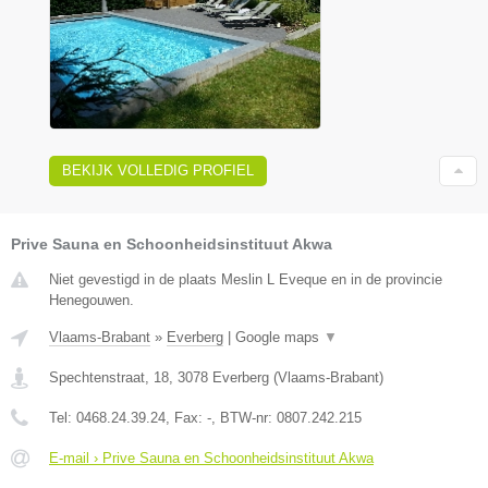
BEKIJK VOLLEDIG PROFIEL
Prive Sauna en Schoonheidsinstituut Akwa
Niet gevestigd in de plaats Meslin L Eveque en in de provincie
Henegouwen.
Vlaams-Brabant
»
Everberg
|
Google maps
▼
Spechtenstraat, 18
,
3078
Everberg
(
Vlaams-Brabant
)
Tel:
0468.24.39.24
, Fax:
-
, BTW-nr:
0807.242.215
E-mail › Prive Sauna en Schoonheidsinstituut Akwa