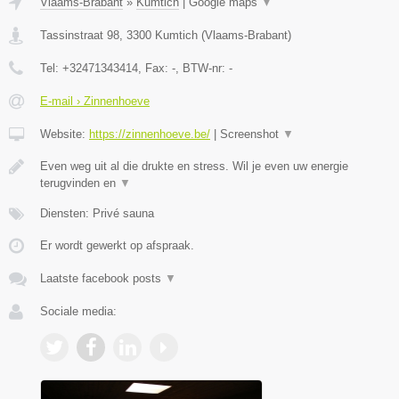
Vlaams-Brabant
»
Kumtich
|
Google maps
▼
Tassinstraat 98
,
3300
Kumtich
(
Vlaams-Brabant
)
Tel:
+32471343414
, Fax:
-
, BTW-nr:
-
E-mail › Zinnenhoeve
Website:
https://zinnenhoeve.be/
|
Screenshot
▼
Even weg uit al die drukte en stress. Wil je even uw energie
terugvinden en
▼
Diensten: Privé sauna
Er wordt gewerkt op afspraak.
Laatste facebook posts
▼
Sociale media: