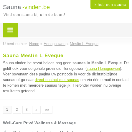
Ik heb een
sauna
Sauna
-vinden.be
Vind een sauna bij u in de buurt!
U bent nu hier:
Home
»
Henegouwen
»
Meslin L Eveque
Sauna Meslin L Eveque
Sauna-vinden.be bevat helaas nog geen
saunas in Meslin L Eveque
. Dit
geldt ook voor de gehele provincie Henegouwen (
sauna Henegouwen
).
Voer bovenaan deze pagina uw postcode in voor de dichtstbijzijnde
saunas of ga naar
direct contact met saunas
om via één e-mail in contact
te komen met meerdere saunas tegelijk. Hieronder worden nu overige
resultaten getoond.
1
2
3
»
»»
Well-Care Privé Wellness & Massage