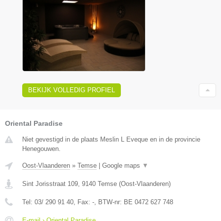
BEKIJK VOLLEDIG PROFIEL
Oriental Paradise
Niet gevestigd in de plaats Meslin L Eveque en in de provincie
Henegouwen.
Oost-Vlaanderen
»
Temse
|
Google maps
▼
Sint Jorisstraat 109
,
9140
Temse
(
Oost-Vlaanderen
)
Tel:
03/ 290 91 40
, Fax:
-
, BTW-nr:
BE 0472 627 748
E-mail › Oriental Paradise