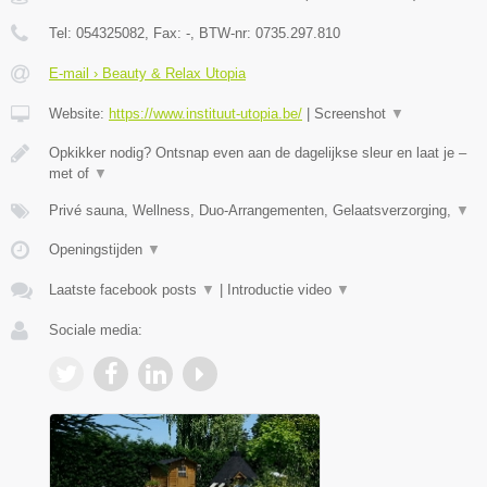
Tel:
054325082
, Fax:
-
, BTW-nr:
0735.297.810
E-mail › Beauty & Relax Utopia
Website:
https://www.instituut-utopia.be/
|
Screenshot
▼
Opkikker nodig? Ontsnap even aan de dagelijkse sleur en laat je –
met of
▼
Privé sauna, Wellness, Duo-Arrangementen, Gelaatsverzorging,
▼
Openingstijden
▼
Laatste facebook posts
▼
|
Introductie video
▼
Sociale media: