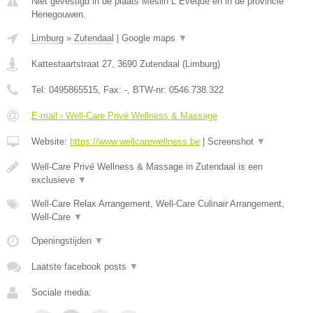
Niet gevestigd in de plaats Meslin L Eveque en in de provincie
Henegouwen.
Limburg
»
Zutendaal
|
Google maps
▼
Kattestaartstraat 27
,
3690
Zutendaal
(
Limburg
)
Tel:
0495865515
, Fax:
-
, BTW-nr:
0546.738.322
E-mail › Well-Care Privé Wellness & Massage
Website:
https://www.wellcarewellness.be
|
Screenshot
▼
Well-Care Privé Wellness & Massage in Zutendaal is een
exclusieve
▼
Well-Care Relax Arrangement, Well-Care Culinair Arrangement,
Well-Care
▼
Openingstijden
▼
Laatste facebook posts
▼
Sociale media: