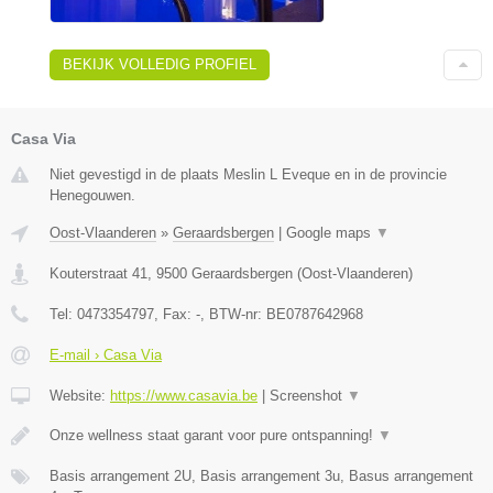
BEKIJK VOLLEDIG PROFIEL
Casa Via
Niet gevestigd in de plaats Meslin L Eveque en in de provincie
Henegouwen.
Oost-Vlaanderen
»
Geraardsbergen
|
Google maps
▼
Kouterstraat 41
,
9500
Geraardsbergen
(
Oost-Vlaanderen
)
Tel:
0473354797
, Fax:
-
, BTW-nr:
BE0787642968
E-mail › Casa Via
Website:
https://www.casavia.be
|
Screenshot
▼
Onze wellness staat garant voor pure ontspanning!
▼
Basis arrangement 2U, Basis arrangement 3u, Basus arrangement