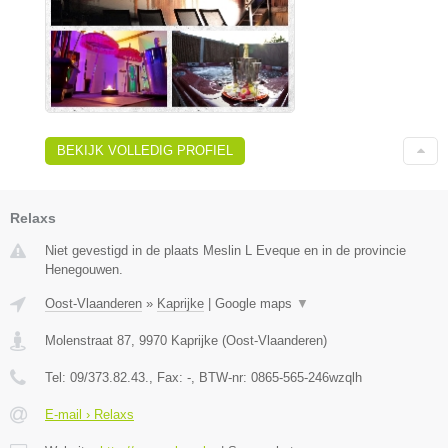
BEKIJK VOLLEDIG PROFIEL
Relaxs
Niet gevestigd in de plaats Meslin L Eveque en in de provincie
Henegouwen.
Oost-Vlaanderen
»
Kaprijke
|
Google maps
▼
Molenstraat 87
,
9970
Kaprijke
(
Oost-Vlaanderen
)
Tel:
09/373.82.43.
, Fax:
-
, BTW-nr:
0865-565-246wzqlh
E-mail › Relaxs