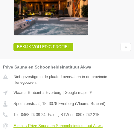
BEKIJK VOLLEDIG PROFIEL
Prive Sauna en Schoonheidsinstituut Akwa
Niet gevestigd in de plaats Loverval en in de provincie
Henegouwen.
Vlaams-Brabant
»
Everberg
|
Google maps
▼
Spechtenstraat, 18
,
3078
Everberg
(
Vlaams-Brabant
)
Tel:
0468.24.39.24
, Fax:
-
, BTW-nr:
0807.242.215
E-mail › Prive Sauna en Schoonheidsinstituut Akwa