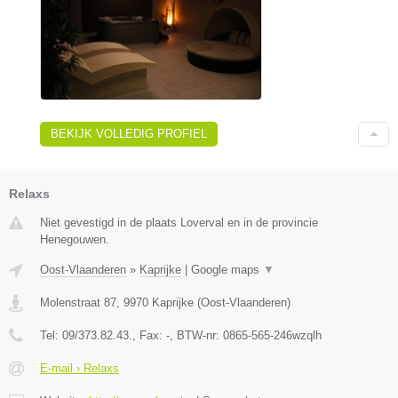
BEKIJK VOLLEDIG PROFIEL
Relaxs
Niet gevestigd in de plaats Loverval en in de provincie
Henegouwen.
Oost-Vlaanderen
»
Kaprijke
|
Google maps
▼
Molenstraat 87
,
9970
Kaprijke
(
Oost-Vlaanderen
)
Tel:
09/373.82.43.
, Fax:
-
, BTW-nr:
0865-565-246wzqlh
E-mail › Relaxs