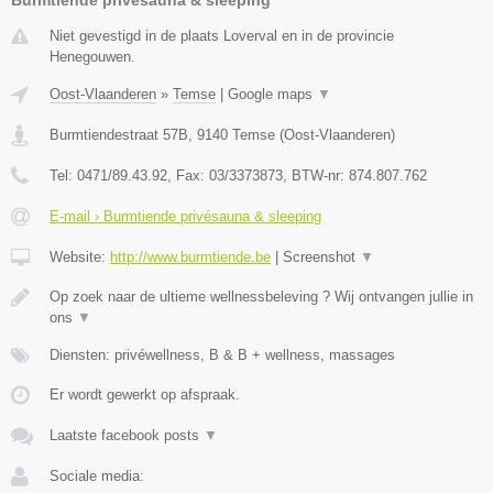
Burmtiende privésauna & sleeping
Niet gevestigd in de plaats Loverval en in de provincie
Henegouwen.
Oost-Vlaanderen
»
Temse
|
Google maps
▼
Burmtiendestraat 57B
,
9140
Temse
(
Oost-Vlaanderen
)
Tel:
0471/89.43.92
, Fax:
03/3373873
, BTW-nr:
874.807.762
E-mail › Burmtiende privésauna & sleeping
Website:
http://www.burmtiende.be
|
Screenshot
▼
Op zoek naar de ultieme wellnessbeleving ? Wij ontvangen jullie in
ons
▼
Diensten: privéwellness, B & B + wellness, massages
Er wordt gewerkt op afspraak.
Laatste facebook posts
▼
Sociale media: