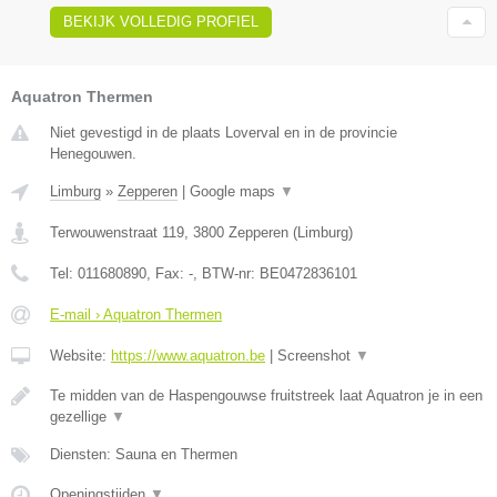
BEKIJK VOLLEDIG PROFIEL
Aquatron Thermen
Niet gevestigd in de plaats Loverval en in de provincie
Henegouwen.
Limburg
»
Zepperen
|
Google maps
▼
Terwouwenstraat 119
,
3800
Zepperen
(
Limburg
)
Tel:
011680890
, Fax:
-
, BTW-nr:
BE0472836101
E-mail › Aquatron Thermen
Website:
https://www.aquatron.be
|
Screenshot
▼
Te midden van de Haspengouwse fruitstreek laat Aquatron je in een
gezellige
▼
Diensten: Sauna en Thermen
Openingstijden
▼