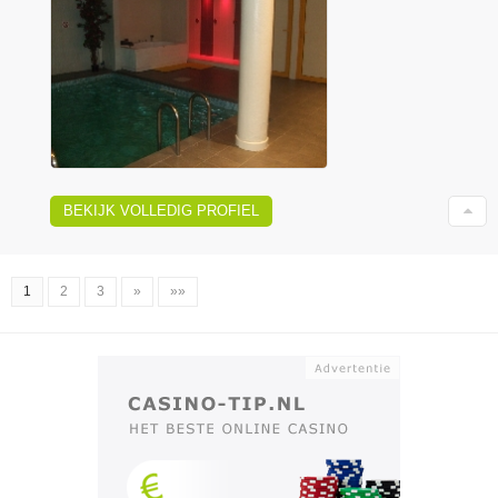
BEKIJK VOLLEDIG PROFIEL
1
2
3
»
»»