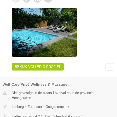
BEKIJK VOLLEDIG PROFIEL
Well-Care Privé Wellness & Massage
Niet gevestigd in de plaats Loverval en in de provincie
Henegouwen.
Limburg
»
Zutendaal
|
Google maps
▼
Kattestaartstraat 27
,
3690
Zutendaal
(
Limburg
)