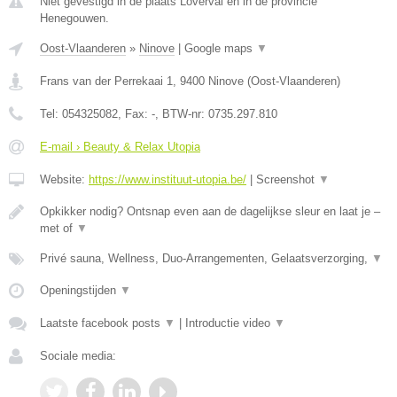
Niet gevestigd in de plaats Loverval en in de provincie
Henegouwen.
Oost-Vlaanderen
»
Ninove
|
Google maps
▼
Frans van der Perrekaai 1
,
9400
Ninove
(
Oost-Vlaanderen
)
Tel:
054325082
, Fax:
-
, BTW-nr:
0735.297.810
E-mail › Beauty & Relax Utopia
Website:
https://www.instituut-utopia.be/
|
Screenshot
▼
Opkikker nodig? Ontsnap even aan de dagelijkse sleur en laat je –
met of
▼
Privé sauna, Wellness, Duo-Arrangementen, Gelaatsverzorging,
▼
Openingstijden
▼
Laatste facebook posts
▼
|
Introductie video
▼
Sociale media: