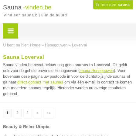
Ik heb een
sauna
Sauna
-vinden.be
Vind een sauna bij u in de buurt!
U bent nu hier:
Home
»
Henegouwen
»
Loverval
Sauna Loverval
Sauna-vinden.be bevat helaas nog geen
saunas in Loverval
. Dit geldt
ook voor de gehele provincie Henegouwen (
sauna Henegouwen
). Voer
bovenaan deze pagina uw postcode in voor de dichtstbijzijnde saunas of
ga naar
direct contact met saunas
om via één e-mail in contact te komen
met meerdere saunas tegelijk. Hieronder worden nu overige resultaten
getoond.
1
2
3
»
»»
Beauty & Relax Utopia