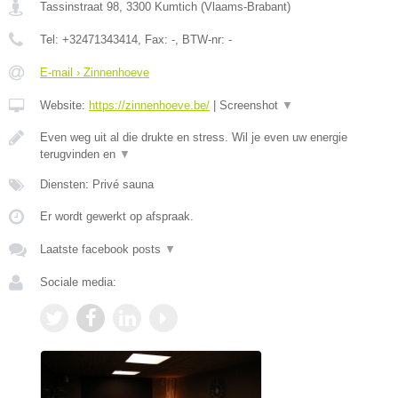
Tassinstraat 98
,
3300
Kumtich
(
Vlaams-Brabant
)
Tel:
+32471343414
, Fax:
-
, BTW-nr:
-
E-mail › Zinnenhoeve
Website:
https://zinnenhoeve.be/
|
Screenshot
▼
Even weg uit al die drukte en stress. Wil je even uw energie
terugvinden en
▼
Diensten: Privé sauna
Er wordt gewerkt op afspraak.
Laatste facebook posts
▼
Sociale media: