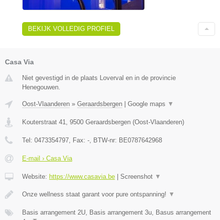
BEKIJK VOLLEDIG PROFIEL
Casa Via
Niet gevestigd in de plaats Loverval en in de provincie
Henegouwen.
Oost-Vlaanderen
»
Geraardsbergen
|
Google maps
▼
Kouterstraat 41
,
9500
Geraardsbergen
(
Oost-Vlaanderen
)
Tel:
0473354797
, Fax:
-
, BTW-nr:
BE0787642968
E-mail › Casa Via
Website:
https://www.casavia.be
|
Screenshot
▼
Onze wellness staat garant voor pure ontspanning!
▼
Basis arrangement 2U, Basis arrangement 3u, Basus arrangement