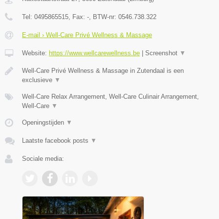
Tel:
0495865515
, Fax:
-
, BTW-nr:
0546.738.322
E-mail › Well-Care Privé Wellness & Massage
Website:
https://www.wellcarewellness.be
|
Screenshot
▼
Well-Care Privé Wellness & Massage in Zutendaal is een
exclusieve
▼
Well-Care Relax Arrangement, Well-Care Culinair Arrangement,
Well-Care
▼
Openingstijden
▼
Laatste facebook posts
▼
Sociale media: