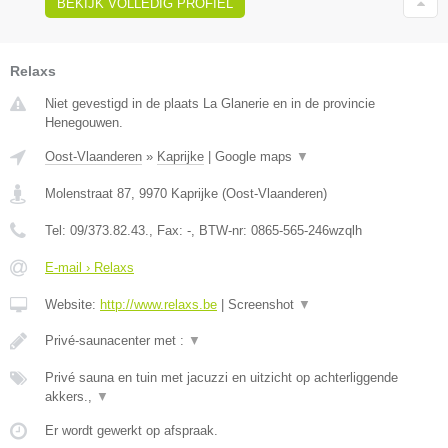
BEKIJK VOLLEDIG PROFIEL
Relaxs
Niet gevestigd in de plaats La Glanerie en in de provincie
Henegouwen.
Oost-Vlaanderen
»
Kaprijke
|
Google maps
▼
Molenstraat 87
,
9970
Kaprijke
(
Oost-Vlaanderen
)
Tel:
09/373.82.43.
, Fax:
-
, BTW-nr:
0865-565-246wzqlh
E-mail › Relaxs
Website:
http://www.relaxs.be
|
Screenshot
▼
Privé-saunacenter met :
▼
Privé sauna en tuin met jacuzzi en uitzicht op achterliggende
akkers.,
▼
Er wordt gewerkt op afspraak.