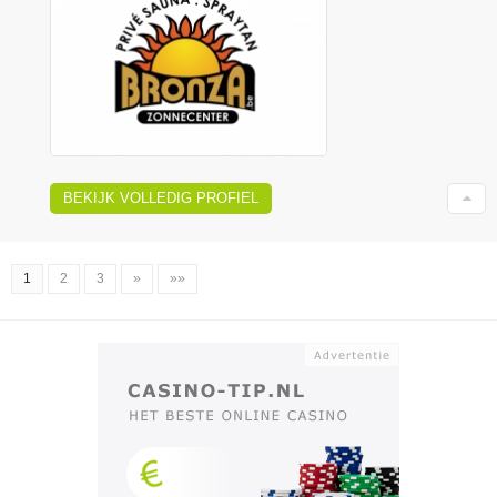
BEKIJK VOLLEDIG PROFIEL
1
2
3
»
»»