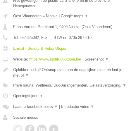
Niet gevestigd in de plaats La Glanerie en in de provincie
Henegouwen.
Oost-Vlaanderen
»
Ninove
|
Google maps
▼
Frans van der Perrekaai 1
,
9400
Ninove
(
Oost-Vlaanderen
)
Tel:
054325082
, Fax:
-
, BTW-nr:
0735.297.810
E-mail › Beauty & Relax Utopia
Website:
https://www.instituut-utopia.be/
|
Screenshot
▼
Opkikker nodig? Ontsnap even aan de dagelijkse sleur en laat je –
met of
▼
Privé sauna, Wellness, Duo-Arrangementen, Gelaatsverzorging,
▼
Openingstijden
▼
Laatste facebook posts
▼
|
Introductie video
▼
Sociale media: