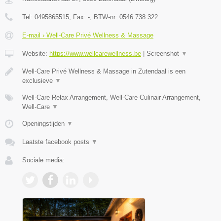
Tel:
0495865515
, Fax:
-
, BTW-nr:
0546.738.322
E-mail › Well-Care Privé Wellness & Massage
Website:
https://www.wellcarewellness.be
|
Screenshot
▼
Well-Care Privé Wellness & Massage in Zutendaal is een
exclusieve
▼
Well-Care Relax Arrangement, Well-Care Culinair Arrangement,
Well-Care
▼
Openingstijden
▼
Laatste facebook posts
▼
Sociale media: