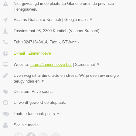
Niet gevestigd in de plaats La Glanerie en in de provincie
Henegouwen.
Vlaams-Brabant
»
Kumtich
|
Google maps
▼
Tassinstraat 98
,
3300
Kumtich
(
Vlaams-Brabant
)
Tel:
+32471343414
, Fax:
-
, BTW-nr:
-
E-mail › Zinnenhoeve
Website:
https://zinnenhoeve.be/
|
Screenshot
▼
Even weg uit al die drukte en stress. Wil je even uw energie
terugvinden en
▼
Diensten: Privé sauna
Er wordt gewerkt op afspraak.
Laatste facebook posts
▼
Sociale media: