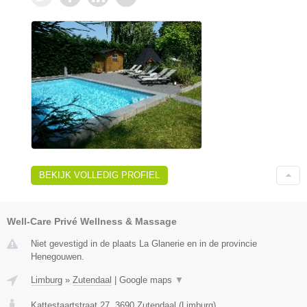
BEKIJK VOLLEDIG PROFIEL
Well-Care Privé Wellness & Massage
Niet gevestigd in de plaats La Glanerie en in de provincie
Henegouwen.
Limburg
»
Zutendaal
|
Google maps
▼
Kattestaartstraat 27
,
3690
Zutendaal
(
Limburg
)