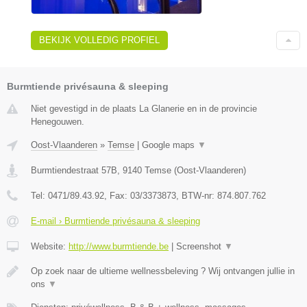
BEKIJK VOLLEDIG PROFIEL
Burmtiende privésauna & sleeping
Niet gevestigd in de plaats La Glanerie en in de provincie
Henegouwen.
Oost-Vlaanderen
»
Temse
|
Google maps
▼
Burmtiendestraat 57B
,
9140
Temse
(
Oost-Vlaanderen
)
Tel:
0471/89.43.92
, Fax:
03/3373873
, BTW-nr:
874.807.762
E-mail › Burmtiende privésauna & sleeping
Website:
http://www.burmtiende.be
|
Screenshot
▼
Op zoek naar de ultieme wellnessbeleving ? Wij ontvangen jullie in
ons
▼