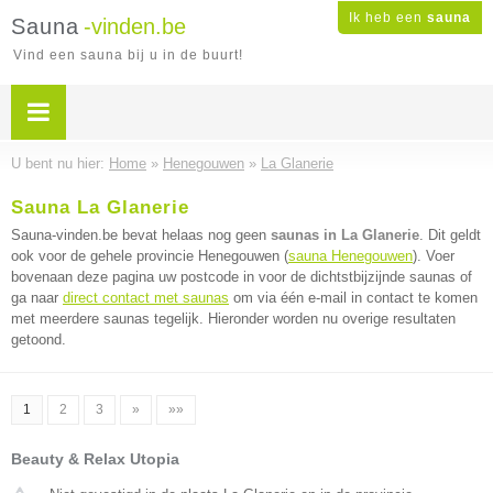
Ik heb een
sauna
Sauna
-vinden.be
Vind een sauna bij u in de buurt!
U bent nu hier:
Home
»
Henegouwen
»
La Glanerie
Sauna La Glanerie
Sauna-vinden.be bevat helaas nog geen
saunas in La Glanerie
. Dit geldt
ook voor de gehele provincie Henegouwen (
sauna Henegouwen
). Voer
bovenaan deze pagina uw postcode in voor de dichtstbijzijnde saunas of
ga naar
direct contact met saunas
om via één e-mail in contact te komen
met meerdere saunas tegelijk. Hieronder worden nu overige resultaten
getoond.
1
2
3
»
»»
Beauty & Relax Utopia