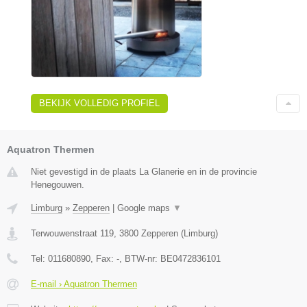
BEKIJK VOLLEDIG PROFIEL
Aquatron Thermen
Niet gevestigd in de plaats La Glanerie en in de provincie
Henegouwen.
Limburg
»
Zepperen
|
Google maps
▼
Terwouwenstraat 119
,
3800
Zepperen
(
Limburg
)
Tel:
011680890
, Fax:
-
, BTW-nr:
BE0472836101
E-mail › Aquatron Thermen