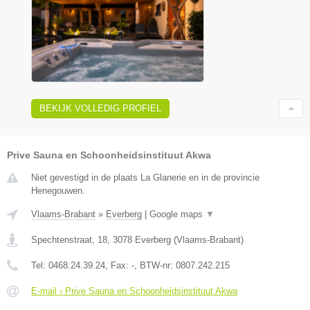
BEKIJK VOLLEDIG PROFIEL
Prive Sauna en Schoonheidsinstituut Akwa
Niet gevestigd in de plaats La Glanerie en in de provincie
Henegouwen.
Vlaams-Brabant
»
Everberg
|
Google maps
▼
Spechtenstraat, 18
,
3078
Everberg
(
Vlaams-Brabant
)
Tel:
0468.24.39.24
, Fax:
-
, BTW-nr:
0807.242.215
E-mail › Prive Sauna en Schoonheidsinstituut Akwa