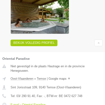
BEKIJK VOLLEDIG PROFIEL
Oriental Paradise
Niet gevestigd in de plaats Hautrage en in de provincie
Henegouwen.
Oost-Vlaanderen
»
Temse
|
Google maps
▼
Sint Jorisstraat 109
,
9140
Temse
(
Oost-Vlaanderen
)
Tel:
03/ 290 91 40
, Fax:
-
, BTW-nr:
BE 0472 627 748
E-mail › Oriental Paradise