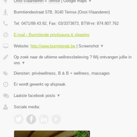
Oost-Vlaanderen
»
Temse
|
Google maps
▼
Burmtiendestraat 57B
,
9140
Temse
(
Oost-Vlaanderen
)
Tel:
0471/89.43.92
, Fax:
03/3373873
, BTW-nr:
874.807.762
E-mail › Burmtiende privésauna & sleeping
Website:
http://www.burmtiende.be
|
Screenshot
▼
Op zoek naar de ultieme wellnessbeleving ? Wij ontvangen jullie in
ons
▼
Diensten: privéwellness, B & B + wellness, massages
Er wordt gewerkt op afspraak.
Laatste facebook posts
▼
Sociale media: