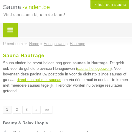
Ik heb een
sauna
Sauna
-vinden.be
Vind een sauna bij u in de buurt!
U bent nu hier:
Home
»
Henegouwen
»
Hautrage
Sauna Hautrage
Sauna-vinden.be bevat helaas nog geen
saunas in Hautrage
. Dit geldt
ook voor de gehele provincie Henegouwen (
sauna Henegouwen
). Voer
bovenaan deze pagina uw postcode in voor de dichtstbijzijnde saunas of
ga naar
direct contact met saunas
om via één e-mail in contact te komen
met meerdere saunas tegelijk. Hieronder worden nu overige resultaten
getoond.
1
2
3
»
»»
Beauty & Relax Utopia