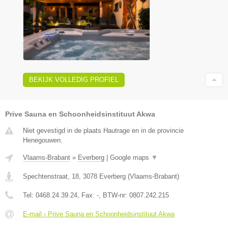
BEKIJK VOLLEDIG PROFIEL
Prive Sauna en Schoonheidsinstituut Akwa
Niet gevestigd in de plaats Hautrage en in de provincie
Henegouwen.
Vlaams-Brabant
»
Everberg
|
Google maps
▼
Spechtenstraat, 18
,
3078
Everberg
(
Vlaams-Brabant
)
Tel:
0468.24.39.24
, Fax:
-
, BTW-nr:
0807.242.215
E-mail › Prive Sauna en Schoonheidsinstituut Akwa