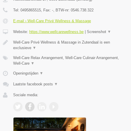
Tel:
0495865515
, Fax:
-
, BTW-nr:
0546.738.322
E-mail › Well-Care Privé Wellness & Massage
Website:
https://www.wellcarewellness.be
|
Screenshot
▼
Well-Care Privé Wellness & Massage in Zutendaal is een
exclusieve
▼
Well-Care Relax Arrangement, Well-Care Culinair Arrangement,
Well-Care
▼
Openingstijden
▼
Laatste facebook posts
▼
Sociale media: