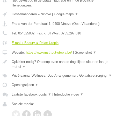
Niet gevestigd in de plaats Hautrage en in de provincie
Henegouwen.
Oost-Vlaanderen
»
Ninove
|
Google maps
▼
Frans van der Perrekaai 1
,
9400
Ninove
(
Oost-Vlaanderen
)
Tel:
054325082
, Fax:
-
, BTW-nr:
0735.297.810
E-mail › Beauty & Relax Utopia
Website:
https://www.instituut-utopia.be/
|
Screenshot
▼
Opkikker nodig? Ontsnap even aan de dagelijkse sleur en laat je –
met of
▼
Privé sauna, Wellness, Duo-Arrangementen, Gelaatsverzorging,
▼
Openingstijden
▼
Laatste facebook posts
▼
|
Introductie video
▼
Sociale media: