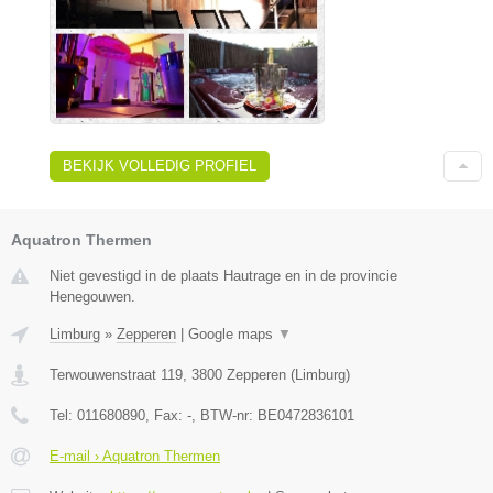
BEKIJK VOLLEDIG PROFIEL
Aquatron Thermen
Niet gevestigd in de plaats Hautrage en in de provincie
Henegouwen.
Limburg
»
Zepperen
|
Google maps
▼
Terwouwenstraat 119
,
3800
Zepperen
(
Limburg
)
Tel:
011680890
, Fax:
-
, BTW-nr:
BE0472836101
E-mail › Aquatron Thermen