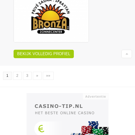
BEKIJK VOLLEDIG PROFIEL
1
2
3
»
»»