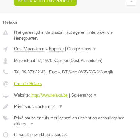
BEKIJK VOLLEDIG PROFIEL
Relaxs
Niet gevestigd in de plaats Hautrage en in de provincie
Henegouwen.
Oost-Vlaanderen
»
Kaprijke
|
Google maps
▼
Molenstraat 87
,
9970
Kaprijke
(
Oost-Vlaanderen
)
Tel:
09/373.82.43.
, Fax:
-
, BTW-nr:
0865-565-246wzqlh
E-mail › Relaxs
Website:
http://www.relaxs.be
|
Screenshot
▼
Privé-saunacenter met :
▼
Privé sauna en tuin met jacuzzi en uitzicht op achterliggende
akkers.,
▼
Er wordt gewerkt op afspraak.