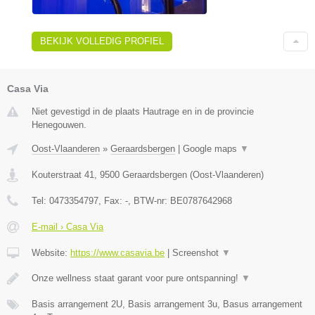
BEKIJK VOLLEDIG PROFIEL
Casa Via
Niet gevestigd in de plaats Hautrage en in de provincie
Henegouwen.
Oost-Vlaanderen
»
Geraardsbergen
|
Google maps
▼
Kouterstraat 41
,
9500
Geraardsbergen
(
Oost-Vlaanderen
)
Tel:
0473354797
, Fax:
-
, BTW-nr:
BE0787642968
E-mail › Casa Via
Website:
https://www.casavia.be
|
Screenshot
▼
Onze wellness staat garant voor pure ontspanning!
▼
Basis arrangement 2U, Basis arrangement 3u, Basus arrangement