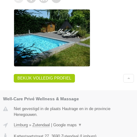
BEKIJK VOLLEDIG PROFIEL
Well-Care Privé Wellness & Massage
Niet gevestigd in de plaats Hautrage en in de provincie
Henegouwen.
Limburg
»
Zutendaal
|
Google maps
▼
Kattestaartstraat 27
,
3690
Zutendaal
(
Limburg
)