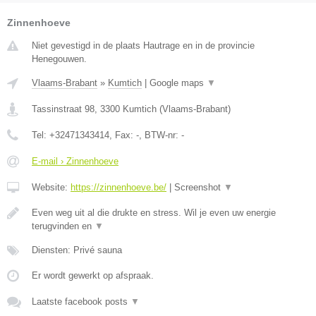
Zinnenhoeve
Niet gevestigd in de plaats Hautrage en in de provincie
Henegouwen.
Vlaams-Brabant
»
Kumtich
|
Google maps
▼
Tassinstraat 98
,
3300
Kumtich
(
Vlaams-Brabant
)
Tel:
+32471343414
, Fax:
-
, BTW-nr:
-
E-mail › Zinnenhoeve
Website:
https://zinnenhoeve.be/
|
Screenshot
▼
Even weg uit al die drukte en stress. Wil je even uw energie
terugvinden en
▼
Diensten: Privé sauna
Er wordt gewerkt op afspraak.
Laatste facebook posts
▼