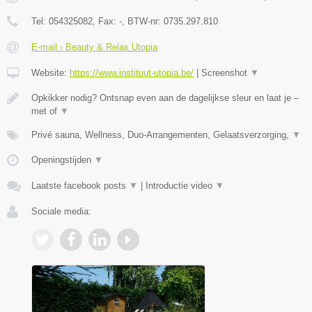
Tel:
054325082
, Fax:
-
, BTW-nr:
0735.297.810
E-mail › Beauty & Relax Utopia
Website:
https://www.instituut-utopia.be/
|
Screenshot
▼
Opkikker nodig? Ontsnap even aan de dagelijkse sleur en laat je –
met of
▼
Privé sauna, Wellness, Duo-Arrangementen, Gelaatsverzorging,
▼
Openingstijden
▼
Laatste facebook posts
▼
|
Introductie video
▼
Sociale media: