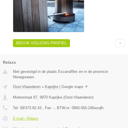
BEKIJK VOLLEDIG PROFIEL
Relaxs
Niet gevestigd in de plaats Escanaffles en in de provincie
Henegouwen.
Oost-Vlaanderen
»
Kaprijke
|
Google maps
▼
Molenstraat 87
,
9970
Kaprijke
(
Oost-Vlaanderen
)
Tel:
09/373.82.43.
, Fax:
-
, BTW-nr:
0865-565-246wzqlh
E-mail › Relaxs