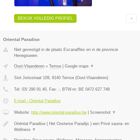
BEKIJK VOLLEDIG PROFIEL
Oriental Paradise
Niet gevestigd in de plaats Escanaffles en in de provincie
Henegouwen.
Oost-Vlaanderen
»
Temse
|
Google maps
▼
Sint Jorisstraat 109
,
9140
Temse
(
Oost-Vlaanderen
)
Tel:
03/ 290 91 40
, Fax:
-
, BTW-nr:
BE 0472 627 748
E-mail › Oriental Paradise
Website:
http://www.oriental-paradise.be
|
Screenshot
▼
Oriëntal Paradise ( Het Oosterse Paradijs ) een Privé sauna- en
Wellness
▼