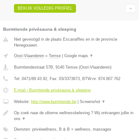
BEKIJK VOLLEDIG PROFIEL
Burmtiende privésauna & sleeping
Niet gevestigd in de plaats Escanaffles en in de provincie
Henegouwen.
Oost-Vlaanderen
»
Temse
|
Google maps
▼
Burmtiendestraat 57B
,
9140
Temse
(
Oost-Vlaanderen
)
Tel:
0471/89.43.92
, Fax:
03/3373873
, BTW-nr:
874.807.762
E-mail › Burmtiende privésauna & sleeping
Website:
http://www.burmtiende.be
|
Screenshot
▼
Op zoek naar de ultieme wellnessbeleving ? Wij ontvangen jullie in
ons
▼
Diensten: privéwellness, B & B + wellness, massages