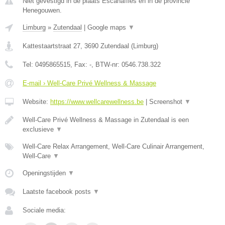
Niet gevestigd in de plaats Escanaffles en in de provincie
Henegouwen.
Limburg
»
Zutendaal
|
Google maps
▼
Kattestaartstraat 27
,
3690
Zutendaal
(
Limburg
)
Tel:
0495865515
, Fax:
-
, BTW-nr:
0546.738.322
E-mail › Well-Care Privé Wellness & Massage
Website:
https://www.wellcarewellness.be
|
Screenshot
▼
Well-Care Privé Wellness & Massage in Zutendaal is een
exclusieve
▼
Well-Care Relax Arrangement, Well-Care Culinair Arrangement,
Well-Care
▼
Openingstijden
▼
Laatste facebook posts
▼
Sociale media: