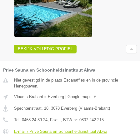
BEKIJK VOLLEDIG PROFIEL
Prive Sauna en Schoonheidsinstituut Akwa
Niet gevestigd in de plaats Escanaffles en in de provincie
Henegouwen.
Vlaams-Brabant
»
Everberg
|
Google maps
▼
Spechtenstraat, 18
,
3078
Everberg
(
Vlaams-Brabant
)
Tel:
0468.24.39.24
, Fax:
-
, BTW-nr:
0807.242.215
E-mail › Prive Sauna en Schoonheidsinstituut Akwa