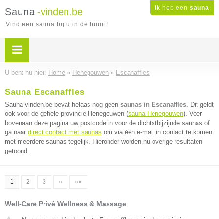
Ik heb een
sauna
Sauna
-vinden.be
Vind een sauna bij u in de buurt!
U bent nu hier:
Home
»
Henegouwen
»
Escanaffles
Sauna Escanaffles
Sauna-vinden.be bevat helaas nog geen
saunas in Escanaffles
. Dit geldt
ook voor de gehele provincie Henegouwen (
sauna Henegouwen
). Voer
bovenaan deze pagina uw postcode in voor de dichtstbijzijnde saunas of
ga naar
direct contact met saunas
om via één e-mail in contact te komen
met meerdere saunas tegelijk. Hieronder worden nu overige resultaten
getoond.
1
2
3
»
»»
Well-Care Privé Wellness & Massage