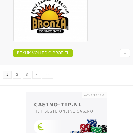
BEKIJK VOLLEDIG PROFIEL
1
2
3
»
»»