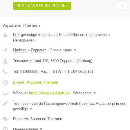
BEKIJK VOLLEDIG PROFIEL
Aquatron Thermen
Niet gevestigd in de plaats Escanaffles en in de provincie
Henegouwen.
Limburg
»
Zepperen
|
Google maps
▼
Terwouwenstraat 119
,
3800
Zepperen
(
Limburg
)
Tel:
011680890
, Fax:
-
, BTW-nr:
BE0472836101
E-mail › Aquatron Thermen
Website:
https://www.aquatron.be
|
Screenshot
▼
Te midden van de Haspengouwse fruitstreek laat Aquatron je in een
gezellige
▼
Diensten: Sauna en Thermen
Openingstijden
▼