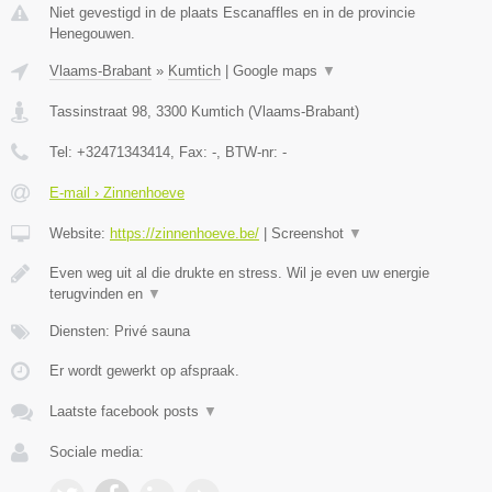
Niet gevestigd in de plaats Escanaffles en in de provincie
Henegouwen.
Vlaams-Brabant
»
Kumtich
|
Google maps
▼
Tassinstraat 98
,
3300
Kumtich
(
Vlaams-Brabant
)
Tel:
+32471343414
, Fax:
-
, BTW-nr:
-
E-mail › Zinnenhoeve
Website:
https://zinnenhoeve.be/
|
Screenshot
▼
Even weg uit al die drukte en stress. Wil je even uw energie
terugvinden en
▼
Diensten: Privé sauna
Er wordt gewerkt op afspraak.
Laatste facebook posts
▼
Sociale media: