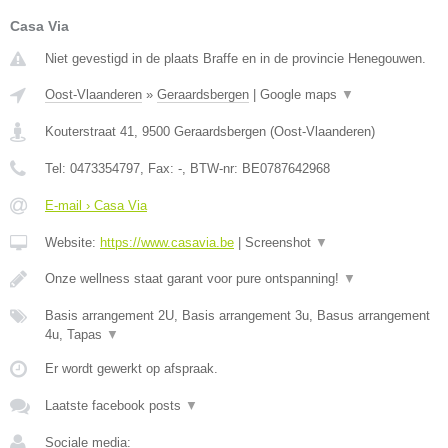
Casa Via
Niet gevestigd in de plaats Braffe en in de provincie Henegouwen.
Oost-Vlaanderen
»
Geraardsbergen
|
Google maps
▼
Kouterstraat 41
,
9500
Geraardsbergen
(
Oost-Vlaanderen
)
Tel:
0473354797
, Fax:
-
, BTW-nr:
BE0787642968
E-mail › Casa Via
Website:
https://www.casavia.be
|
Screenshot
▼
Onze wellness staat garant voor pure ontspanning!
▼
Basis arrangement 2U, Basis arrangement 3u, Basus arrangement
4u, Tapas
▼
Er wordt gewerkt op afspraak.
Laatste facebook posts
▼
Sociale media: