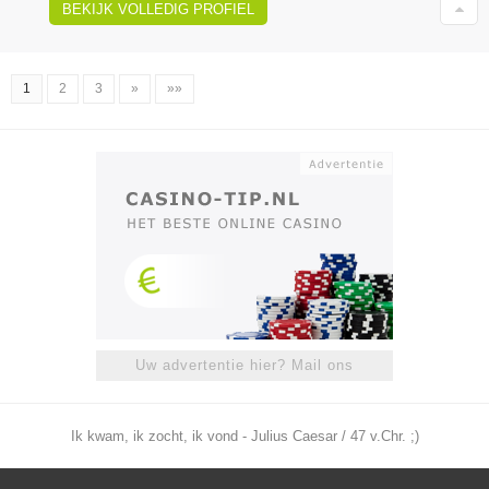
BEKIJK VOLLEDIG PROFIEL
1
2
3
»
»»
Uw advertentie hier? Mail ons
Ik kwam, ik zocht, ik vond - Julius Caesar / 47 v.Chr. ;)