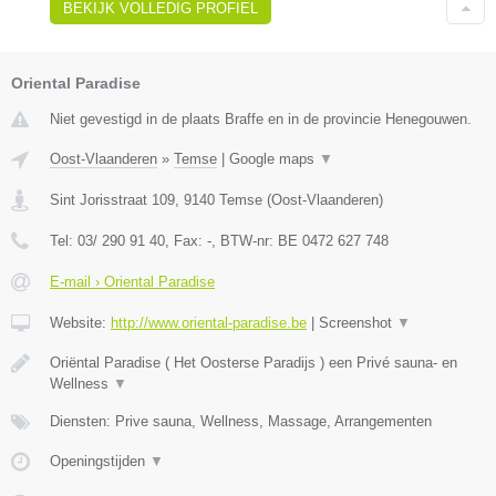
BEKIJK VOLLEDIG PROFIEL
Oriental Paradise
Niet gevestigd in de plaats Braffe en in de provincie Henegouwen.
Oost-Vlaanderen
»
Temse
|
Google maps
▼
Sint Jorisstraat 109
,
9140
Temse
(
Oost-Vlaanderen
)
Tel:
03/ 290 91 40
, Fax:
-
, BTW-nr:
BE 0472 627 748
E-mail › Oriental Paradise
Website:
http://www.oriental-paradise.be
|
Screenshot
▼
Oriëntal Paradise ( Het Oosterse Paradijs ) een Privé sauna- en
Wellness
▼
Diensten: Prive sauna, Wellness, Massage, Arrangementen
Openingstijden
▼