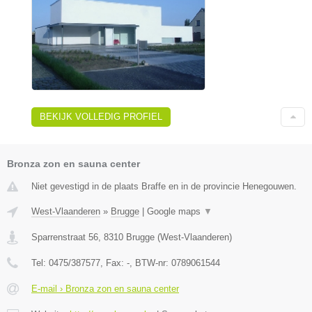
BEKIJK VOLLEDIG PROFIEL
Bronza zon en sauna center
Niet gevestigd in de plaats Braffe en in de provincie Henegouwen.
West-Vlaanderen
»
Brugge
|
Google maps
▼
Sparrenstraat 56
,
8310
Brugge
(
West-Vlaanderen
)
Tel:
0475/387577
, Fax:
-
, BTW-nr:
0789061544
E-mail › Bronza zon en sauna center