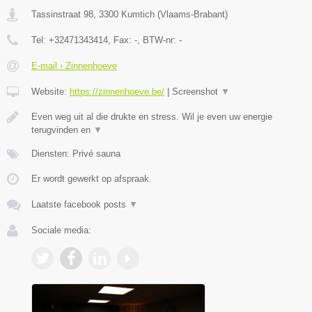
Tassinstraat 98
,
3300
Kumtich
(
Vlaams-Brabant
)
Tel:
+32471343414
, Fax:
-
, BTW-nr:
-
E-mail › Zinnenhoeve
Website:
https://zinnenhoeve.be/
|
Screenshot
▼
Even weg uit al die drukte en stress. Wil je even uw energie
terugvinden en
▼
Diensten: Privé sauna
Er wordt gewerkt op afspraak.
Laatste facebook posts
▼
Sociale media: