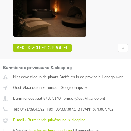
BEKIJK VOLLEDIG PROFIEL
Burmtiende privésauna & sleeping
Niet gevestigd in de plaats Braffe en in de provincie Henegouwen.
Oost-Vlaanderen
»
Temse
|
Google maps
▼
Burmtiendestraat 57B
,
9140
Temse
(
Oost-Vlaanderen
)
Tel:
0471/89.43.92
, Fax:
03/3373873
, BTW-nr:
874.807.762
E-mail › Burmtiende privésauna & sleeping
Website:
http://www.burmtiende.be
|
Screenshot
▼