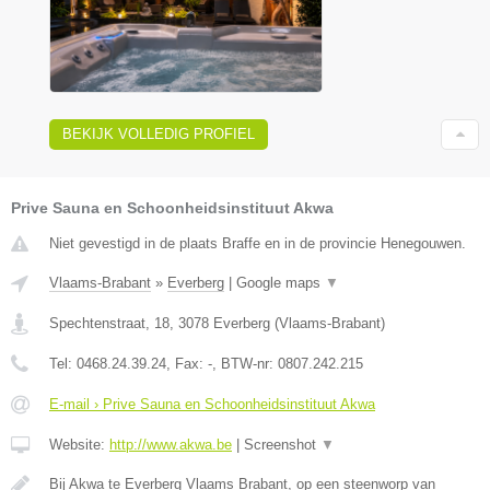
BEKIJK VOLLEDIG PROFIEL
Prive Sauna en Schoonheidsinstituut Akwa
Niet gevestigd in de plaats Braffe en in de provincie Henegouwen.
Vlaams-Brabant
»
Everberg
|
Google maps
▼
Spechtenstraat, 18
,
3078
Everberg
(
Vlaams-Brabant
)
Tel:
0468.24.39.24
, Fax:
-
, BTW-nr:
0807.242.215
E-mail › Prive Sauna en Schoonheidsinstituut Akwa
Website:
http://www.akwa.be
|
Screenshot
▼
Bij Akwa te Everberg Vlaams Brabant, op een steenworp van