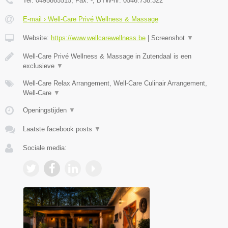
Tel:
0495865515
, Fax:
-
, BTW-nr:
0546.738.322
E-mail › Well-Care Privé Wellness & Massage
Website:
https://www.wellcarewellness.be
|
Screenshot
▼
Well-Care Privé Wellness & Massage in Zutendaal is een
exclusieve
▼
Well-Care Relax Arrangement, Well-Care Culinair Arrangement,
Well-Care
▼
Openingstijden
▼
Laatste facebook posts
▼
Sociale media: