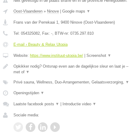
Niet gevestigd in de plaats Braffe en in de provincie Henegouwen.
Oost-Vlaanderen
»
Ninove
|
Google maps
▼
Frans van der Perrekaai 1
,
9400
Ninove
(
Oost-Vlaanderen
)
Tel:
054325082
, Fax:
-
, BTW-nr:
0735.297.810
E-mail › Beauty & Relax Utopia
Website:
https://www.instituut-utopia.be/
|
Screenshot
▼
Opkikker nodig? Ontsnap even aan de dagelijkse sleur en laat je –
met of
▼
Privé sauna, Wellness, Duo-Arrangementen, Gelaatsverzorging,
▼
Openingstijden
▼
Laatste facebook posts
▼
|
Introductie video
▼
Sociale media: