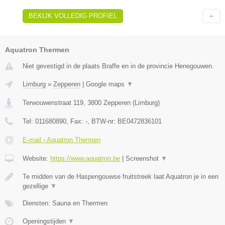
BEKIJK VOLLEDIG PROFIEL
Aquatron Thermen
Niet gevestigd in de plaats Braffe en in de provincie Henegouwen.
Limburg
»
Zepperen
|
Google maps
▼
Terwouwenstraat 119
,
3800
Zepperen
(
Limburg
)
Tel:
011680890
, Fax:
-
, BTW-nr:
BE0472836101
E-mail › Aquatron Thermen
Website:
https://www.aquatron.be
|
Screenshot
▼
Te midden van de Haspengouwse fruitstreek laat Aquatron je in een
gezellige
▼
Diensten: Sauna en Thermen
Openingstijden
▼