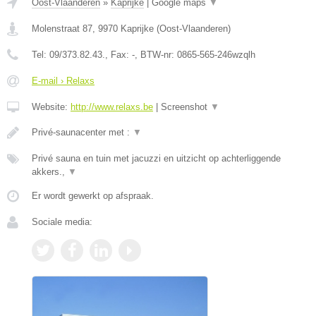
Oost-Vlaanderen
»
Kaprijke
|
Google maps
▼
Molenstraat 87
,
9970
Kaprijke
(
Oost-Vlaanderen
)
Tel:
09/373.82.43.
, Fax:
-
, BTW-nr:
0865-565-246wzqlh
E-mail › Relaxs
Website:
http://www.relaxs.be
|
Screenshot
▼
Privé-saunacenter met :
▼
Privé sauna en tuin met jacuzzi en uitzicht op achterliggende
akkers.,
▼
Er wordt gewerkt op afspraak.
Sociale media: