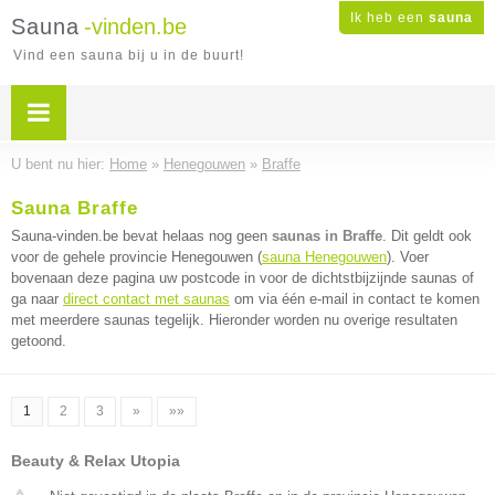
Ik heb een
sauna
Sauna
-vinden.be
Vind een sauna bij u in de buurt!
U bent nu hier:
Home
»
Henegouwen
»
Braffe
Sauna Braffe
Sauna-vinden.be bevat helaas nog geen
saunas in Braffe
. Dit geldt ook
voor de gehele provincie Henegouwen (
sauna Henegouwen
). Voer
bovenaan deze pagina uw postcode in voor de dichtstbijzijnde saunas of
ga naar
direct contact met saunas
om via één e-mail in contact te komen
met meerdere saunas tegelijk. Hieronder worden nu overige resultaten
getoond.
1
2
3
»
»»
Beauty & Relax Utopia