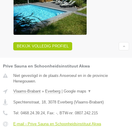
BEKIJK VOLLEDIG PROFIEL
Prive Sauna en Schoonheidsinstituut Akwa
Niet gevestigd in de plaats Anseroeul en in de provincie
Henegouwen.
Vlaams-Brabant
»
Everberg
|
Google maps
▼
Spechtenstraat, 18
,
3078
Everberg
(
Vlaams-Brabant
)
Tel:
0468.24.39.24
, Fax:
-
, BTW-nr:
0807.242.215
E-mail › Prive Sauna en Schoonheidsinstituut Akwa