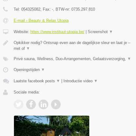
Tel:
054325082
, Fax:
-
, BTW-nr:
0735.297.810
E-mail › Beauty & Relax Utopia
Website:
https://www.instituut-utopia.be/
|
Screenshot
▼
Opkikker nodig? Ontsnap even aan de dagelijkse sleur en laat je –
met of
▼
Privé sauna, Wellness, Duo-Arrangementen, Gelaatsverzorging,
▼
Openingstijden
▼
Laatste facebook posts
▼
|
Introductie video
▼
Sociale media: