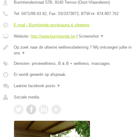
Burmtiendestraat 57B
,
9140
Temse
(
Oost-Vlaanderen
)
Tel:
0471/89.43.92
, Fax:
03/3373873
, BTW-nr:
874.807.762
E-mail › Burmtiende privésauna & sleeping
Website:
http://www.burmtiende.be
|
Screenshot
▼
Op zoek naar de ultieme wellnessbeleving ? Wij ontvangen jullie in
ons
▼
Diensten: privéwellness, B & B + wellness, massages
Er wordt gewerkt op afspraak.
Laatste facebook posts
▼
Sociale media: