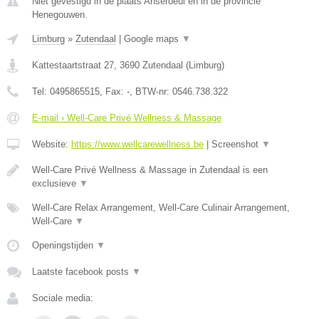
Niet gevestigd in de plaats Anseroeul en in de provincie
Henegouwen.
Limburg
»
Zutendaal
|
Google maps
▼
Kattestaartstraat 27
,
3690
Zutendaal
(
Limburg
)
Tel:
0495865515
, Fax:
-
, BTW-nr:
0546.738.322
E-mail › Well-Care Privé Wellness & Massage
Website:
https://www.wellcarewellness.be
|
Screenshot
▼
Well-Care Privé Wellness & Massage in Zutendaal is een
exclusieve
▼
Well-Care Relax Arrangement, Well-Care Culinair Arrangement,
Well-Care
▼
Openingstijden
▼
Laatste facebook posts
▼
Sociale media: