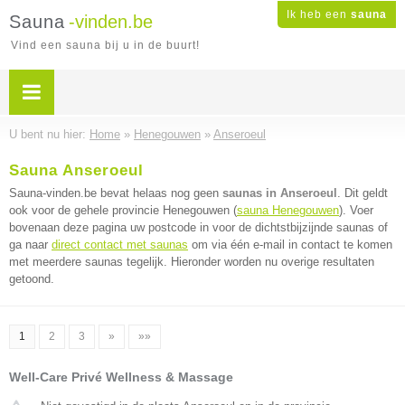
Ik heb een
sauna
Sauna
-vinden.be
Vind een sauna bij u in de buurt!
U bent nu hier:
Home
»
Henegouwen
»
Anseroeul
Sauna Anseroeul
Sauna-vinden.be bevat helaas nog geen
saunas in Anseroeul
. Dit geldt
ook voor de gehele provincie Henegouwen (
sauna Henegouwen
). Voer
bovenaan deze pagina uw postcode in voor de dichtstbijzijnde saunas of
ga naar
direct contact met saunas
om via één e-mail in contact te komen
met meerdere saunas tegelijk. Hieronder worden nu overige resultaten
getoond.
1
2
3
»
»»
Well-Care Privé Wellness & Massage