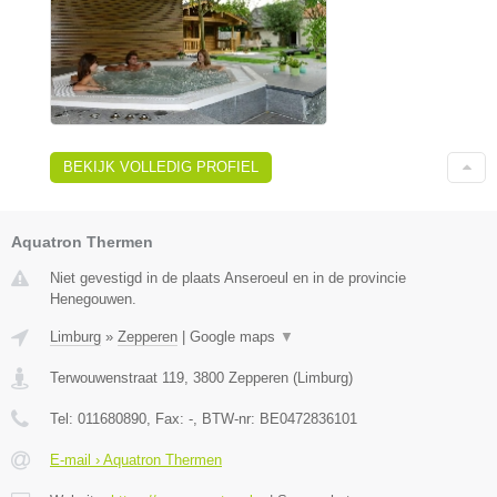
BEKIJK VOLLEDIG PROFIEL
Aquatron Thermen
Niet gevestigd in de plaats Anseroeul en in de provincie
Henegouwen.
Limburg
»
Zepperen
|
Google maps
▼
Terwouwenstraat 119
,
3800
Zepperen
(
Limburg
)
Tel:
011680890
, Fax:
-
, BTW-nr:
BE0472836101
E-mail › Aquatron Thermen