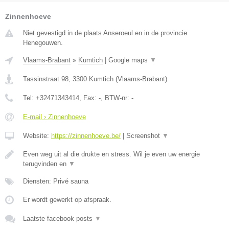
Zinnenhoeve
Niet gevestigd in de plaats Anseroeul en in de provincie
Henegouwen.
Vlaams-Brabant
»
Kumtich
|
Google maps
▼
Tassinstraat 98
,
3300
Kumtich
(
Vlaams-Brabant
)
Tel:
+32471343414
, Fax:
-
, BTW-nr:
-
E-mail › Zinnenhoeve
Website:
https://zinnenhoeve.be/
|
Screenshot
▼
Even weg uit al die drukte en stress. Wil je even uw energie
terugvinden en
▼
Diensten: Privé sauna
Er wordt gewerkt op afspraak.
Laatste facebook posts
▼