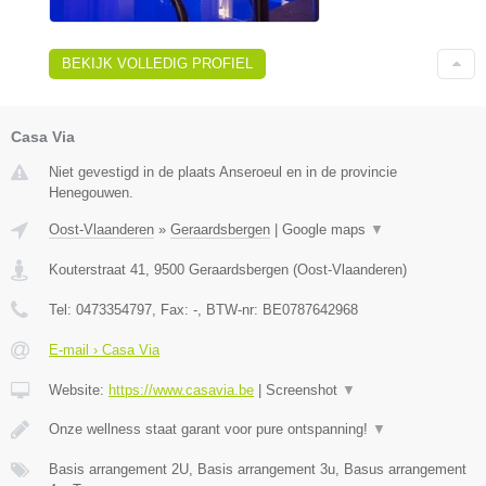
BEKIJK VOLLEDIG PROFIEL
Casa Via
Niet gevestigd in de plaats Anseroeul en in de provincie
Henegouwen.
Oost-Vlaanderen
»
Geraardsbergen
|
Google maps
▼
Kouterstraat 41
,
9500
Geraardsbergen
(
Oost-Vlaanderen
)
Tel:
0473354797
, Fax:
-
, BTW-nr:
BE0787642968
E-mail › Casa Via
Website:
https://www.casavia.be
|
Screenshot
▼
Onze wellness staat garant voor pure ontspanning!
▼
Basis arrangement 2U, Basis arrangement 3u, Basus arrangement