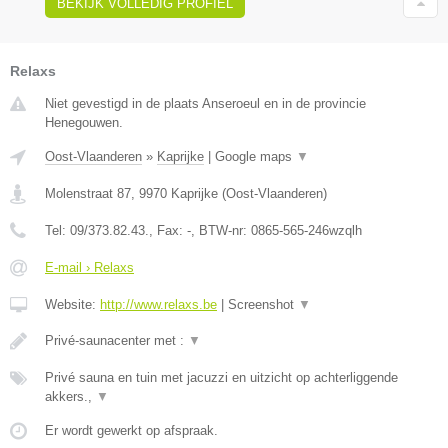
BEKIJK VOLLEDIG PROFIEL
Relaxs
Niet gevestigd in de plaats Anseroeul en in de provincie
Henegouwen.
Oost-Vlaanderen
»
Kaprijke
|
Google maps
▼
Molenstraat 87
,
9970
Kaprijke
(
Oost-Vlaanderen
)
Tel:
09/373.82.43.
, Fax:
-
, BTW-nr:
0865-565-246wzqlh
E-mail › Relaxs
Website:
http://www.relaxs.be
|
Screenshot
▼
Privé-saunacenter met :
▼
Privé sauna en tuin met jacuzzi en uitzicht op achterliggende
akkers.,
▼
Er wordt gewerkt op afspraak.