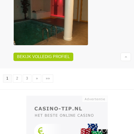
BEKIJK VOLLEDIG PROFIEL
1
2
3
»
»»