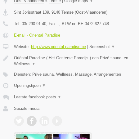
Oost-Vlaanderen
»
Temse
|
Google maps
▼
Sint Jorisstraat 109
,
9140
Temse
(
Oost-Vlaanderen
)
Tel:
03/ 290 91 40
, Fax:
-
, BTW-nr:
BE 0472 627 748
E-mail › Oriental Paradise
Website:
http://www.oriental-paradise.be
|
Screenshot
▼
Oriëntal Paradise ( Het Oosterse Paradijs ) een Privé sauna- en
Wellness
▼
Diensten: Prive sauna, Wellness, Massage, Arrangementen
Openingstijden
▼
Laatste facebook posts
▼
Sociale media: