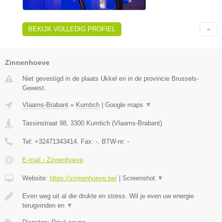
BEKIJK VOLLEDIG PROFIEL
Zinnenhoeve
Niet gevestigd in de plaats Ukkel en in de provincie Brussels-
Gewest.
Vlaams-Brabant
»
Kumtich
|
Google maps
▼
Tassinstraat 98
,
3300
Kumtich
(
Vlaams-Brabant
)
Tel:
+32471343414
, Fax:
-
, BTW-nr:
-
E-mail › Zinnenhoeve
Website:
https://zinnenhoeve.be/
|
Screenshot
▼
Even weg uit al die drukte en stress. Wil je even uw energie
terugvinden en
▼