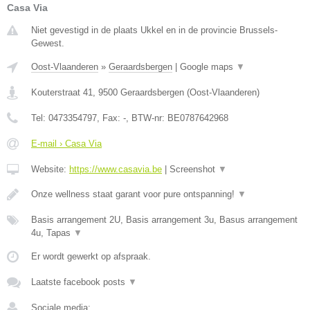
Casa Via
Niet gevestigd in de plaats Ukkel en in de provincie Brussels-
Gewest.
Oost-Vlaanderen
»
Geraardsbergen
|
Google maps
▼
Kouterstraat 41
,
9500
Geraardsbergen
(
Oost-Vlaanderen
)
Tel:
0473354797
, Fax:
-
, BTW-nr:
BE0787642968
E-mail › Casa Via
Website:
https://www.casavia.be
|
Screenshot
▼
Onze wellness staat garant voor pure ontspanning!
▼
Basis arrangement 2U, Basis arrangement 3u, Basus arrangement
4u, Tapas
▼
Er wordt gewerkt op afspraak.
Laatste facebook posts
▼
Sociale media: