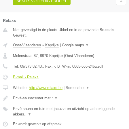
BEKIJK VOLLEDIG PROFIEL
Relaxs
Niet gevestigd in de plaats Ukkel en in de provincie Brussels-
Gewest.
Oost-Vlaanderen
»
Kaprijke
|
Google maps
▼
Molenstraat 87
,
9970
Kaprijke
(
Oost-Vlaanderen
)
Tel:
09/373.82.43.
, Fax:
-
, BTW-nr:
0865-565-246wzqlh
E-mail › Relaxs
Website:
http://www.relaxs.be
|
Screenshot
▼
Privé-saunacenter met :
▼
Privé sauna en tuin met jacuzzi en uitzicht op achterliggende
akkers.,
▼
Er wordt gewerkt op afspraak.