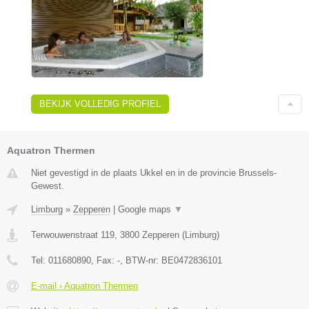
BEKIJK VOLLEDIG PROFIEL
Aquatron Thermen
Niet gevestigd in de plaats Ukkel en in de provincie Brussels-
Gewest.
Limburg
»
Zepperen
|
Google maps
▼
Terwouwenstraat 119
,
3800
Zepperen
(
Limburg
)
Tel:
011680890
, Fax:
-
, BTW-nr:
BE0472836101
E-mail › Aquatron Thermen