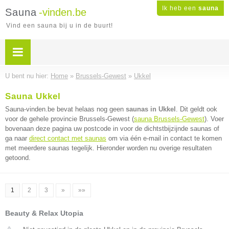
Ik heb een
sauna
Sauna
-vinden.be
Vind een sauna bij u in de buurt!
U bent nu hier:
Home
»
Brussels-Gewest
»
Ukkel
Sauna Ukkel
Sauna-vinden.be bevat helaas nog geen
saunas in Ukkel
. Dit geldt ook
voor de gehele provincie Brussels-Gewest (
sauna Brussels-Gewest
). Voer
bovenaan deze pagina uw postcode in voor de dichtstbijzijnde saunas of
ga naar
direct contact met saunas
om via één e-mail in contact te komen
met meerdere saunas tegelijk. Hieronder worden nu overige resultaten
getoond.
1
2
3
»
»»
Beauty & Relax Utopia