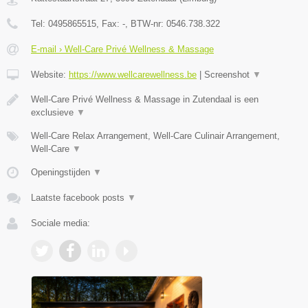
Tel:
0495865515
, Fax:
-
, BTW-nr:
0546.738.322
E-mail › Well-Care Privé Wellness & Massage
Website:
https://www.wellcarewellness.be
|
Screenshot
▼
Well-Care Privé Wellness & Massage in Zutendaal is een
exclusieve
▼
Well-Care Relax Arrangement, Well-Care Culinair Arrangement,
Well-Care
▼
Openingstijden
▼
Laatste facebook posts
▼
Sociale media: