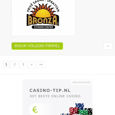
BEKIJK VOLLEDIG PROFIEL
1
2
3
»
»»