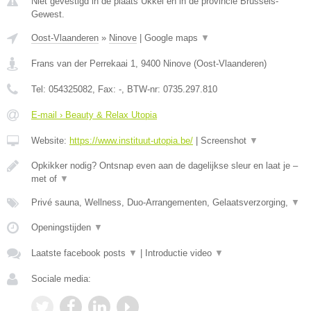
Niet gevestigd in de plaats Ukkel en in de provincie Brussels-
Gewest.
Oost-Vlaanderen
»
Ninove
|
Google maps
▼
Frans van der Perrekaai 1
,
9400
Ninove
(
Oost-Vlaanderen
)
Tel:
054325082
, Fax:
-
, BTW-nr:
0735.297.810
E-mail › Beauty & Relax Utopia
Website:
https://www.instituut-utopia.be/
|
Screenshot
▼
Opkikker nodig? Ontsnap even aan de dagelijkse sleur en laat je –
met of
▼
Privé sauna, Wellness, Duo-Arrangementen, Gelaatsverzorging,
▼
Openingstijden
▼
Laatste facebook posts
▼
|
Introductie video
▼
Sociale media: