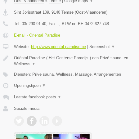
Oost-Vlaanderen
»
Temse
|
Google maps
▼
Sint Jorisstraat 109
,
9140
Temse
(
Oost-Vlaanderen
)
Tel:
03/ 290 91 40
, Fax:
-
, BTW-nr:
BE 0472 627 748
E-mail › Oriental Paradise
Website:
http://www.oriental-paradise.be
|
Screenshot
▼
Oriëntal Paradise ( Het Oosterse Paradijs ) een Privé sauna- en
Wellness
▼
Diensten: Prive sauna, Wellness, Massage, Arrangementen
Openingstijden
▼
Laatste facebook posts
▼
Sociale media: