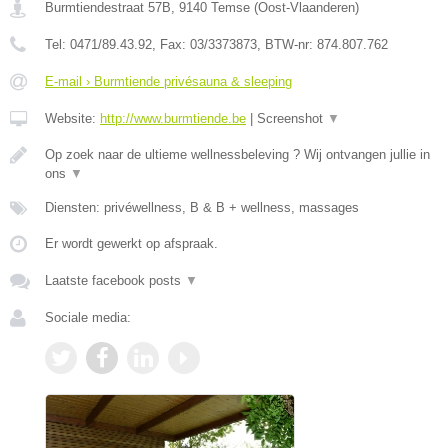
Burmtiendestraat 57B
,
9140
Temse
(
Oost-Vlaanderen
)
Tel:
0471/89.43.92
, Fax:
03/3373873
, BTW-nr:
874.807.762
E-mail › Burmtiende privésauna & sleeping
Website:
http://www.burmtiende.be
|
Screenshot
▼
Op zoek naar de ultieme wellnessbeleving ? Wij ontvangen jullie in
ons
▼
Diensten: privéwellness, B & B + wellness, massages
Er wordt gewerkt op afspraak.
Laatste facebook posts
▼
Sociale media: