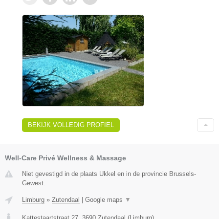
BEKIJK VOLLEDIG PROFIEL
Well-Care Privé Wellness & Massage
Niet gevestigd in de plaats Ukkel en in de provincie Brussels-
Gewest.
Limburg
»
Zutendaal
|
Google maps
▼
Kattestaartstraat 27
,
3690
Zutendaal
(
Limburg
)