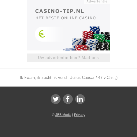
Uw advertentie hier? Mail ons
Ik kwam, ik zocht, ik vond - Julius Caesar / 47 v.Chr. ;)
©
JBB Media
|
Privacy