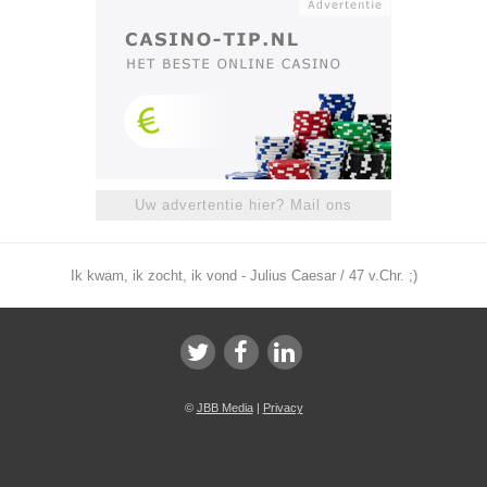
Uw advertentie hier? Mail ons
Ik kwam, ik zocht, ik vond - Julius Caesar / 47 v.Chr. ;)
©
JBB Media
|
Privacy