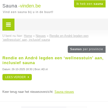
Ik heb een
sauna
Sauna
-vinden.be
Vind een sauna bij u in de buurt!
U bent nu hier:
Home
»
Nieuws
»
Rendie en André legden een
‘wellnesstuin’ aan, inclusief sauna
Saunas
per provincie
Rendie en André legden een ‘wellnesstuin’ aan,
inclusief sauna
Datum:
26-10-2025 18:30
| Bron: AD.nl
LEES VERDER
Keer terug naar het nieuwsoverzicht:
Sauna nieuws