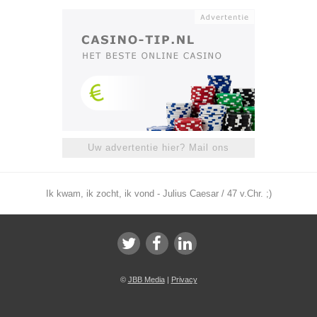
Uw advertentie hier? Mail ons
Ik kwam, ik zocht, ik vond - Julius Caesar / 47 v.Chr. ;)
©
JBB Media
|
Privacy