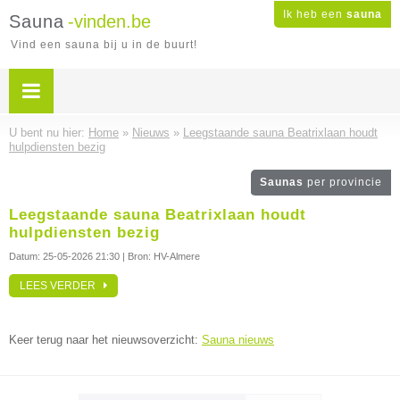
Ik heb een
sauna
Sauna
-vinden.be
Vind een sauna bij u in de buurt!
U bent nu hier:
Home
»
Nieuws
»
Leegstaande sauna Beatrixlaan houdt
hulpdiensten bezig
Saunas
per provincie
Leegstaande sauna Beatrixlaan houdt
hulpdiensten bezig
Datum:
25-05-2026 21:30
| Bron: HV-Almere
LEES VERDER
Keer terug naar het nieuwsoverzicht:
Sauna nieuws