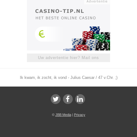
Uw advertentie hier? Mail ons
Ik kwam, ik zocht, ik vond - Julius Caesar / 47 v.Chr. ;)
©
JBB Media
|
Privacy