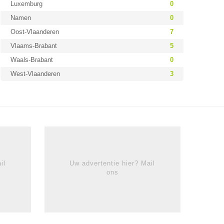
Luxemburg
0
Namen
0
Oost-Vlaanderen
7
Vlaams-Brabant
5
Waals-Brabant
0
West-Vlaanderen
3
il
Uw advertentie hier? Mail
ons