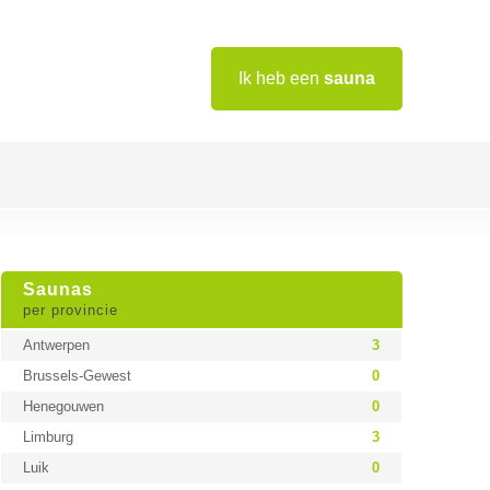
Ik heb een
sauna
Saunas
per provincie
Antwerpen
3
Brussels-Gewest
0
Henegouwen
0
Limburg
3
Luik
0