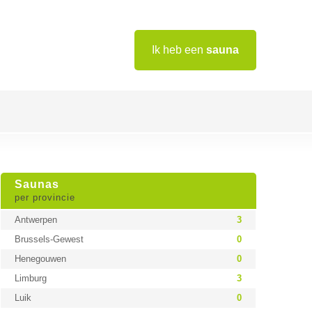
Ik heb een
sauna
Saunas
per provincie
Antwerpen
3
Brussels-Gewest
0
Henegouwen
0
Limburg
3
Luik
0