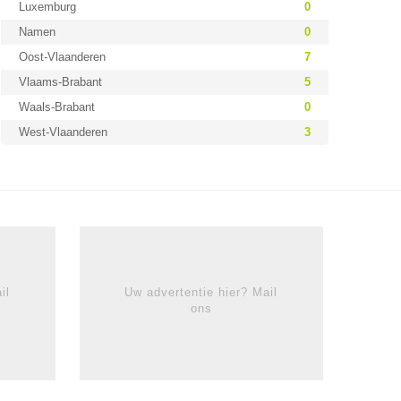
Luxemburg
0
Namen
0
Oost-Vlaanderen
7
Vlaams-Brabant
5
Waals-Brabant
0
West-Vlaanderen
3
il
Uw advertentie hier? Mail
ons