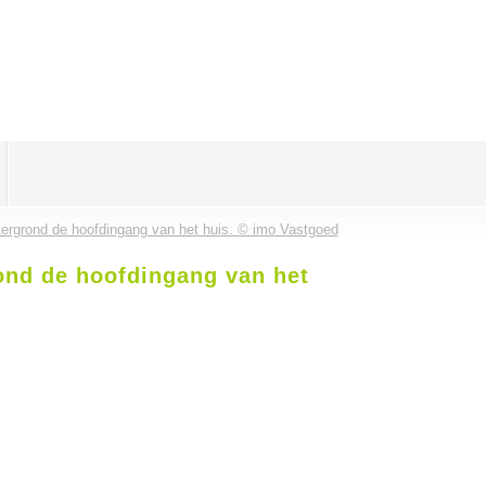
tergrond de hoofdingang van het huis. © imo Vastgoed
ond de hoofdingang van het