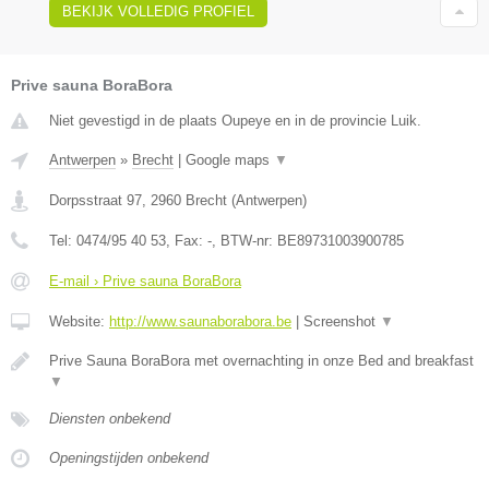
BEKIJK VOLLEDIG PROFIEL
Prive sauna BoraBora
Niet gevestigd in de plaats Oupeye en in de provincie Luik.
Antwerpen
»
Brecht
|
Google maps
▼
Dorpsstraat 97
,
2960
Brecht
(
Antwerpen
)
Tel:
0474/95 40 53
, Fax:
-
, BTW-nr:
BE89731003900785
E-mail › Prive sauna BoraBora
Website:
http://www.saunaborabora.be
|
Screenshot
▼
Prive Sauna BoraBora met overnachting in onze Bed and breakfast
▼
Diensten onbekend
Openingstijden onbekend