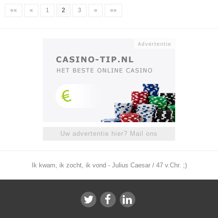
««
«
1
2
3
»
»»
Uw advertentie hier? Mail ons
Ik kwam, ik zocht, ik vond - Julius Caesar / 47 v.Chr. ;)