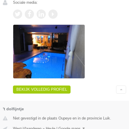
Sociale media:
BEKIJK VOLLEDIG PROFIEL
't dolfijntje
Niet gevestigd in de plaats Oupeye en in de provincie Luik.
West-Vlaanderen
»
Heule
|
Google maps
▼