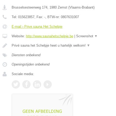
Brusselsesteenweg 174
,
1980
Zemst
(
Vlaams-Brabant
)
Tel:
015623857
, Fax:
-
, BTW-nr:
0807631007
E-mail › Prive sauna Het Schelpje
Website:
http://www.saunahetschelpje.be
|
Screenshot
▼
Privé sauna het Schelpje heet u hartelijk welkom!
▼
Diensten onbekend
Openingstijden onbekend
Sociale media: