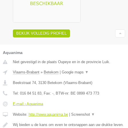
BEKIJK VOLLEDIG PROFIEL
Aquanima
Niet gevestigd in de plaats Oupeye en in de provincie Luik.
Vlaams-Brabant
»
Betekom
|
Google maps
▼
Beekstraat 74
,
3130
Betekom
(
Vlaams-Brabant
)
Tel:
016 84 51 83
, Fax:
-
, BTW-nr:
BE 0899 473 773
E-mail › Aquanima
Website:
http://www.aquanima.be
|
Screenshot
▼
Wij bieden u de kans om even te ontsnappen aan uw drukke leven.