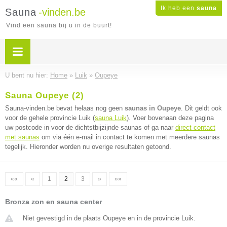
Ik heb een
sauna
Sauna
-vinden.be
Vind een sauna bij u in de buurt!
U bent nu hier:
Home
»
Luik
»
Oupeye
Sauna Oupeye (2)
Sauna-vinden.be bevat helaas nog geen
saunas in Oupeye
. Dit geldt ook
voor de gehele provincie Luik (
sauna Luik
). Voer bovenaan deze pagina
uw postcode in voor de dichtstbijzijnde saunas of ga naar
direct contact
met saunas
om via één e-mail in contact te komen met meerdere saunas
tegelijk. Hieronder worden nu overige resultaten getoond.
««
«
1
2
3
»
»»
Bronza zon en sauna center
Niet gevestigd in de plaats Oupeye en in de provincie Luik.