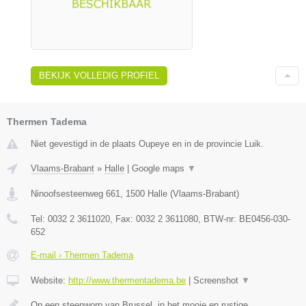
BEKIJK VOLLEDIG PROFIEL
Thermen Tadema
Niet gevestigd in de plaats Oupeye en in de provincie Luik.
Vlaams-Brabant
»
Halle
|
Google maps
▼
Ninoofsesteenweg 661
,
1500
Halle
(
Vlaams-Brabant
)
Tel:
0032 2 3611020
, Fax:
0032 2 3611080
, BTW-nr:
BE0456-030-
652
E-mail › Thermen Tadema
Website:
http://www.thermentadema.be
|
Screenshot
▼
Op een steenworp van Brussel, in het mooie en rustige