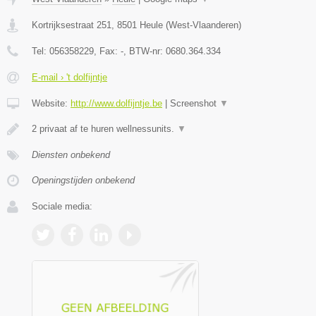
Kortrijksestraat 251
,
8501
Heule
(
West-Vlaanderen
)
Tel:
056358229
, Fax:
-
, BTW-nr:
0680.364.334
E-mail › 't dolfijntje
Website:
http://www.dolfijntje.be
|
Screenshot
▼
2 privaat af te huren wellnessunits.
▼
Diensten onbekend
Openingstijden onbekend
Sociale media: