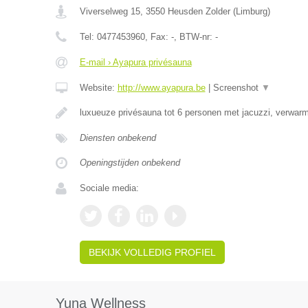
Viverselweg 15
,
3550
Heusden Zolder
(
Limburg
)
Tel:
0477453960
, Fax:
-
, BTW-nr:
-
E-mail › Ayapura privésauna
Website:
http://www.ayapura.be
|
Screenshot
▼
luxueuze privésauna tot 6 personen met jacuzzi, verw
Diensten onbekend
Openingstijden onbekend
Sociale media:
BEKIJK VOLLEDIG PROFIEL
Yuna Wellness