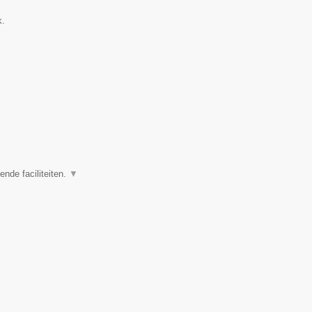
k.
nde faciliteiten.
▼