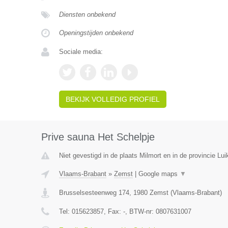
Diensten onbekend
Openingstijden onbekend
Sociale media:
BEKIJK VOLLEDIG PROFIEL
Prive sauna Het Schelpje
Niet gevestigd in de plaats Milmort en in de provincie Lui
Vlaams-Brabant
»
Zemst
|
Google maps
▼
Brusselsesteenweg 174
,
1980
Zemst
(
Vlaams-Brabant
)
Tel:
015623857
, Fax:
-
, BTW-nr:
0807631007