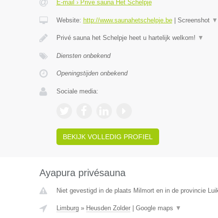
E-mail › Prive sauna Het Schelpje
Website:
http://www.saunahetschelpje.be
|
Screenshot
▼
Privé sauna het Schelpje heet u hartelijk welkom!
▼
Diensten onbekend
Openingstijden onbekend
Sociale media:
BEKIJK VOLLEDIG PROFIEL
Ayapura privésauna
Niet gevestigd in de plaats Milmort en in de provincie Lui
Limburg
»
Heusden Zolder
|
Google maps
▼