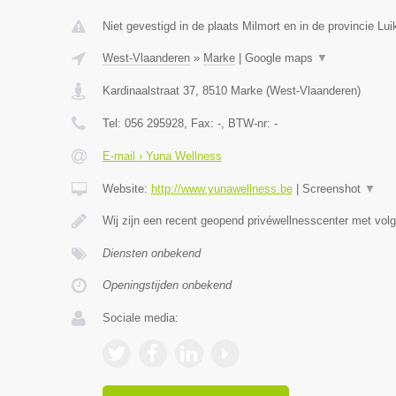
Niet gevestigd in de plaats Milmort en in de provincie Lui
West-Vlaanderen
»
Marke
|
Google maps
▼
Kardinaalstraat 37
,
8510
Marke
(
West-Vlaanderen
)
Tel:
056 295928
, Fax:
-
, BTW-nr:
-
E-mail › Yuna Wellness
Website:
http://www.yunawellness.be
|
Screenshot
▼
Wij zijn een recent geopend privéwellnesscenter met volge
Diensten onbekend
Openingstijden onbekend
Sociale media: