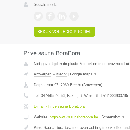
Sociale media:
BEKIJK VOLLEDIG PROFIEL
Prive sauna BoraBora
Niet gevestigd in de plaats Milmort en in de provincie Lui
Antwerpen
»
Brecht
|
Google maps
▼
Dorpsstraat 97
,
2960
Brecht
(
Antwerpen
)
Tel:
0474/95 40 53
, Fax:
-
, BTW-nr:
BE89731003900785
E-mail › Prive sauna BoraBora
Website:
http://www.saunaborabora.be
|
Screenshot
▼
Prive Sauna BoraBora met overnachting in onze Bed and