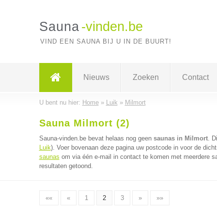
Sauna
-vinden.be
VIND EEN SAUNA BIJ U IN DE BUURT!
Nieuws
Zoeken
Contact
U bent nu hier:
Home
»
Luik
»
Milmort
Sauna Milmort (2)
Sauna-vinden.be bevat helaas nog geen
saunas in Milmort
. D
Luik
). Voer bovenaan deze pagina uw postcode in voor de dicht
saunas
om via één e-mail in contact te komen met meerdere sa
resultaten getoond.
««
«
1
2
3
»
»»