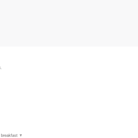
k.
 breakfast
▼