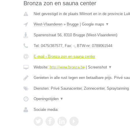
Bronza zon en sauna center
Niet gevestigd in de plaats Milmort en in de provincie Lui
West-Vlaanderen
»
Brugge
|
Google maps
▼
Sparrenstraat 56
,
8310
Brugge
(
West-Vlaanderen
)
Tel:
0475/387577
, Fax:
-
, BTW-nr:
0789061544
E-mail › Bronza zon en sauna center
Website:
http://www.bronza.be
|
Screenshot
▼
Genieten in alle rust tegen een betaalbare prijs. Privé s
Diensten: Privé Saunacenter, Zonnecenter, Spraytanning
Openingstijden
▼
Sociale media: