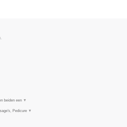
k.
en beiden een
▼
sage's, Pedicure
▼