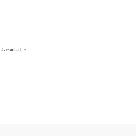
armd zwembad,
▼