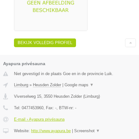
BEKIJK VOLLEDIG PROFIEL
Ayapura privésauna
Niet gevestigd in de plaats Goe en in de provincie Luik.
Limburg
»
Heusden Zolder
|
Google maps
▼
Viverselweg 15
,
3550
Heusden Zolder
(
Limburg
)
Tel:
0477453960
, Fax:
-
, BTW-nr:
-
E-mail › Ayapura privésauna
Website:
http://www.ayapura.be
|
Screenshot
▼