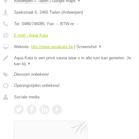
Antwerpen
»
Tielen
|
Google maps
▼
Spekstraat 6
,
2460
Tielen
(
Antwerpen
)
Tel:
0486/746085
, Fax:
-
, BTW-nr:
-
E-mail › Aqua Kata
Website:
http://www.aquakata.be
|
Screenshot
▼
Aqua Kata is een privé sauna waar u in alle rust kan genieten. Je
kan bij
▼
Diensten onbekend
Openingstijden onbekend
Sociale media: