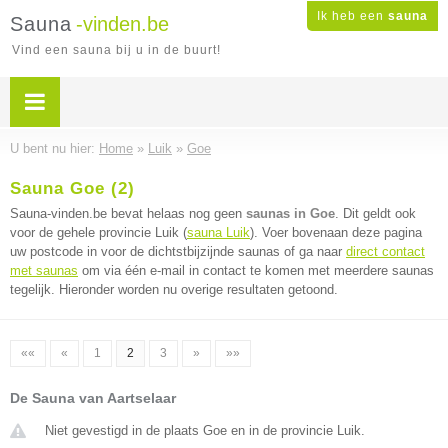
Ik heb een
sauna
Sauna
-vinden.be
Vind een sauna bij u in de buurt!
U bent nu hier:
Home
»
Luik
»
Goe
Sauna Goe (2)
Sauna-vinden.be bevat helaas nog geen
saunas in Goe
. Dit geldt ook
voor de gehele provincie Luik (
sauna Luik
). Voer bovenaan deze pagina
uw postcode in voor de dichtstbijzijnde saunas of ga naar
direct contact
met saunas
om via één e-mail in contact te komen met meerdere saunas
tegelijk. Hieronder worden nu overige resultaten getoond.
««
«
1
2
3
»
»»
De Sauna van Aartselaar
Niet gevestigd in de plaats Goe en in de provincie Luik.