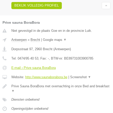
BEKIJK VOLLEDIG PROFIEL
Prive sauna BoraBora
Niet gevestigd in de plaats Goe en in de provincie Luik.
Antwerpen
»
Brecht
|
Google maps
▼
Dorpsstraat 97
,
2960
Brecht
(
Antwerpen
)
Tel:
0474/95 40 53
, Fax:
-
, BTW-nr:
BE89731003900785
E-mail › Prive sauna BoraBora
Website:
http://www.saunaborabora.be
|
Screenshot
▼
Prive Sauna BoraBora met overnachting in onze Bed and breakfast
▼
Diensten onbekend
Openingstijden onbekend