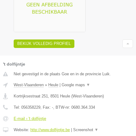
BEKIJK VOLLEDIG PROFIEL
't dolfijntje
Niet gevestigd in de plaats Goe en in de provincie Luik.
West-Vlaanderen
»
Heule
|
Google maps
▼
Kortrijksestraat 251
,
8501
Heule
(
West-Vlaanderen
)
Tel:
056358229
, Fax:
-
, BTW-nr:
0680.364.334
E-mail › 't dolfijntje
Website:
http://www.dolfijntje.be
|
Screenshot
▼