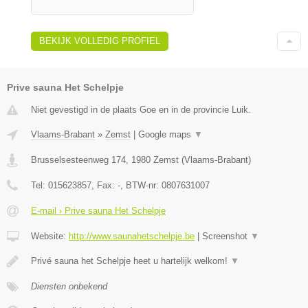
BEKIJK VOLLEDIG PROFIEL
Prive sauna Het Schelpje
Niet gevestigd in de plaats Goe en in de provincie Luik.
Vlaams-Brabant
»
Zemst
|
Google maps
▼
Brusselsesteenweg 174
,
1980
Zemst
(
Vlaams-Brabant
)
Tel:
015623857
, Fax:
-
, BTW-nr:
0807631007
E-mail › Prive sauna Het Schelpje
Website:
http://www.saunahetschelpje.be
|
Screenshot
▼
Privé sauna het Schelpje heet u hartelijk welkom!
▼
Diensten onbekend