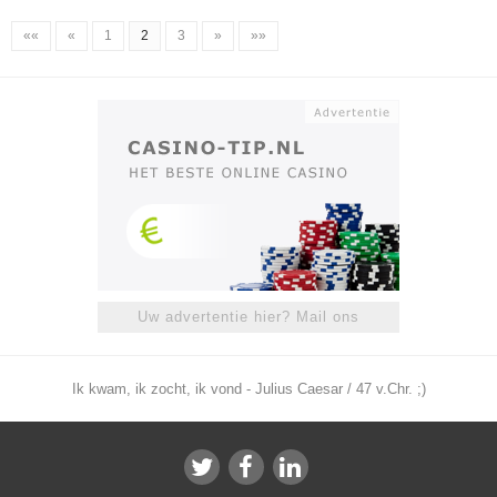
««
«
1
2
3
»
»»
Uw advertentie hier? Mail ons
Ik kwam, ik zocht, ik vond - Julius Caesar / 47 v.Chr. ;)