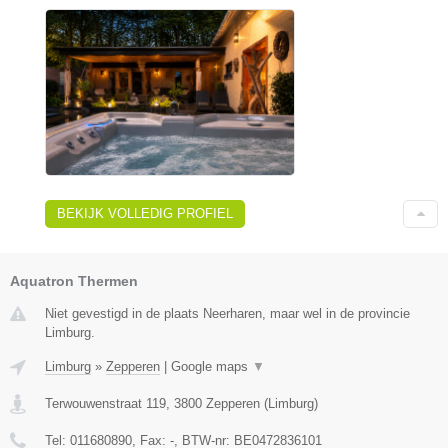
BEKIJK VOLLEDIG PROFIEL
Aquatron Thermen
Niet gevestigd in de plaats Neerharen, maar wel in de provincie
Limburg.
Limburg
»
Zepperen
|
Google maps
▼
Terwouwenstraat 119
,
3800
Zepperen
(
Limburg
)
Tel:
011680890
, Fax:
-
, BTW-nr:
BE0472836101