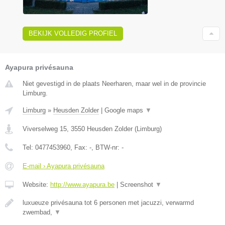
BEKIJK VOLLEDIG PROFIEL
Ayapura privésauna
Niet gevestigd in de plaats Neerharen, maar wel in de provincie
Limburg.
Limburg
»
Heusden Zolder
|
Google maps
▼
Viverselweg 15
,
3550
Heusden Zolder
(
Limburg
)
Tel:
0477453960
, Fax:
-
, BTW-nr:
-
E-mail › Ayapura privésauna
Website:
http://www.ayapura.be
|
Screenshot
▼
luxueuze privésauna tot 6 personen met jacuzzi, verwarmd
zwembad,
▼