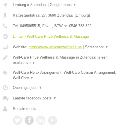
Limburg
»
Zutendaal
|
Google maps
▼
Kattestaartstraat 27
,
3690
Zutendaal
(
Limburg
)
Tel:
0495865515
, Fax:
-
, BTW-nr:
0546.738.322
E-mail › Well-Care Privé Wellness & Massage
Website:
https://www.wellcarewellness.be
|
Screenshot
▼
Well-Care Privé Wellness & Massage in Zutendaal is een
exclusieve
▼
Well-Care Relax Arrangement, Well-Care Culinair Arrangement,
Well-Care
▼
Openingstijden
▼
Laatste facebook posts
▼
Sociale media: