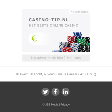
Uw advertentie hier? Mail ons
Ik kwam, ik zocht, ik vond - Julius Caesar / 47 v.Chr. ;)
©
JBB Media
|
Privacy