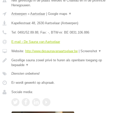
Niet gevestigd in de plaats Merbes le Chateau en in de provincie
Henegouwen.
Antwerpen
»
Aartselaar
|
Google maps
▼
Kapellestraat 48
,
2630
Aartselaar
(
Antwerpen
)
Tel:
0491/52.89.88
, Fax:
-
, BTW-nr:
BE 0831.106.886
E-mail › De Sauna van Aartselaar
Website:
http://www.desaunavanaartselaar.be
|
Screenshot
▼
Gezellige sauna zowel privé te huren als openbare toegang op
bepaalde
▼
Diensten onbekend
Er wordt gewerkt op afspraak.
Sociale media: