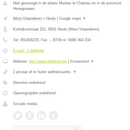
Niet gevestigd in de plaats Merbes le Chateau en in de provincie
Henegouwen.
West-Vlaanderen
»
Heule
|
Google maps
▼
Kortrijksestraat 251
,
8501
Heule
(
West-Vlaanderen
)
Tel:
056358229
, Fax:
-
, BTW-nr:
0680.364.334
E-mail › 't dolfijntje
Website:
http://www.dolfijntje.be
|
Screenshot
▼
2 privaat af te huren wellnessunits.
▼
Diensten onbekend
Openingstijden onbekend
Sociale media: