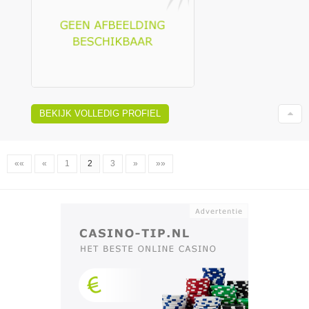
BEKIJK VOLLEDIG PROFIEL
««
«
1
2
3
»
»»