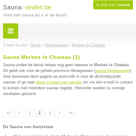
Ik heb een
sauna
Sauna
-vinden.be
Vind een sauna bij u in de buurt!
U bent nu hier:
Home
»
Henegouwen
»
Merbes le Chateau
Sauna Merbes le Chateau (2)
Sauna-vinden.be bevat helaas nog geen
saunas in Merbes le Chateau
.
Dit geldt ook voor de gehele provincie Henegouwen (
sauna Henegouwen
).
Voer bovenaan deze pagina uw postcode in voor de dichtstbijzijnde
saunas of ga naar
direct contact met saunas
om via één e-mail in contact
te komen met meerdere saunas tegelijk. Hieronder worden nu overige
resultaten getoond.
««
«
1
2
3
»
»»
De Sauna van Aartselaar