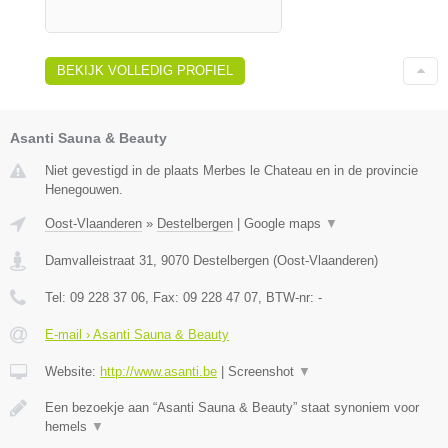
BEKIJK VOLLEDIG PROFIEL
Asanti Sauna & Beauty
Niet gevestigd in de plaats Merbes le Chateau en in de provincie
Henegouwen.
Oost-Vlaanderen
»
Destelbergen
|
Google maps
▼
Damvalleistraat 31
,
9070
Destelbergen
(
Oost-Vlaanderen
)
Tel:
09 228 37 06
, Fax:
09 228 47 07
, BTW-nr:
-
E-mail › Asanti Sauna & Beauty
Website:
http://www.asanti.be
|
Screenshot
▼
Een bezoekje aan “Asanti Sauna & Beauty” staat synoniem voor
hemels
▼