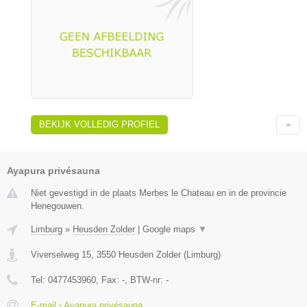
BEKIJK VOLLEDIG PROFIEL
Ayapura privésauna
Niet gevestigd in de plaats Merbes le Chateau en in de provincie
Henegouwen.
Limburg
»
Heusden Zolder
|
Google maps
▼
Viverselweg 15
,
3550
Heusden Zolder
(
Limburg
)
Tel:
0477453960
, Fax:
-
, BTW-nr:
-
E-mail › Ayapura privésauna