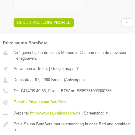
BEKIJK VOLLEDIG PROFIEL
Prive sauna BoraBora
Niet gevestigd in de plaats Merbes le Chateau en in de provincie
Henegouwen.
Antwerpen
»
Brecht
|
Google maps
▼
Dorpsstraat 97
,
2960
Brecht
(
Antwerpen
)
Tel:
0474/95 40 53
, Fax:
-
, BTW-nr:
BE89731003900785
E-mail › Prive sauna BoraBora
Website:
http://www.saunaborabora.be
|
Screenshot
▼
Prive Sauna BoraBora met overnachting in onze Bed and breakfast
▼