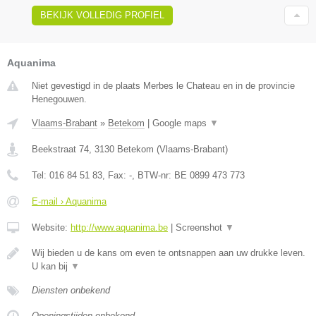
BEKIJK VOLLEDIG PROFIEL
Aquanima
Niet gevestigd in de plaats Merbes le Chateau en in de provincie
Henegouwen.
Vlaams-Brabant
»
Betekom
|
Google maps
▼
Beekstraat 74
,
3130
Betekom
(
Vlaams-Brabant
)
Tel:
016 84 51 83
, Fax:
-
, BTW-nr:
BE 0899 473 773
E-mail › Aquanima
Website:
http://www.aquanima.be
|
Screenshot
▼
Wij bieden u de kans om even te ontsnappen aan uw drukke leven.
U kan bij
▼
Diensten onbekend
Openingstijden onbekend