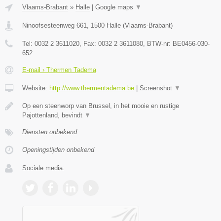
Vlaams-Brabant
»
Halle
|
Google maps
▼
Ninoofsesteenweg 661
,
1500
Halle
(
Vlaams-Brabant
)
Tel:
0032 2 3611020
, Fax:
0032 2 3611080
, BTW-nr:
BE0456-030-
652
E-mail › Thermen Tadema
Website:
http://www.thermentadema.be
|
Screenshot
▼
Op een steenworp van Brussel, in het mooie en rustige
Pajottenland, bevindt
▼
Diensten onbekend
Openingstijden onbekend
Sociale media: