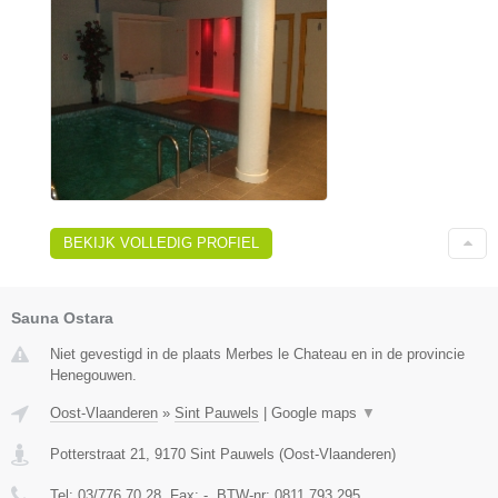
BEKIJK VOLLEDIG PROFIEL
Sauna Ostara
Niet gevestigd in de plaats Merbes le Chateau en in de provincie
Henegouwen.
Oost-Vlaanderen
»
Sint Pauwels
|
Google maps
▼
Potterstraat 21
,
9170
Sint Pauwels
(
Oost-Vlaanderen
)
Tel:
03/776 70 28
, Fax:
-
, BTW-nr:
0811 793 295