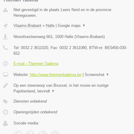
Niet gevestigd in de plaats Leers Nord en in de provincie
Henegouwen.
Vlaams-Brabant
»
Halle
|
Google maps
▼
Ninoofsesteenweg 661
,
1500
Halle
(
Vlaams-Brabant
)
Tel:
0032 2 3611020
, Fax:
0032 2 3611080
, BTW-nr:
BE0456-030-
652
E-mail › Thermen Tadema
Website:
http://www.thermentadema.be
|
Screenshot
▼
Op een steenworp van Brussel, in het mooie en rustige
Pajottenland, bevindt
▼
Diensten onbekend
Openingstijden onbekend
Sociale media: