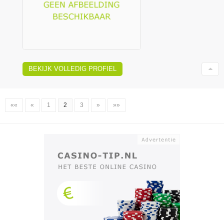
BEKIJK VOLLEDIG PROFIEL
««
«
1
2
3
»
»»