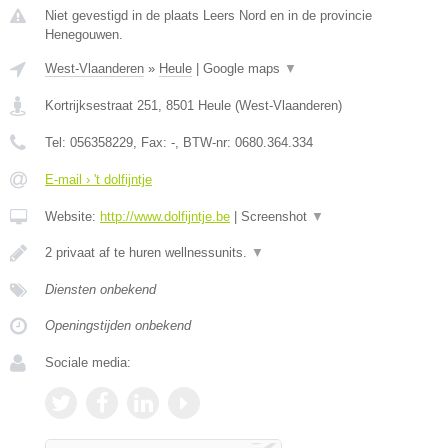
Niet gevestigd in de plaats Leers Nord en in de provincie
Henegouwen.
West-Vlaanderen
»
Heule
|
Google maps
▼
Kortrijksestraat 251
,
8501
Heule
(
West-Vlaanderen
)
Tel:
056358229
, Fax:
-
, BTW-nr:
0680.364.334
E-mail › 't dolfijntje
Website:
http://www.dolfijntje.be
|
Screenshot
▼
2 privaat af te huren wellnessunits.
▼
Diensten onbekend
Openingstijden onbekend
Sociale media: