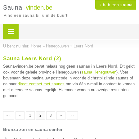
Ik heb een
sauna
Sauna
-vinden.be
Vind een sauna bij u in de buurt!
U bent nu hier:
Home
»
Henegouwen
»
Leers Nord
Sauna Leers Nord (2)
Sauna-vinden.be bevat helaas nog geen
saunas in Leers Nord
. Dit geldt
ook voor de gehele provincie Henegouwen (
sauna Henegouwen
). Voer
bovenaan deze pagina uw postcode in voor de dichtstbijzijnde saunas of
ga naar
direct contact met saunas
om via één e-mail in contact te komen
met meerdere saunas tegelijk. Hieronder worden nu overige resultaten
getoond.
««
«
1
2
3
»
»»
Bronza zon en sauna center