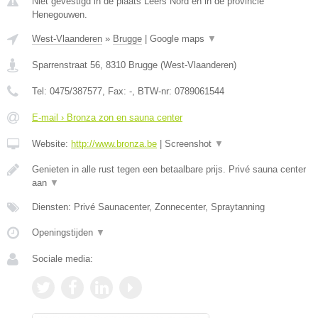
Niet gevestigd in de plaats Leers Nord en in de provincie
Henegouwen.
West-Vlaanderen
»
Brugge
|
Google maps
▼
Sparrenstraat 56
,
8310
Brugge
(
West-Vlaanderen
)
Tel:
0475/387577
, Fax:
-
, BTW-nr:
0789061544
E-mail › Bronza zon en sauna center
Website:
http://www.bronza.be
|
Screenshot
▼
Genieten in alle rust tegen een betaalbare prijs. Privé sauna center
aan
▼
Diensten: Privé Saunacenter, Zonnecenter, Spraytanning
Openingstijden
▼
Sociale media: