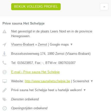
BEKIJK VOLLEDIG PROFIEL
Prive sauna Het Schelpje
Niet gevestigd in de plaats Leers Nord en in de provincie
Henegouwen.
Vlaams-Brabant
»
Zemst
|
Google maps
▼
Brusselsesteenweg 174
,
1980
Zemst
(
Vlaams-Brabant
)
Tel:
015623857
, Fax:
-
, BTW-nr:
0807631007
E-mail › Prive sauna Het Schelpje
Website:
http://www.saunahetschelpje.be
|
Screenshot
▼
Privé sauna het Schelpje heet u hartelijk welkom!
▼
Diensten onbekend
Openingstijden onbekend