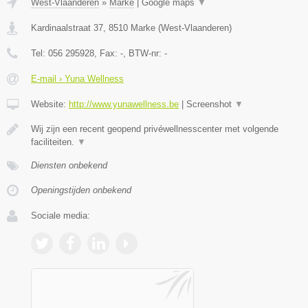
West-Vlaanderen
»
Marke
|
Google maps
▼
Kardinaalstraat 37
,
8510
Marke
(
West-Vlaanderen
)
Tel:
056 295928
, Fax:
-
, BTW-nr:
-
E-mail › Yuna Wellness
Website:
http://www.yunawellness.be
|
Screenshot
▼
Wij zijn een recent geopend privéwellnesscenter met volgende
faciliteiten.
▼
Diensten onbekend
Openingstijden onbekend
Sociale media: