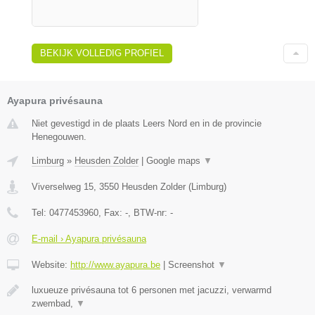
BEKIJK VOLLEDIG PROFIEL
Ayapura privésauna
Niet gevestigd in de plaats Leers Nord en in de provincie
Henegouwen.
Limburg
»
Heusden Zolder
|
Google maps
▼
Viverselweg 15
,
3550
Heusden Zolder
(
Limburg
)
Tel:
0477453960
, Fax:
-
, BTW-nr:
-
E-mail › Ayapura privésauna
Website:
http://www.ayapura.be
|
Screenshot
▼
luxueuze privésauna tot 6 personen met jacuzzi, verwarmd
zwembad,
▼