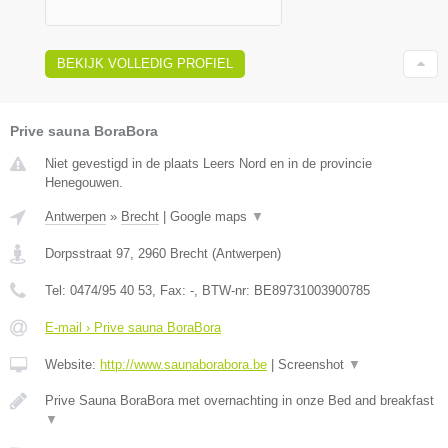
BEKIJK VOLLEDIG PROFIEL
Prive sauna BoraBora
Niet gevestigd in de plaats Leers Nord en in de provincie
Henegouwen.
Antwerpen
»
Brecht
|
Google maps
▼
Dorpsstraat 97
,
2960
Brecht
(
Antwerpen
)
Tel:
0474/95 40 53
, Fax:
-
, BTW-nr:
BE89731003900785
E-mail › Prive sauna BoraBora
Website:
http://www.saunaborabora.be
|
Screenshot
▼
Prive Sauna BoraBora met overnachting in onze Bed and breakfast
▼