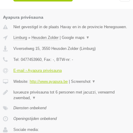
Ayapura privésauna
Niet gevestigd in de plaats Havay en in de provincie Henegouwen.
Limburg
»
Heusden Zolder
|
Google maps
▼
Viverselweg 15
,
3550
Heusden Zolder
(
Limburg
)
Tel:
0477453960
, Fax:
-
, BTW-nr:
-
E-mail › Ayapura privésauna
Website:
http://www.ayapura.be
|
Screenshot
▼
luxueuze privésauna tot 6 personen met jacuzzi, verwarmd
zwembad,
▼
Diensten onbekend
Openingstijden onbekend
Sociale media: