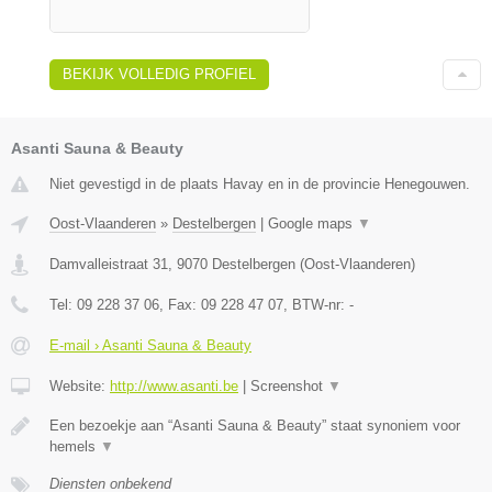
BEKIJK VOLLEDIG PROFIEL
Asanti Sauna & Beauty
Niet gevestigd in de plaats Havay en in de provincie Henegouwen.
Oost-Vlaanderen
»
Destelbergen
|
Google maps
▼
Damvalleistraat 31
,
9070
Destelbergen
(
Oost-Vlaanderen
)
Tel:
09 228 37 06
, Fax:
09 228 47 07
, BTW-nr:
-
E-mail › Asanti Sauna & Beauty
Website:
http://www.asanti.be
|
Screenshot
▼
Een bezoekje aan “Asanti Sauna & Beauty” staat synoniem voor
hemels
▼
Diensten onbekend