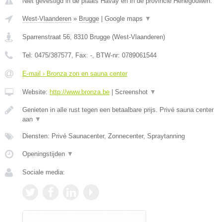
Niet gevestigd in de plaats Havay en in de provincie Henegouwen.
West-Vlaanderen
»
Brugge
|
Google maps
▼
Sparrenstraat 56
,
8310
Brugge
(
West-Vlaanderen
)
Tel:
0475/387577
, Fax:
-
, BTW-nr:
0789061544
E-mail › Bronza zon en sauna center
Website:
http://www.bronza.be
|
Screenshot
▼
Genieten in alle rust tegen een betaalbare prijs. Privé sauna center
aan
▼
Diensten: Privé Saunacenter, Zonnecenter, Spraytanning
Openingstijden
▼
Sociale media: