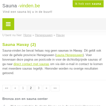
Ik heb een
sauna
Sauna
-vinden.be
Vind een sauna bij u in de buurt!
U bent nu hier:
Home
»
Henegouwen
»
Havay
Sauna Havay (2)
Sauna-vinden.be bevat helaas nog geen
saunas in Havay
. Dit geldt ook
voor de gehele provincie Henegouwen (
sauna Henegouwen
). Voer
bovenaan deze pagina uw postcode in voor de dichtstbijzijnde saunas of
ga naar
direct contact met saunas
om via één e-mail in contact te komen
met meerdere saunas tegelijk. Hieronder worden nu overige resultaten
getoond.
««
«
1
2
3
»
»»
Bronza zon en sauna center