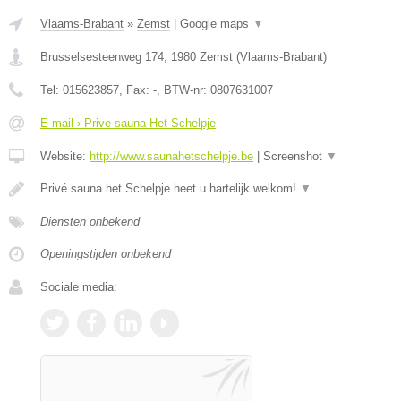
Vlaams-Brabant
»
Zemst
|
Google maps
▼
Brusselsesteenweg 174
,
1980
Zemst
(
Vlaams-Brabant
)
Tel:
015623857
, Fax:
-
, BTW-nr:
0807631007
E-mail › Prive sauna Het Schelpje
Website:
http://www.saunahetschelpje.be
|
Screenshot
▼
Privé sauna het Schelpje heet u hartelijk welkom!
▼
Diensten onbekend
Openingstijden onbekend
Sociale media: