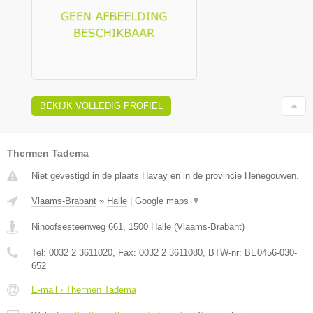
BEKIJK VOLLEDIG PROFIEL
Thermen Tadema
Niet gevestigd in de plaats Havay en in de provincie Henegouwen.
Vlaams-Brabant
»
Halle
|
Google maps
▼
Ninoofsesteenweg 661
,
1500
Halle
(
Vlaams-Brabant
)
Tel:
0032 2 3611020
, Fax:
0032 2 3611080
, BTW-nr:
BE0456-030-
652
E-mail › Thermen Tadema