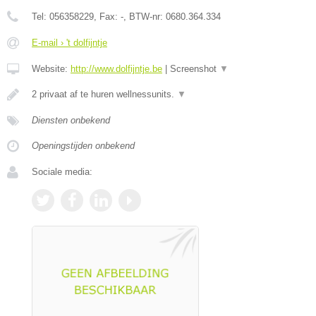
Tel:
056358229
, Fax:
-
, BTW-nr:
0680.364.334
E-mail › 't dolfijntje
Website:
http://www.dolfijntje.be
|
Screenshot
▼
2 privaat af te huren wellnessunits.
▼
Diensten onbekend
Openingstijden onbekend
Sociale media: