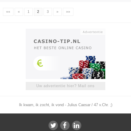
««
«
1
2
3
»
»»
Uw advertentie hier? Mail ons
Ik kwam, ik zocht, ik vond - Julius Caesar / 47 v.Chr. ;)