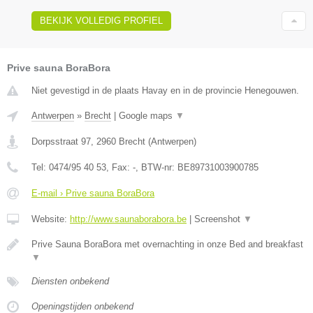
BEKIJK VOLLEDIG PROFIEL
Prive sauna BoraBora
Niet gevestigd in de plaats Havay en in de provincie Henegouwen.
Antwerpen
»
Brecht
|
Google maps
▼
Dorpsstraat 97
,
2960
Brecht
(
Antwerpen
)
Tel:
0474/95 40 53
, Fax:
-
, BTW-nr:
BE89731003900785
E-mail › Prive sauna BoraBora
Website:
http://www.saunaborabora.be
|
Screenshot
▼
Prive Sauna BoraBora met overnachting in onze Bed and breakfast
▼
Diensten onbekend
Openingstijden onbekend