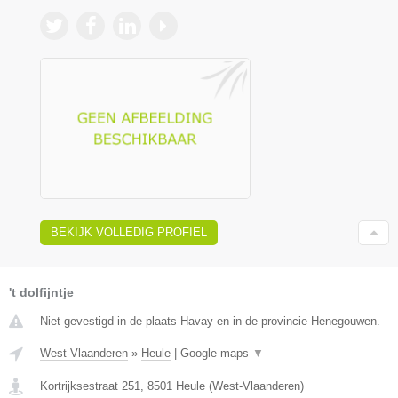
BEKIJK VOLLEDIG PROFIEL
't dolfijntje
Niet gevestigd in de plaats Havay en in de provincie Henegouwen.
West-Vlaanderen
»
Heule
|
Google maps
▼
Kortrijksestraat 251
,
8501
Heule
(
West-Vlaanderen
)