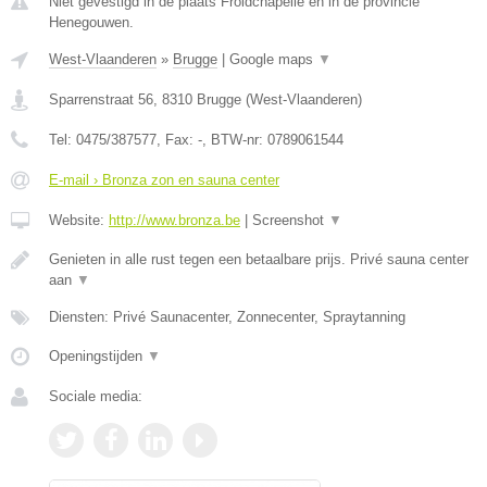
Niet gevestigd in de plaats Froidchapelle en in de provincie
Henegouwen.
West-Vlaanderen
»
Brugge
|
Google maps
▼
Sparrenstraat 56
,
8310
Brugge
(
West-Vlaanderen
)
Tel:
0475/387577
, Fax:
-
, BTW-nr:
0789061544
E-mail › Bronza zon en sauna center
Website:
http://www.bronza.be
|
Screenshot
▼
Genieten in alle rust tegen een betaalbare prijs. Privé sauna center
aan
▼
Diensten: Privé Saunacenter, Zonnecenter, Spraytanning
Openingstijden
▼
Sociale media: