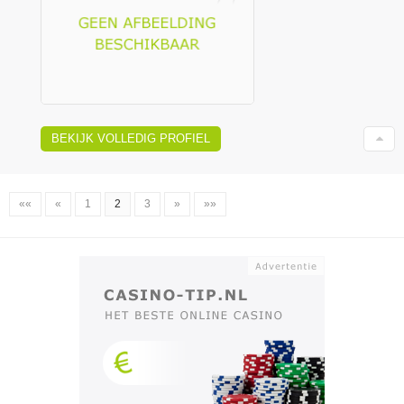
BEKIJK VOLLEDIG PROFIEL
««
«
1
2
3
»
»»