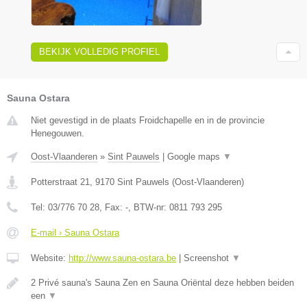
BEKIJK VOLLEDIG PROFIEL
Sauna Ostara
Niet gevestigd in de plaats Froidchapelle en in de provincie
Henegouwen.
Oost-Vlaanderen
»
Sint Pauwels
|
Google maps
▼
Potterstraat 21
,
9170
Sint Pauwels
(
Oost-Vlaanderen
)
Tel:
03/776 70 28
, Fax:
-
, BTW-nr:
0811 793 295
E-mail › Sauna Ostara
Website:
http://www.sauna-ostara.be
|
Screenshot
▼
2 Privé sauna's Sauna Zen en Sauna Oriëntal deze hebben beiden
een
▼