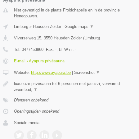
Niet gevestigd in de plaats Froidchapelle en in de provincie
Henegouwen.
Limburg
»
Heusden Zolder
|
Google maps
▼
Viverselweg 15
,
3550
Heusden Zolder
(
Limburg
)
Tel:
0477453960
, Fax:
-
, BTW-nr:
-
E-mail › Ayapura privésauna
Website:
http://www.ayapura.be
|
Screenshot
▼
luxueuze privésauna tot 6 personen met jacuzzi, verwarmd
zwembad,
▼
Diensten onbekend
Openingstijden onbekend
Sociale media: