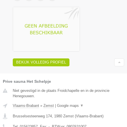
BEKIJK VOLLEDIG PROFIEL
Prive sauna Het Schelpje
Niet gevestigd in de plaats Froidchapelle en in de provincie
Henegouwen.
Vlaams-Brabant
»
Zemst
|
Google maps
▼
Brusselsesteenweg 174
,
1980
Zemst
(
Vlaams-Brabant
)
Tel:
015623857
, Fax:
-
, BTW-nr:
0807631007