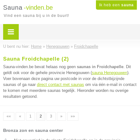
Ik heb een
sauna
Sauna
-vinden.be
Vind een sauna bij u in de buurt!
U bent nu hier:
Home
»
Henegouwen
»
Froidchapelle
Sauna Froidchapelle (2)
Sauna-vinden.be bevat helaas nog geen
saunas in Froidchapelle
. Dit
geldt ook voor de gehele provincie Henegouwen (
sauna Henegouwen
).
Voer bovenaan deze pagina uw postcode in voor de dichtstbijzijnde
saunas of ga naar
direct contact met saunas
om via één e-mail in contact
te komen met meerdere saunas tegelijk. Hieronder worden nu overige
resultaten getoond.
««
«
1
2
3
»
»»
Bronza zon en sauna center