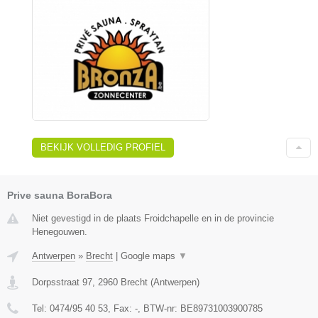
BEKIJK VOLLEDIG PROFIEL
Prive sauna BoraBora
Niet gevestigd in de plaats Froidchapelle en in de provincie
Henegouwen.
Antwerpen
»
Brecht
|
Google maps
▼
Dorpsstraat 97
,
2960
Brecht
(
Antwerpen
)
Tel:
0474/95 40 53
, Fax:
-
, BTW-nr:
BE89731003900785