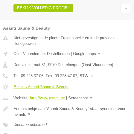
BEKIJK VOLLEDIG PROFIEL
Asanti Sauna & Beauty
Niet gevestigd in de plaats Froidchapelle en in de provincie
Henegouwen.
Oost-Vlaanderen
»
Destelbergen
|
Google maps
▼
Damvalleistraat 31
,
9070
Destelbergen
(
Oost-Vlaanderen
)
Tel:
09 228 37 06
, Fax:
09 228 47 07
, BTW-nr:
-
E-mail › Asanti Sauna & Beauty
Website:
http://www.asanti.be
|
Screenshot
▼
Een bezoekje aan “Asanti Sauna & Beauty” staat synoniem voor
hemels
▼
Diensten onbekend