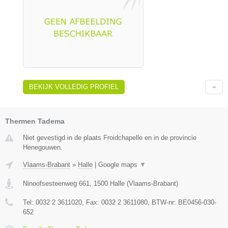
BEKIJK VOLLEDIG PROFIEL
Thermen Tadema
Niet gevestigd in de plaats Froidchapelle en in de provincie
Henegouwen.
Vlaams-Brabant
»
Halle
|
Google maps
▼
Ninoofsesteenweg 661
,
1500
Halle
(
Vlaams-Brabant
)
Tel:
0032 2 3611020
, Fax:
0032 2 3611080
, BTW-nr:
BE0456-030-
652