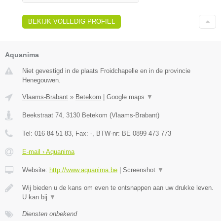
BEKIJK VOLLEDIG PROFIEL
Aquanima
Niet gevestigd in de plaats Froidchapelle en in de provincie
Henegouwen.
Vlaams-Brabant
»
Betekom
|
Google maps
▼
Beekstraat 74
,
3130
Betekom
(
Vlaams-Brabant
)
Tel:
016 84 51 83
, Fax:
-
, BTW-nr:
BE 0899 473 773
E-mail › Aquanima
Website:
http://www.aquanima.be
|
Screenshot
▼
Wij bieden u de kans om even te ontsnappen aan uw drukke leven.
U kan bij
▼
Diensten onbekend