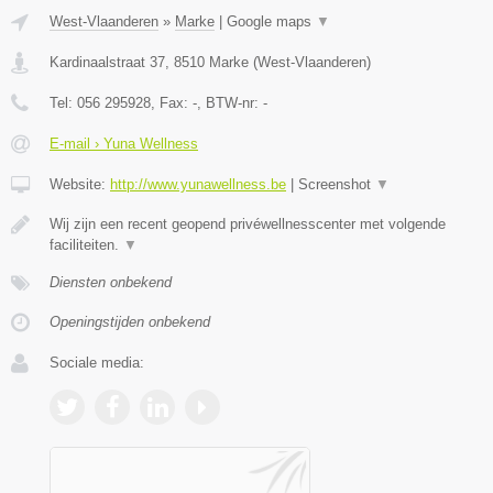
West-Vlaanderen
»
Marke
|
Google maps
▼
Kardinaalstraat 37
,
8510
Marke
(
West-Vlaanderen
)
Tel:
056 295928
, Fax:
-
, BTW-nr:
-
E-mail › Yuna Wellness
Website:
http://www.yunawellness.be
|
Screenshot
▼
Wij zijn een recent geopend privéwellnesscenter met volgende
faciliteiten.
▼
Diensten onbekend
Openingstijden onbekend
Sociale media: